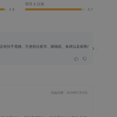
環境 & 設施
4.8
4.7
服務質素
設有扶手電梯。方便前往夜市、購物區、食肆以及南華/
職員友善
水、房內
N
評論日期：2026年7月3日
5.0
/5.0
尊貴雙人房(