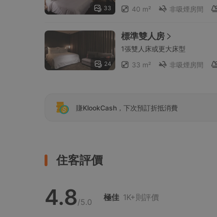
33
40 m²
非吸煙房間
標準雙人房
1張雙人床或更大床型
24
33 m²
非吸煙房間
賺KlookCash，下次預訂折抵消費
住客評價
4.8
極佳
1K+則評價
/5.0