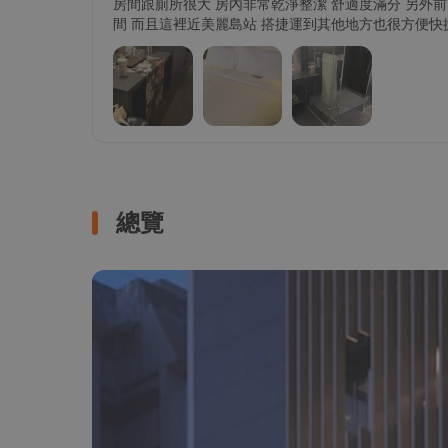
房間跟廁所很大 房內非常乾淨整潔 舒適度滿分 另外
間 而且這裡近美麗島站 搭捷運到其他地方也很方便快捷
總覽