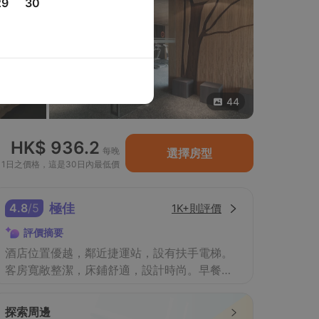
29
30
44
HK$ 936.2
每晚
選擇房型
月1日之價格，這是30日內最低價
4.8
/
5
極佳
1K+則評價
評價摘要
酒店位置優越，鄰近捷運站，設有扶手電梯。
客房寬敞整潔，床鋪舒適，設計時尚。早餐美
味，選擇多樣，可飽覽城市景觀。職員友善樂
於助人，設施質素高。
探索周邊