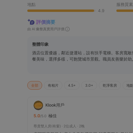
地點
服務質素
4.9
評價摘要
由 AI 彙整真實用戶評價
整體印象
酒店位置優越，鄰近捷運站，設有扶手電梯。客房寬敞
餐美味，選擇多樣，可飽覽城市景觀。職員友善樂於助
全部
有相片
4.5+
3.0+
乾淨客房
地
Klook用戶
極佳
5.0
/5.0
尊貴雙人房(有窗) · 2位成人 · 2晚