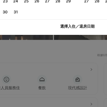
23
24
25
26
27
28
29
27
28
30
31
選擇入住／退房日期
根據9
作人員服務佳
餐飲
現代感設計