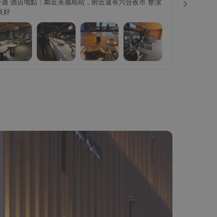
適 酒店地點：鄰近美麗島站，附近還有六合夜市 整潔
酒店乾
良好
間， 又