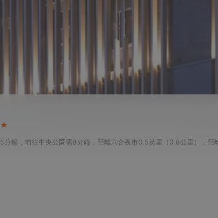
分鐘，前往中央公園需8分鐘，距離六合夜市0.5英里（0.8公里），距離