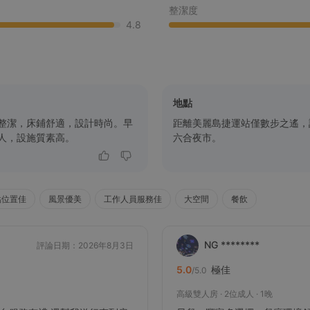
整潔度
4.8
地點
整潔，床鋪舒適，設計時尚。早
距離美麗島捷運站僅數步之遙，
人，設施質素高。
六合夜市。
點位置佳
風景優美
工作人員服務佳
大空間
餐飲
NG ********
評論日期：2026年8月3日
極佳
5.0
/5.0
高級雙人房 · 2位成人 · 1晚