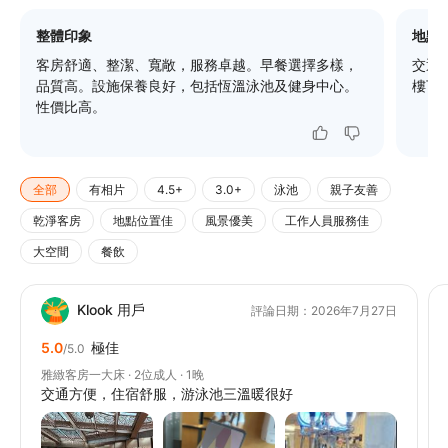
整體印象
地點
客房舒適、整潔、寬敞，服務卓越。早餐選擇多樣，
交通
品質高。設施保養良好，包括恆溫泳池及健身中心。
樓下
性價比高。
全部
有相片
4.5+
3.0+
泳池
親子友善
乾淨客房
地點位置佳
風景優美
工作人員服務佳
大空間
餐飲
Klook 用戶
評論日期：2026年7月27日
5.0
極佳
/5.0
雅緻客房一大床 · 2位成人 · 1晚
交通方便，住宿舒服，游泳池三溫暖很好