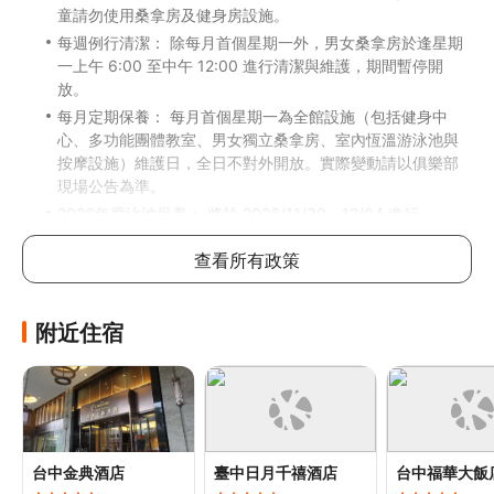
童請勿使用桑拿房及健身房設施。
每週例行清潔： 除每月首個星期一外，男女桑拿房於逢星期
一上午 6:00 至中午 12:00 進行清潔與維護，期間暫停開
放。
每月定期保養： 每月首個星期一為全館設施（包括健身中
心、多功能團體教室、男女獨立桑拿房、室內恆溫游泳池與
按摩設施）維護日，全日不對外開放。實際變動請以俱樂部
現場公告為準。
2026年度泳池保養： 將於 2026/11/30 - 12/04 進行。
11/30（一）俱樂部全區休館；12/1 - 12/4 僅關閉泳池，其
查看所有政策
餘設施正常營運。泳池將於 12/5（六）恢復開放。（註：原
12/7例行休館日移至11/30進行）
注意：入住政策因住宿而異，請在預訂前細心閱讀
附近住宿
兒童政策
任何年齡的兒童均可入住此酒店
年齡
費用
台中金典酒店
臺中日月千禧酒店
台中福華大飯
0至3歲
免費