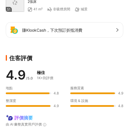
2張床
41 m²
非吸煙房間
城景
51
賺KlookCash，下次預訂折抵消費
住客評價
4.9
極佳
1K+則評價
/5.0
地點
服務質素
4.8
4.9
整潔度
環境 & 設施
4.9
4.8
評價摘要
由 AI 彙整真實用戶評價