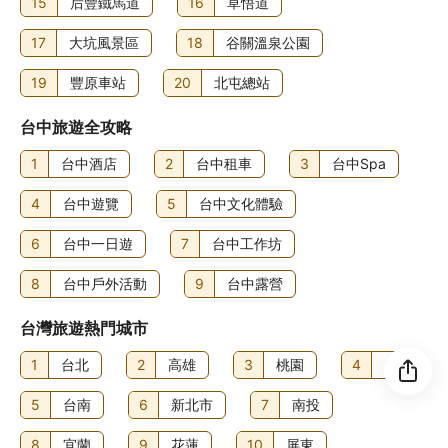
15
后豐鐵馬道
16
草悟道
其他費用
自助式早餐費用：成人 TWD748，小童 TWD748 (大約金額)
17
大坑風景區
18
谷關溫泉公園
住宿可能尚有其他額外收費。上述收費及按金不包括稅項，
19
豐原車站
20
北屯總站
金額亦可能會有所變動。
台中旅遊全攻略
食物及飲品
此酒店設有 5 間餐廳，而 溫莎咖啡廳 Windsor Cafe 正是其
1
台中酒店
2
台中租車
3
台中Spa
一，讓你享用台灣菜。想留在房中的話，你亦可善用客房送
餐服務 (部分時段)。店內的咖啡店/咖啡室亦有小食供應。不
4
台中遊覽
5
台中文化體驗
妨到店內的酒吧/酒廊點杯心愛飲品，盡情解渴！住宿每日
6
06:00 至 10:00 供應自助式早餐，費用另計。
台中一日遊
7
台中工作坊
8
台中戶外活動
9
台中露營
台灣旅遊熱門城市
1
台北
2
高雄
3
桃園
4
台中
5
台南
6
新北市
7
南投
8
宜蘭
9
花蓮
10
屏東