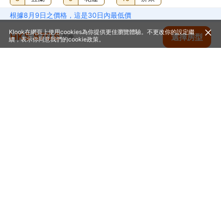
根據8月9日之價格，這是30日內最低價
11
新竹
12
嘉義市
13
苗栗
Klook在網頁上使用cookies為你提供更佳瀏覽體驗。不更改你的設定繼
HK$ 870.6
查看空房
選擇房型
每晚
14
台東
15
澎湖
16
新竹
續，表示你同意我們的
cookie政策
。
17
金門
18
基隆
首頁
台灣
台中
台中酒店
裕元花園酒店
幫助中心
© 2014-2026
Klook. All Rights Reserved. 旅行代理商牌照: 354005