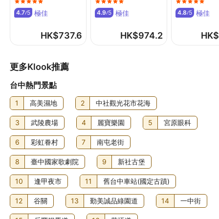
不包餐
極佳
極佳
極佳
4.7
5
4.9
5
4.8
5
/
/
/
4至11歲
每人每晚TWD500
HK$
737.6
HK$
974.2
HK$
不包餐
12至17歲
每人每晚TWD660
更多Klook推薦
不包餐
台中熱門景點
3歲以上兒童入住與成人同價
每間房可允許最多1位3歲或以下兒童與成人共用床鋪。如攜
1
高美濕地
2
中社觀光花市花海
帶更多兒童，請參考以下說明，具體政策因酒店而異
3
武陵農場
4
麗寶樂園
5
宮原眼科
加床政策
6
彩虹眷村
7
南屯老街
此酒店不可加床
如有兒童同行或額外住客可能需支付額外費用，詳情請向酒
8
臺中國家歌劇院
9
新社古堡
店查詢
10
逢甲夜市
11
舊台中車站(國定古蹟)
寵物政策
12
谷關
13
勤美誠品綠園道
14
一中街
不可攜帶寵物