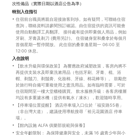
次性備品（實際日期以酒店公告為準）
特別入住指引
住宿前台職員將親自迎接旅客到埗。如有疑問，可聯絡住宿
查詢，聯絡資料請參閱預訂確認。由住宿提供的資訊可能會
使用自動翻譯工具翻譯。 接待處有提供即棄個人用品，例如
牙刷、牙膏及剃刀 (費用另計)。 住宿健身室和桑拿於每個月
首個星期一暫停開放。 此住宿的桑拿逢星期一 06:00 至
12:00 休息。
入住說明
【飲水升級與環保政策】 為響應政府減塑政策，客房內將不
再提供支裝水及即棄洗漱用品（包括牙刷、牙膏、梳、浴
帽、剃鬚刀、剃鬚膏、化妝棉、牙線、棉花棒等）。 鼓勵您
於旅行時自備可重複使用之盥洗用品。如有臨時需要，可於
住宿期間至一樓大堂櫃檯購買。 飲水服務升級：各客房樓層
均設有多重濾水機（提供有氣水 / 凍水），歡迎隨時享用。
【停車場位置提醒】 酒店停車場入口位於「福安路55巷」
（非台灣大道），建議使用導航搜尋「裕元花園酒店 停車
場」。
【館內設施 ALFA 俱樂部規範與保養】
安全年齡限制： 為保障健康與安全，未滿 16 歲青少年與小