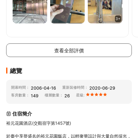
3+
// @ts-ignore
// @ts-ignore
// @ts-ignore
查看全部評價
總覽
開幕時間：
重新裝修時間：
2006-04-16
2020-06-29
客房數量：
樓層數量：
星級:
149
26
住宿簡介
裕元花園酒店(交觀宿字第1457號)

於臺中享譽盛名的裕元花園飯店，以輕奢華設計與大量自然採光，