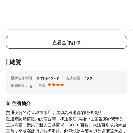
查看全部評價
總覽
重新裝修時間：
客房數量：
2016-12-01
182
樓層數量：
星級:
6
住宿簡介
交通便捷的時尚城市飯店，眺望高雄港都的絕佳據點

歡迎來訪熱情活力的南台灣，和逸飯店‧高雄中山館坐落於繁華的
三多商圈，聚集了新光三越百貨、SOGO百貨、大遠百形成的黃金
三角，坐擁高雄頂尖時尚重鎮。此區域為主要交通幹道匯流之處，