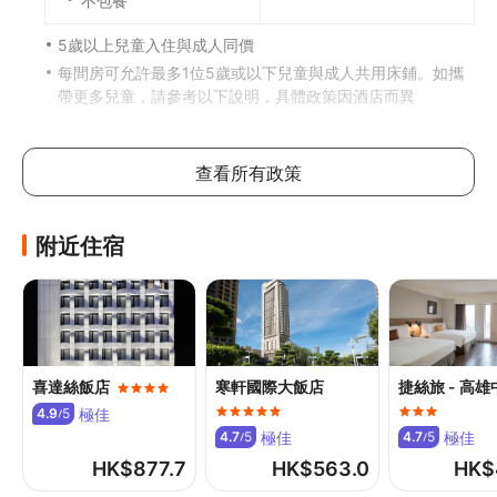
不包餐
5歲以上兒童入住與成人同價
每間房可允許最多1位5歲或以下兒童與成人共用床鋪。如攜
帶更多兒童，請參考以下說明，具體政策因酒店而異
加床政策
查看所有政策
此酒店不可加床
如有兒童同行或額外住客可能需支付額外費用，詳情請向酒
店查詢
附近住宿
寵物政策
不可攜帶寵物
其他費用
喜達絲飯店
寒軒國際大飯店
捷絲旅 - 高
機場接駁車費用：每輛車單程 TWD1860 (共 4 個座位)
極佳
4.9
5
/
極佳
極佳
食物及飲品
4.7
5
4.7
5
/
/
HK$
877.7
HK$
563.0
HK$
The Roof 是一間餐廳，主打令人垂涎的多國菜，何不到此享
用午餐或晚餐？想留在房中的話，你亦可善用客房送餐服務