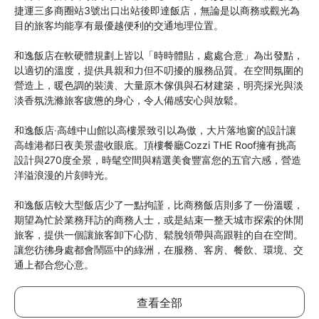
捷運三多商圈站3號出口出站後即達飯店，無論是以商務或觀光為
目的旅客均能享有最優越便利的交通地理位置。

和逸飯店在軟硬體規劃上皆以「時時體貼，處處合意」為出發點，
以適切的溫度，提供具親和力但不叨擾的服務品質。在空間氛圍的
營造上，暖色調的裝潢、大量原木傢俱與石材建築，明亮採光與淡
淡香氛洗滌旅客疲憊的身心，令人備感安心與放鬆。

和逸飯店‧高雄中山館以高樓景致引以為傲，大片落地窗的設計讓
高雄港都日夜美景盡收眼底。頂樓餐廳Cozzi THE Roof擁有挑高
設計與270度全景，時髦空間與精選美食豐富您的五官六感，營造
洋溢浪漫的片刻時光。

和逸飯店較大型飯店少了一點拘謹，比商務飯店則多了一份溫暖，
期望為忙於業務拜訪的商務人士，或是結束一整天城市探索的休閒
旅客，提供一個讓旅客卸下心防、鬆脫領帶與高跟鞋的自在空間。
讓您彷彿身處都會鬧區中的綠洲，在服務、客房、餐飲、環境、交
通上都合您心意。
查看全部