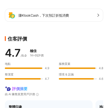
賺KlookCash，下次預訂折抵消費
住客評價
4.7
極佳
1K+則評價
/5.0
地點
服務質素
4.9
4.8
整潔度
環境 & 設施
4.7
4.6
評價摘要
由 AI 彙整真實用戶評價
整體印象
地點