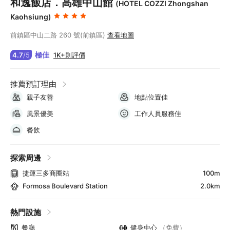
和逸飯店．高雄中山館
(HOTEL COZZI Zhongshan
Kaohsiung)
前鎮區中山二路 260 號(前鎮區)
查看地圖
極佳
1K+則評價
4.7
/
5
推薦預訂理由
親子友善
地點位置佳
風景優美
工作人員服務佳
餐飲
探索周邊
捷運三多商圈站
100m
Formosa Boulevard Station
2.0km
熱門設施
餐廳
健身中心
（免費）