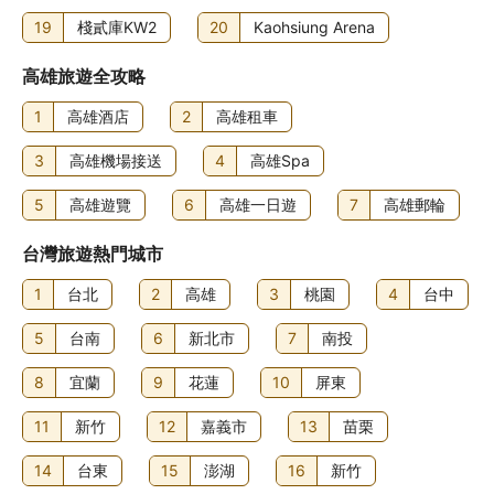
19
棧貳庫KW2
20
Kaohsiung Arena
高雄旅遊全攻略
1
高雄酒店
2
高雄租車
3
高雄機場接送
4
高雄Spa
5
高雄遊覽
6
高雄一日遊
7
高雄郵輪
台灣旅遊熱門城市
1
台北
2
高雄
3
桃園
4
台中
5
台南
6
新北市
7
南投
8
宜蘭
9
花蓮
10
屏東
11
新竹
12
嘉義市
13
苗栗
14
台東
15
澎湖
16
新竹