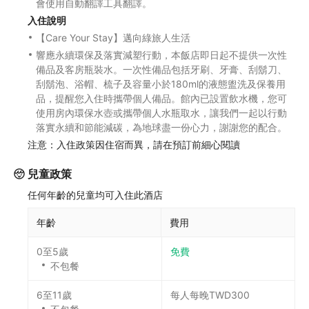
會使用自動翻譯工具翻譯。
入住說明
【Care Your Stay】邁向綠旅人生活
響應永續環保及落實減塑行動，本飯店即日起不提供一次性
備品及客房瓶裝水。一次性備品包括牙刷、牙膏、刮鬍刀、
刮鬍泡、浴帽、梳子及容量小於180ml的液態盥洗及保養用
品，提醒您入住時攜帶個人備品。館內已設置飲水機，您可
使用房內環保水壺或攜帶個人水瓶取水，讓我們一起以行動
落實永續和節能減碳，為地球盡一份心力，謝謝您的配合。
注意：入住政策因住宿而異，請在預訂前細心閱讀
兒童政策
任何年齡的兒童均可入住此酒店
年齡
費用
0至5歲
免費
不包餐
6至11歲
每人每晚TWD300