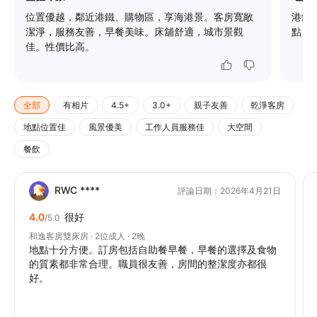
位置優越，鄰近港鐵、購物區，享海港景。客房寬敞
港鐵
潔淨，服務友善，早餐美味。床舖舒適，城市景觀
點，
佳。性價比高。
全部
有相片
4.5+
3.0+
親子友善
乾淨客房
地點位置佳
風景優美
工作人員服務佳
大空間
餐飲
RWC ****
評論日期：2026年4月21日
4.0
很好
/5.0
和逸客房雙床房 · 2位成人 · 2晚
地點十分方便。訂房包括自助餐早餐，早餐的選擇及食物
的質素都非常合理。職員很友善，房間的整潔度亦都很
好。