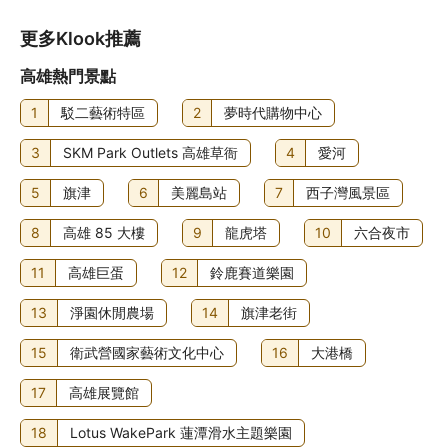
(部分時段)。不妨到店內的酒吧/酒廊點杯心愛飲品，盡情解
更多Klook推薦
渴！
高雄熱門景點
1
駁二藝術特區
2
夢時代購物中心
3
SKM Park Outlets 高雄草衙
4
愛河
5
旗津
6
美麗島站
7
西子灣風景區
8
高雄 85 大樓
9
龍虎塔
10
六合夜市
11
高雄巨蛋
12
鈴鹿賽道樂園
13
淨園休閒農場
14
旗津老街
15
衛武營國家藝術文化中心
16
大港橋
17
高雄展覽館
18
Lotus WakePark 蓮潭滑水主題樂園