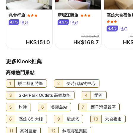
兆舍行旅
新崛江商旅
高雄六合宿旅
很好
很好
4.1
5
4.3
5
/
/
很好
4.4
5
/
HK$ 324.8
H
HK$
151.0
HK$
168.7
HK
更多Klook推薦
高雄熱門景點
1
駁二藝術特區
2
夢時代購物中心
3
SKM Park Outlets 高雄草衙
4
愛河
5
旗津
6
美麗島站
7
西子灣風景區
8
高雄 85 大樓
9
龍虎塔
10
六合夜市
11
高雄巨蛋
12
鈴鹿賽道樂園