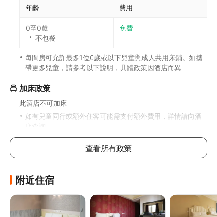
年齡
費用
0至0歲
免費
不包餐
每間房可允許最多1位0歲或以下兒童與成人共用床鋪。如攜
帶更多兒童，請參考以下說明，具體政策因酒店而異
加床政策
此酒店不可加床
如有兒童同行或額外住客可能需支付額外費用，詳情請向酒
店查詢
寵物政策
查看所有政策
不可攜帶寵物
附近住宿
食物及飲品
利用飯店的客房餐點服務，在客房內舒適用餐。