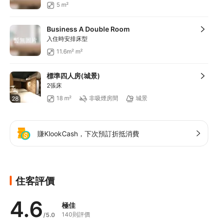
5 m²
Business A Double Room
入住時安排床型
暫無圖片
11.6m² m²
標準四人房(城景)
2張床
18 m²
非吸煙房間
城景
28
賺KlookCash，下次預訂折抵消費
住客評價
4.6
極佳
140則評價
/5.0