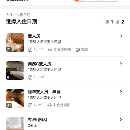
滿HKD1,961.2享5
折扣
滿HKD400享減HKD20
入住／退房日期
滿HKD800享減HKD50
選擇入住日期
1
2
滿HKD600享減HKD40
滿HKD2,000享減HKD200
雙人房
滿HKD500享減HKD50
1張雙人床或更大床型
滿HKD100享減HKD10
13 m²
非吸煙房間
城景
71
滿HKD1,800享減HKD200
商務C雙人房
1張雙人床或更大床型
16.5 m²
6
標準雙人房－無窗
1張雙人床或更大床型
12 m²
非吸煙房間
41
客房(兩床)
2張床
暫無圖片