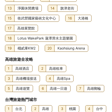
13
淨園休閒農場
14
旗津老街
15
衛武營國家藝術文化中心
16
大港橋
17
高雄展覽館
18
Lotus WakePark 蓮潭滑水主題樂園
19
棧貳庫KW2
20
Kaohsiung Arena
高雄旅遊全攻略
1
高雄酒店
2
高雄租車
3
高雄機場接送
4
高雄Spa
5
高雄遊覽
6
高雄一日遊
7
高雄郵輪
台灣旅遊熱門城市
1
台北
2
高雄
3
桃園
4
台中