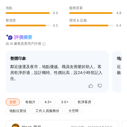
地點
服務質素
4.9
4.8
整潔度
環境 & 設施
4.5
4.4
評價摘要
由 AI 彙整真實用戶評價
整體印象
地點
鄰近捷運及夜市，地點優越。職員友善樂於助人。客
近六
房乾淨舒適，設計獨特。性價比高，設24小時登記入
廳。
住。
全部
有相片
4.5+
3.0+
乾淨客房
地點位置佳
工作人員服務佳
大空間