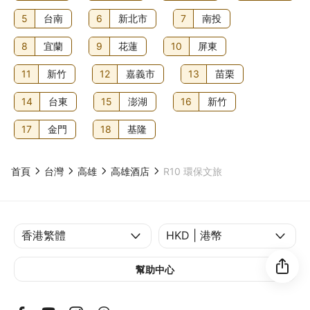
5
台南
6
新北市
7
南投
8
宜蘭
9
花蓮
10
屏東
11
新竹
12
嘉義市
13
苗栗
14
台東
15
澎湖
16
新竹
17
金門
18
基隆
首頁
台灣
高雄
高雄酒店
R10 環保文旅
幫助中心