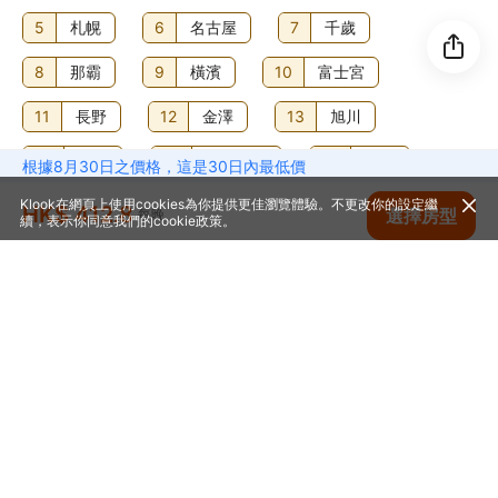
5
札幌
6
名古屋
7
千歲
8
那霸
9
橫濱
10
富士宮
11
長野
12
金澤
13
旭川
14
新潟
15
富士吉田
16
神戶
根據8月30日之價格，這是30日內最低價
Klook在網頁上使用cookies為你提供更佳瀏覽體驗。不更改你的設定繼
17
北海道
18
浦安
19
大分
HK$ 412.8
查看空房
選擇房型
每晚
續，表示你同意我們的
cookie政策
。
20
千葉
首頁
日本
京都
京都酒店
京都三條格拉斯麗酒店
幫助中心