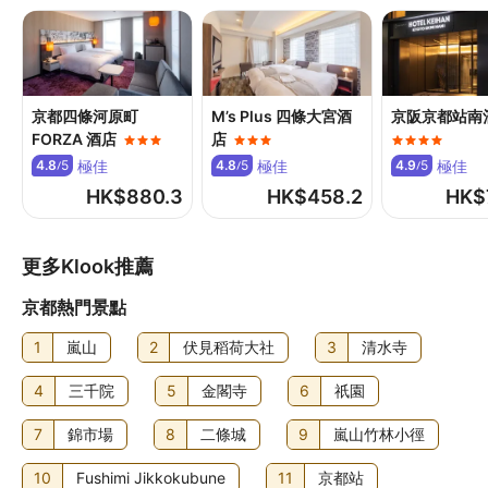
此酒店不可加床
如有兒童同行或額外住客可能需支付額外費用，詳情請向酒
店查詢
京都四條河原町
M’s Plus 四條大宮酒
京阪京都站南
寵物政策
FORZA 酒店
店
不可攜帶寵物
極佳
極佳
極佳
4.8
5
4.8
5
4.9
5
/
/
/
HK$
880.3
HK$
458.2
HK$
其他費用
延遲退房需額外付費 (視乎供應情況而定)
住宿可能尚有其他額外收費。上述收費及按金不包括稅項，
更多Klook推薦
金額亦可能會有所變動。
京都熱門景點
食物及飲品
1
嵐山
2
伏見稻荷大社
3
清水寺
入住京都三條格拉斯麗酒店的旅客可到餐廳飽餐一頓，大快
朵頤。
4
三千院
5
金閣寺
6
祇園
7
錦市場
8
二條城
9
嵐山竹林小徑
10
Fushimi Jikkokubune
11
京都站