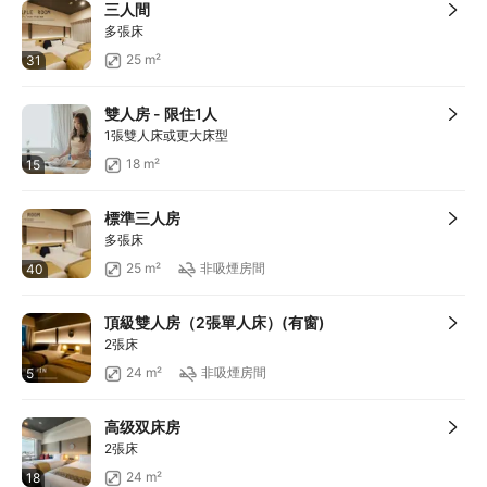
三人間
多張床
25 m²
31
雙人房 - 限住1人
1張雙人床或更大床型
18 m²
15
標準三人房
多張床
25 m²
非吸煙房間
40
頂級雙人房（2張單人床）(有窗)
2張床
24 m²
非吸煙房間
5
高级双床房
2張床
24 m²
18