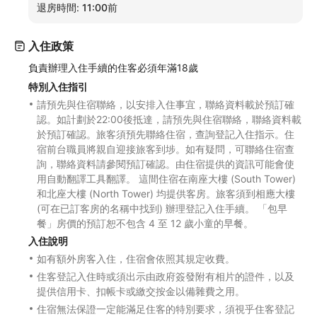
退房時間:
11:00前
入住政策
負責辦理入住手續的住客必須年滿18歲
特別入住指引
請預先與住宿聯絡，以安排入住事宜，聯絡資料載於預訂確
認。如計劃於22:00後抵達，請預先與住宿聯絡，聯絡資料載
於預訂確認。旅客須預先聯絡住宿，查詢登記入住指示。住
宿前台職員將親自迎接旅客到埗。如有疑問，可聯絡住宿查
詢，聯絡資料請參閱預訂確認。由住宿提供的資訊可能會使
用自動翻譯工具翻譯。 這間住宿在南座大樓 (South Tower)
和北座大樓 (North Tower) 均提供客房。旅客須到相應大樓
(可在已訂客房的名稱中找到) 辦理登記入住手續。 「包早
餐」房價的預訂恕不包含 4 至 12 歲小童的早餐。
入住說明
如有額外房客入住，住宿會依照其規定收費。
住客登記入住時或須出示由政府簽發附有相片的證件，以及
提供信用卡、扣帳卡或繳交按金以備雜費之用。
住宿無法保證一定能滿足住客的特別要求，須視乎住客登記