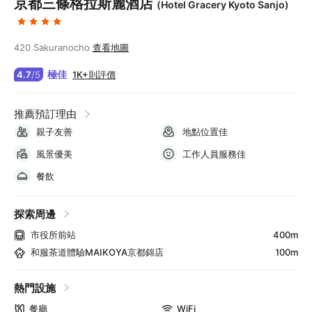
京都三條格拉斯麗酒店
(Hotel Gracery Kyoto Sanjo)
420 Sakuranocho
查看地圖
極佳
1K+則評價
4.7
/
5
推薦預訂理由
親子友善
地點位置佳
風景優美
工作人員服務佳
餐飲
探索周邊
市役所前站
400m
和服茶道體驗MAIKOYA京都錦店
100m
熱門設施
餐廳
WiFi