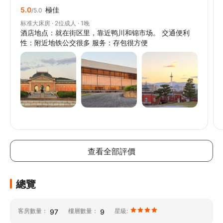
5.0
極佳
/5.0
标准大床房 · 2位成人 · 1晚
酒店地点：就在街区里，靠近鸭川和锦市场。 交通便利
性：附近地铁公交很多 服务：存包很方便
// @ts-ignore
// @ts-ignore
// @ts-ignore
查看全部評價
總覽
客房數量：
樓層數量：
星級:
97
9