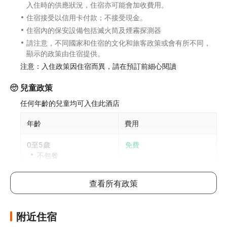
入住時的供應狀況，住宿亦可能會加收費用。
住宿接受以信用卡付款；不接受現金。
住宿內的保安設備包括滅火筒及煙霧探測器
請注意，不同國家和住宿的文化和旅客政策或會有所不同，
顯示的政策由住宿提供。
注意：入住政策因住宿而異，請在預訂前細心閱讀
兒童政策
任何年齡的兒童均可入住此酒店
年齡
費用
0至5歲
免費
不包餐
5歲以上兒童入住與成人同價
查看所有政策
每間房可允許最多1位5歲或以下兒童與成人共用床鋪。如攜
帶更多兒童，請參考以下說明，具體政策因酒店而異
附近住宿
加床政策