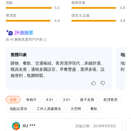
地點
服務質素
5.0
4.8
整潔度
環境 & 設施
4.8
4.8
評價摘要
由 AI 彙整真實用戶評價
整體印象
地點
購物、餐飲、交通樞紐。客房潔淨現代，床鋪舒適。
地段
職員友善，通曉多國語言。早餐豐盛，選擇多樣。設
利，輕
施便利，氛圍輕鬆。
全部
有相片
4.5+
3.0+
親子友善
乾淨客房
地點位置佳
工作人員服務佳
大空間
餐飲
XU ***
評論日期：2026年8月8日