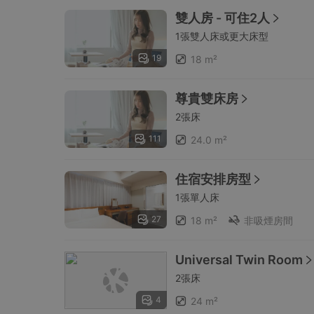
雙人房 - 可住2人
1張雙人床或更大床型
19
18 m²
尊貴雙床房
2張床
111
24.0 m²
住宿安排房型
1張單人床
27
18 m²
非吸煙房間
Universal Twin Room
2張床
4
24 m²