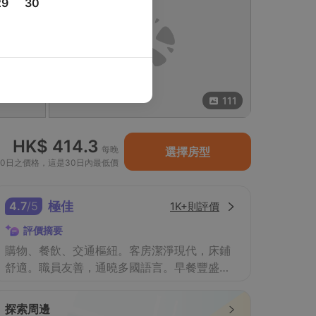
29
30
111
HK$ 414.3
每晚
選擇房型
30日之價格，這是30日內最低價
4.7
/
5
極佳
1K+則評價
評價摘要
購物、餐飲、交通樞紐。客房潔淨現代，床鋪
舒適。職員友善，通曉多國語言。早餐豐盛，
選擇多樣。設施便利，氛圍輕鬆。
探索周邊