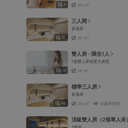
8
24 m²
三人間
多張床
31
25 m²
雙人房 - 限住1人
1張雙人床或更大床型
15
18 m²
標準三人房
多張床
40
25 m²
非吸煙房間
頂級雙人房（2張單人床）
2張床