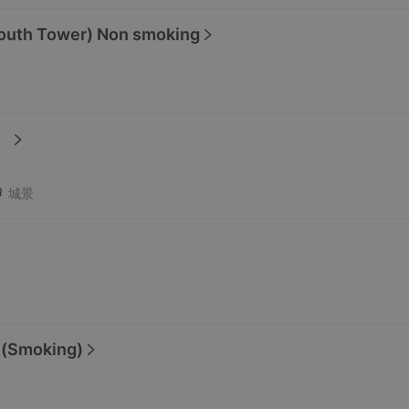
outh Tower) Non smoking
）
城景
m(Smoking)