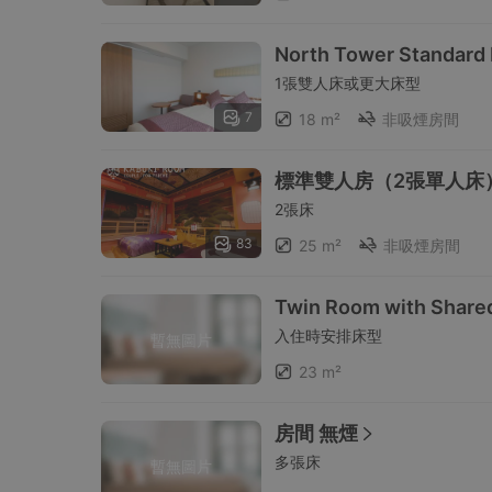
North Tower Standard
1張雙人床或更大床型
7
18 m²
非吸煙房間
標準雙人房（2張單人床
2張床
83
25 m²
非吸煙房間
Twin Room with Share
入住時安排床型
暫無圖片
23 m²
房間 無煙
多張床
暫無圖片