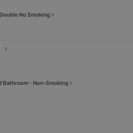
 Double No Smoking
）
d Bathroom - Non-Smoking