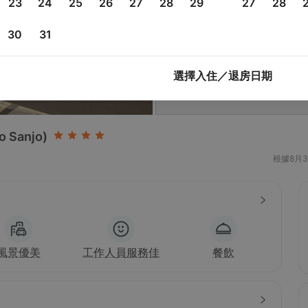
23
24
25
26
27
28
29
27
28
30
31
選擇入住／退房日期
o Sanjo)
根據8月
風景優美
工作人員服務佳
餐飲