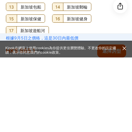
13
新加坡包船
14
新加坡郵輪
15
新加坡保健
16
新加坡健身
17
新加坡遊船河
根據9月5日之價格，這是30日內最低價
新加坡旅遊熱門城市
Klook在網頁上使用cookies為你提供更佳瀏覽體驗。不更改你的設定繼
HK$ 865.1
查看空房
選擇房型
每晚
續，表示你同意我們的
cookie政策
。
1
新加坡
首頁
新加坡
新加坡
新加坡酒店
新加坡烏節艾博酒店 - 遠東集團
幫助中心