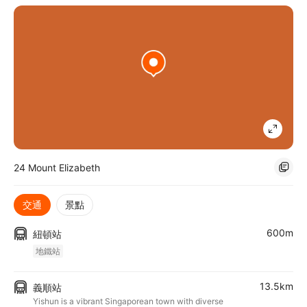
24 Mount Elizabeth
交通
景點
600m
紐頓站
地鐵站
13.5km
義順站
Yishun is a vibrant Singaporean town with diverse