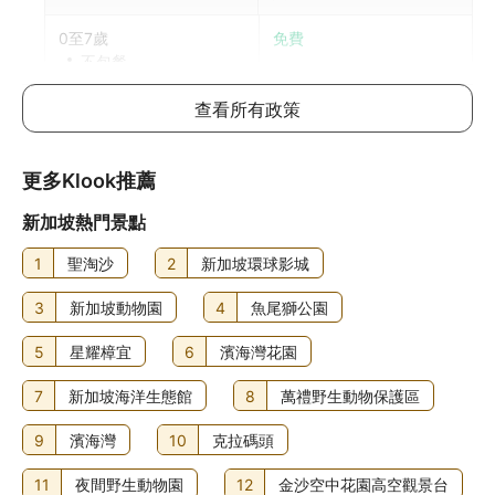
0至7歲
免費
不包餐
12歲以上兒童入住與成人同價
查看所有政策
每間房可允許最多1位12歲或以下兒童與成人共用床鋪。如攜
帶更多兒童，請參考以下說明，具體政策因酒店而異
更多Klook推薦
加床政策
新加坡熱門景點
每房只可提供1張加床
1
聖淘沙
2
新加坡環球影城
年齡
費用
3
新加坡動物園
4
魚尾獅公園
0至2歲
加床:
免費
5
星耀樟宜
6
濱海灣花園
嬰兒床及加床費用不包括在總價格中，你需在入住時另外付
費。兒童和加床政策因客房和住客總人數而異，詳情請向酒
7
新加坡海洋生態館
8
萬禮野生動物保護區
店查詢
9
濱海灣
10
克拉碼頭
其他費用
11
夜間野生動物園
12
金沙空中花園高空觀景台