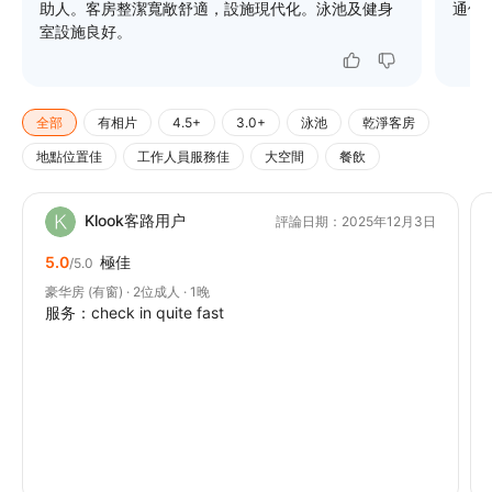
助人。客房整潔寬敞舒適，設施現代化。泳池及健身
通便
室設施良好。
全部
有相片
4.5+
3.0+
泳池
乾淨客房
地點位置佳
工作人員服務佳
大空間
餐飲
Klook客路用户
評論日期：2025年12月3日
5.0
極佳
/5.0
豪华房 (有窗) · 2位成人 · 1晚
服务：check in quite fast