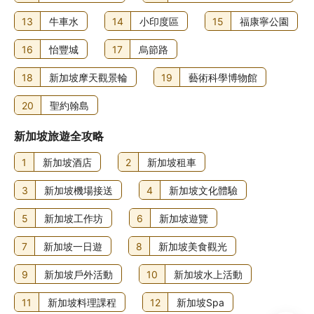
全套早餐費用：成人 SGD29.98，小童 SGD21.58 (大約金
額)
13
牛車水
14
小印度區
15
福康寧公園
住宿可能尚有其他額外收費。上述收費及按金不包括稅項，
16
怡豐城
17
烏節路
金額亦可能會有所變動。
18
新加坡摩天觀景輪
19
藝術科學博物館
食物及飲品
入住新加坡烏節路艾博酒店的旅客可到餐廳飽餐一頓，又或
20
聖約翰島
逛逛小食店。是日行程來到尾聲，是時候到店內酒吧/酒廊暢
飲一杯！住宿每日 07:00 至 10:30 供應全套早餐，費用另
新加坡旅遊全攻略
計。
1
新加坡酒店
2
新加坡租車
3
新加坡機場接送
4
新加坡文化體驗
5
新加坡工作坊
6
新加坡遊覽
7
新加坡一日遊
8
新加坡美食觀光
9
新加坡戶外活動
10
新加坡水上活動
11
新加坡料理課程
12
新加坡Spa