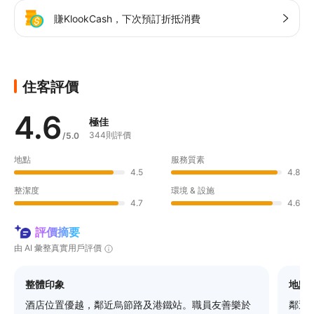
賺KlookCash，下次預訂折抵消費
住客評價
4.6
極佳
344則評價
/5.0
地點
服務質素
4.5
4.8
整潔度
環境 & 設施
4.7
4.6
評價摘要
由 AI 彙整真實用戶評價
整體印象
地點
酒店位置優越，鄰近烏節路及港鐵站。職員友善樂於
鄰近