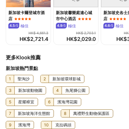
店查詢
新加坡卡爾登城市酒
新加坡馨樂庭連心城
新加坡史各士
寵物政策
店
市中心酒店
店
不可攜帶寵物
極佳
極佳
極佳
4.5
5
4.9
5
4.6
5
/
/
/
HK$ 4,661.3
HK$ 2,703.1
HK
其他費用
HK$
2,721.4
HK$
2,029.0
HK$
自助早餐費用：每位 SGD35 (大約金額)
提早入住需額外付費 (視乎供應情況而定)
更多Klook推薦
延遲退房需額外付費 (視乎供應情況而定)
住宿可能尚有其他額外收費。上述收費及按金不包括稅項，
新加坡熱門景點
金額亦可能會有所變動。
1
聖淘沙
2
新加坡環球影城
食物及飲品
3
新加坡動物園
4
魚尾獅公園
此酒店設有 5 間餐廳，而 Wah Lok 正是其一，讓你享用中國
菜。想留在房中的話，你亦可善用24 小時客房送餐服務。店
5
星耀樟宜
6
濱海灣花園
內的咖啡店/咖啡室亦有小食供應。是日行程來到尾聲，不妨
到店內的酒吧/酒廊或池畔酒吧暢飲一杯，放鬆一下！住宿每
7
新加坡海洋生態館
8
萬禮野生動物保護區
日 07:00 至 10:30 供應自助早餐，費用另計。
9
濱海灣
10
克拉碼頭