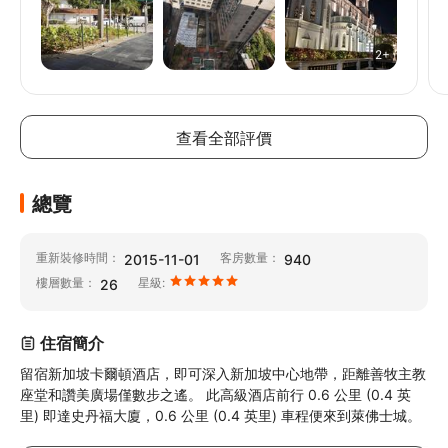
笑容有禮親切. 前台職員笑容欠奉, 只是例行公事, 我是從
klook 預訂五日四夜, 登記入住時, 前台員工說我是訂四日
2+
三夜, 問我是否分開2筆訂單, 語氣不友善要求我出事訂單,
看了一眼後, 硬說我是分了兩張單 , 但單上明明清楚顯示5
// @ts-ignore
// @ts-ignore
// @ts-ignore
日4, 我也懶得和他爭拗.
查看全部評價
總覽
重新裝修時間：
客房數量：
2015-11-01
940
樓層數量：
星級:
26
住宿簡介
留宿新加坡卡爾頓酒店，即可深入新加坡中心地帶，距離善牧主教
座堂和讚美廣場僅數步之遙。 此高級酒店前行 0.6 公里 (0.4 英
里) 即達史丹福大廈，0.6 公里 (0.4 英里) 車程便來到萊佛士城。