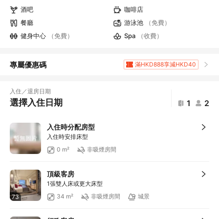
酒吧
咖啡店
餐廳
游泳池
（免費）
健身中心
（免費）
Spa
（收費）
專屬優惠碼
滿HKD888享減HKD40
滿HKD1,961.2享5
折扣
滿HKD400享減HKD20
入住／退房日期
滿HKD800享減HKD50
選擇入住日期
1
2
滿HKD600享減HKD40
滿HKD1,000享減HKD100
入住時分配房型
滿HKD1,000享減HKD100
入住時安排床型
暫無圖片
滿HKD1,000享減HKD100
0 m²
非吸煙房間
滿HKD1,000享減HKD100
滿HKD1,000享減HKD100
頂級客房
滿HKD500享減HKD50
1張雙人床或更大床型
滿HKD100享減HKD10
34 m²
非吸煙房間
城景
73
滿HKD900享減HKD100
滿HKD1,800享減HKD200