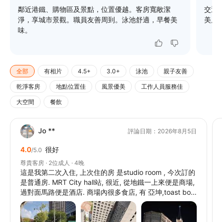
鄰近港鐵、購物區及景點，位置優越。客房寬敞潔
交通
淨，享城市景觀。職員友善周到。泳池舒適，早餐美
美廣
味。
全部
有相片
4.5+
3.0+
泳池
親子友善
乾淨客房
地點位置佳
風景優美
工作人員服務佳
大空間
餐飲
Jo **
評論日期：2026年8月5日
4.0
很好
/5.0
尊貴客房 · 2位成人 · 4晚
這是我第二次入住, 上次住的房 是studio room , 今次訂的
是普通房. MRT City hall站, 很近, 從地鐵一上來便是商場,
過對面馬路便是酒店. 商場內很多食店, 有 亞坤,toast box,
starbuck, 及其他餐廳, 亦有超市. 雖是訂最平的房間,酒店
房間內有洗頭水護髮素等用品, 更有潤膚露, 一應俱全. 有
usb插頭. 房間不暗, 很多燈. 執房的職員及停車地方的職員