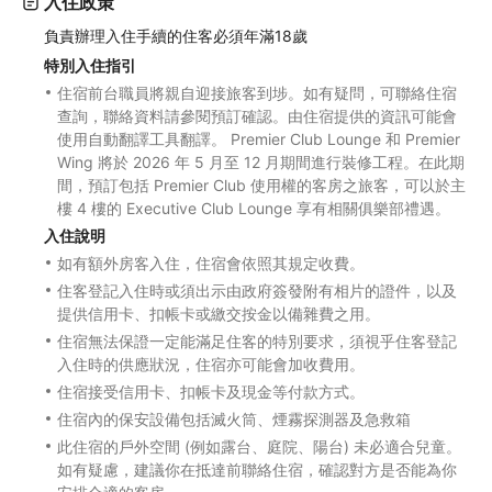
入住政策
負責辦理入住手續的住客必須年滿18歲
特別入住指引
住宿前台職員將親自迎接旅客到埗。如有疑問，可聯絡住宿
查詢，聯絡資料請參閱預訂確認。由住宿提供的資訊可能會
使用自動翻譯工具翻譯。 Premier Club Lounge 和 Premier
Wing 將於 2026 年 5 月至 12 月期間進行裝修工程。在此期
間，預訂包括 Premier Club 使用權的客房之旅客，可以於主
樓 4 樓的 Executive Club Lounge 享有相關俱樂部禮遇。
入住說明
如有額外房客入住，住宿會依照其規定收費。
住客登記入住時或須出示由政府簽發附有相片的證件，以及
提供信用卡、扣帳卡或繳交按金以備雜費之用。
住宿無法保證一定能滿足住客的特別要求，須視乎住客登記
入住時的供應狀況，住宿亦可能會加收費用。
住宿接受信用卡、扣帳卡及現金等付款方式。
住宿內的保安設備包括滅火筒、煙霧探測器及急救箱
此住宿的戶外空間 (例如露台、庭院、陽台) 未必適合兒童。
如有疑慮，建議你在抵達前聯絡住宿，確認對方是否能為你