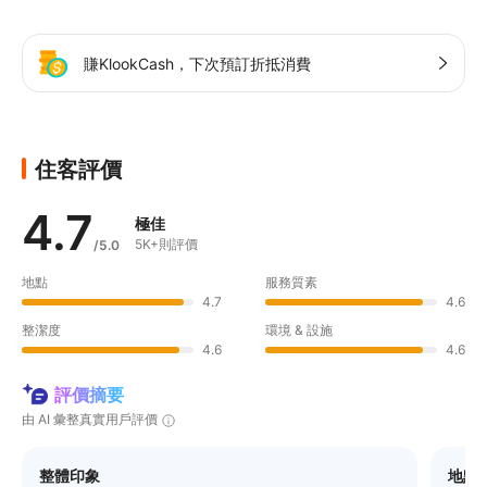
賺KlookCash，下次預訂折抵消費
住客評價
4.7
極佳
5K+則評價
/5.0
地點
服務質素
4.7
4.6
整潔度
環境 & 設施
4.6
4.6
評價摘要
由 AI 彙整真實用戶評價
整體印象
地點