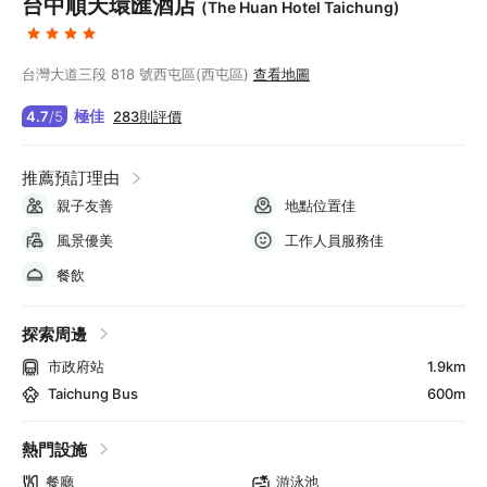
台中順天環匯酒店
(The Huan Hotel Taichung)
台灣大道三段 818 號西屯區(西屯區)
查看地圖
極佳
283則評價
4.7
/
5
推薦預訂理由
親子友善
地點位置佳
風景優美
工作人員服務佳
餐飲
探索周邊
市政府站
1.9km
Taichung Bus
600m
熱門設施
餐廳
游泳池