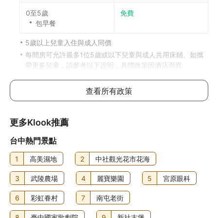
0至5歲
免費
包早餐
5歲以上兒童入住與成人同價
每間房可允許最多1位5歲或以下兒童與成人共用床鋪。如攜
帶更多兒童，請參考以下說明，具體政策因酒店而異
加床政策
查看所有政策
每房只可提供1張加床
年齡
費用
更多Klook推薦
台中熱門景點
其他
加床:
每人每晚TWD1200
1
高美濕地
2
中社觀光花市花海
嬰兒床及加床費用不包括在總價格中，你需在入住時另外付
費。兒童和加床政策因客房和住客總人數而異，詳情請向酒
3
武陵農場
4
麗寶樂園
5
宮原眼科
店查詢
6
彩虹眷村
7
南屯老街
寵物政策
不可攜帶寵物
8
臺中國家歌劇院
9
新社古堡