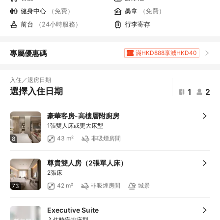
健身中心
（免費）
桑拿
（免費）
前台
（24小時服務）
行李寄存
專屬優惠碼
滿HKD888享減HKD40
滿HKD1,961.2享5
折扣
滿HKD400享減HKD20
入住／退房日期
滿HKD800享減HKD50
選擇入住日期
1
2
滿HKD600享減HKD40
滿HKD1,000享減HKD100
豪華客房-高樓層附廚房
滿HKD1,000享減HKD100
1張雙人床或更大床型
滿HKD1,000享減HKD100
43 m²
非吸煙房間
8
滿HKD1,000享減HKD100
滿HKD1,000享減HKD100
尊貴雙人房（2張單人床）
滿HKD1,000享減HKD100
2張床
滿HKD2,000享減HKD200
42 m²
非吸煙房間
城景
73
滿HKD500享減HKD50
滿HKD100享減HKD10
Executive Suite
滿HKD900享減HKD100
入住時安排床型