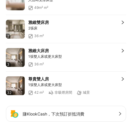
暫無圖片
滿HKD1,800享減HKD200
49m² m²
雅緻雙床房
2張床
36 m²
2
雅緻大床房
1張雙人床或更大床型
36 m²
3
尊貴雙人房
1張雙人床或更大床型
42 m²
非吸煙房間
城景
32
賺KlookCash，下次預訂折抵消費