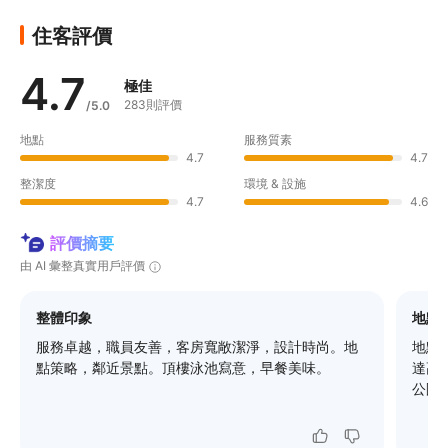
住客評價
4.7
極佳
283則評價
/5.0
地點
服務質素
4.7
4.7
整潔度
環境 & 設施
4.7
4.6
評價摘要
由 AI 彙整真實用戶評價
整體印象
地點
服務卓越，職員友善，客房寬敞潔淨，設計時尚。地
地點
點策略，鄰近景點。頂樓泳池寫意，早餐美味。
達高
公園