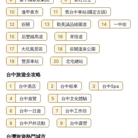
其他費用
10
逢甲夜市
11
舊台中車站(國定古蹟)
自助早餐費用：成人 TWD550，小童 TWD308 (大約金額)
12
谷關
13
勤美誠品綠園道
14
一中街
住宿可能尚有其他額外收費。上述收費及按金不包括稅項，
金額亦可能會有所變動。
15
后豐鐵馬道
16
草悟道
食物及飲品
17
大坑風景區
18
谷關溫泉公園
你可到餐廳飽餐一頓，又或善用此酒店的客房送餐服務 (部分
19
豐原車站
20
北屯總站
時段)，安坐房中享用美食。不妨到店內的酒吧/酒廊點杯心愛
飲品，盡情解渴！住宿每日 07:00 至 10:00 供應自助早餐，
台中旅遊全攻略
費用另計。
1
台中酒店
2
台中租車
3
台中Spa
4
台中遊覽
5
台中文化體驗
6
台中一日遊
7
台中工作坊
8
台中戶外活動
9
台中露營
台灣旅遊熱門城市