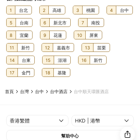
1
台北
2
高雄
3
桃園
4
台中
5
台南
6
新北市
7
南投
8
宜蘭
9
花蓮
10
屏東
11
新竹
12
嘉義市
13
苗栗
14
台東
15
澎湖
16
新竹
17
金門
18
基隆
首頁
台灣
台中
台中酒店
台中順天環匯酒店
幫助中心