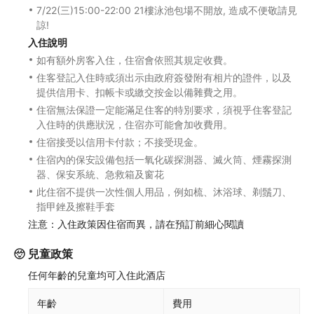
7/22(三)15:00-22:00 21樓泳池包場不開放, 造成不便敬請見
諒!
入住說明
如有額外房客入住，住宿會依照其規定收費。
住客登記入住時或須出示由政府簽發附有相片的證件，以及
提供信用卡、扣帳卡或繳交按金以備雜費之用。
住宿無法保證一定能滿足住客的特別要求，須視乎住客登記
入住時的供應狀況，住宿亦可能會加收費用。
住宿接受以信用卡付款；不接受現金。
住宿內的保安設備包括一氧化碳探測器、滅火筒、煙霧探測
器、保安系統、急救箱及窗花
此住宿不提供一次性個人用品，例如梳、沐浴球、剃鬚刀、
指甲銼及擦鞋手套
注意：入住政策因住宿而異，請在預訂前細心閱讀
兒童政策
任何年齡的兒童均可入住此酒店
年齡
費用