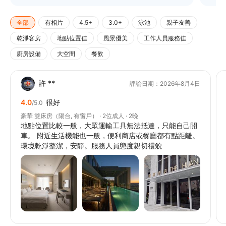
全部
有相片
4.5+
3.0+
泳池
親子友善
乾淨客房
地點位置佳
風景優美
工作人員服務佳
廚房設備
大空間
餐飲
許 **
評論日期：2026年8月4日
4.0
很好
/5.0
豪華 雙床房（陽台, 有窗戶） · 2位成人 · 2晚
地點位置比較一般，大眾運輸工具無法抵達，只能自己開
車。 附近生活機能也一般，便利商店或餐廳都有點距離。
環境乾淨整潔，安靜。服務人員態度親切禮貌
// @ts-ignore
// @ts-ignore
// @ts-ignore