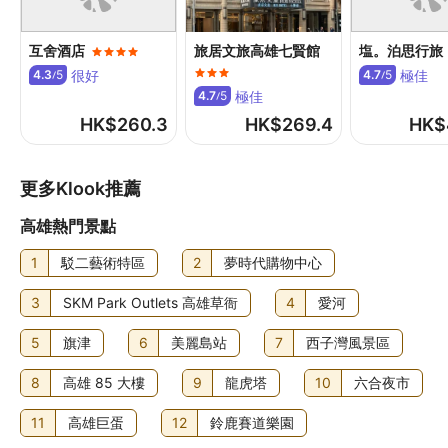
其他費用
互舍酒店
旅居文旅高雄七賢館
塩。泊思行旅
外賣早餐費用：每位 TWD300 (大約金額)
很好
極佳
4.3
5
4.7
5
/
/
住宿可能尚有其他額外收費。上述收費及按金不包括稅項，
極佳
4.7
5
/
金額亦可能會有所變動。
HK$
260.3
HK$
269.4
HK$
食物及飲品
住宿每日 07:00 至 09:00 供應外賣早餐，費用另計。
更多Klook推薦
高雄熱門景點
1
駁二藝術特區
2
夢時代購物中心
3
SKM Park Outlets 高雄草衙
4
愛河
5
旗津
6
美麗島站
7
西子灣風景區
8
高雄 85 大樓
9
龍虎塔
10
六合夜市
11
高雄巨蛋
12
鈴鹿賽道樂園