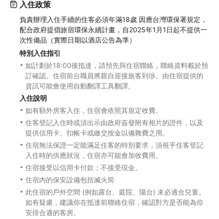
入住政策
負責辦理入住手續的住客必須年滿18歲 因應台灣環保署規定，
配合政府提倡旅宿環保永續計畫，自2025年1月1日起不提供一
次性備品（實際日期以酒店公告為準）
特別入住指引
如計劃於18:00後抵達，請預先與住宿聯絡，聯絡資料載於預
訂確認。住宿前台職員將親自迎接旅客到埗。由住宿提供的
資訊可能會使用自動翻譯工具翻譯。
入住說明
如有額外房客入住，住宿會依照其規定收費。
住客登記入住時或須出示由政府簽發附有相片的證件，以及
提供信用卡、扣帳卡或繳交按金以備雜費之用。
住宿無法保證一定能滿足住客的特別要求，須視乎住客登記
入住時的供應狀況，住宿亦可能會加收費用。
住宿接受以信用卡付款；不接受現金。
住宿內的保安設備包括滅火筒
此住宿的戶外空間 (例如露台、庭院、陽台) 未必適合兒童。
如有疑慮，建議你在抵達前聯絡住宿，確認對方是否能為你
安排合適的客房。