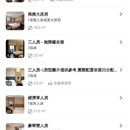
商務大床房
1張雙人床或更大床型
16.0 m²
28
三人房 - 無障礙友善
2張床
23 m²
4
三人房-(房型圖片僅供參考,實際配置依當日分配為準)
2張床
23 m²
非吸煙房間
18
經濟單人房
1張單人床
17.0 m²
28
豪華雙人房