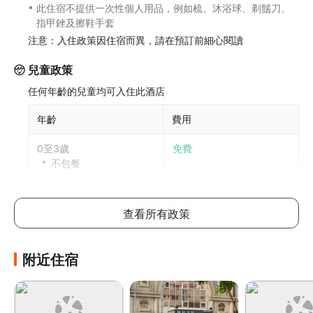
此住宿不提供一次性個人用品，例如梳、沐浴球、剃鬚刀、
指甲銼及擦鞋手套
注意：入住政策因住宿而異，請在預訂前細心閱讀
兒童政策
任何年齡的兒童均可入住此酒店
年齡
費用
0至3歲
免費
不包餐
2歲以上兒童入住與成人同價
每間房可允許最多1位2歲或以下兒童與成人共用床鋪。如攜
查看所有政策
帶更多兒童，請參考以下說明，具體政策因酒店而異
加床政策
附近住宿
此酒店不可加床
如有兒童同行或額外住客可能需支付額外費用，詳情請向酒
店查詢