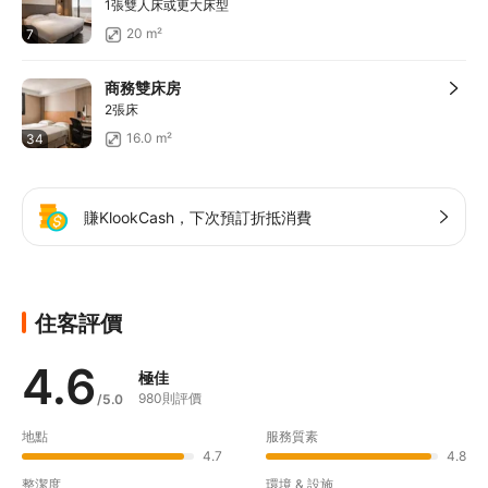
1張雙人床或更大床型
20 m²
7
商務雙床房
2張床
16.0 m²
34
賺KlookCash，下次預訂折抵消費
住客評價
4.6
極佳
980則評價
/5.0
地點
服務質素
4.7
4.8
整潔度
環境 & 設施