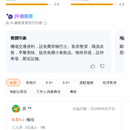
4.6
4.6
評價摘要
由 AI 彙整真實用戶評價
整體印象
地點
機場交通便利，設免費穿梭巴士。客房整潔，職員友
鄰近
善，早餐美味。提供免費小食飲品。物有所值，設停
星巴
車場，鄰近設施。
全部
有相片
4.5+
3.0+
接駁服務
乾淨客房
地點位置佳
工作人員服務佳
餐飲
吳 **
評論日期：2026年6月27日
5.0
極佳
/5.0
三人房 · 2位成人 · 1晚