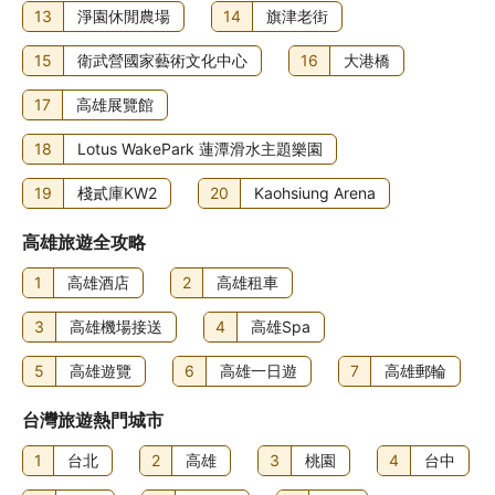
13
淨園休閒農場
14
旗津老街
15
衛武營國家藝術文化中心
16
大港橋
17
高雄展覽館
18
Lotus WakePark 蓮潭滑水主題樂園
19
棧貳庫KW2
20
Kaohsiung Arena
高雄旅遊全攻略
1
高雄酒店
2
高雄租車
3
高雄機場接送
4
高雄Spa
5
高雄遊覽
6
高雄一日遊
7
高雄郵輪
台灣旅遊熱門城市
1
台北
2
高雄
3
桃園
4
台中