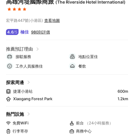
高雄河堤國際商旅
(The Riverside Hotel International)
宏平路447號(小港區)
查看地圖
極佳
980則評價
4.6
/
5
推薦預訂理由
接駁服務
地點位置佳
工作人員服務佳
餐飲
探索周邊
捷運小港站
600m
Xiaogang Forest Park
1.2km
熱門設施
免費WiFi
前台
（24小時服務）
行李寄存
商務中心