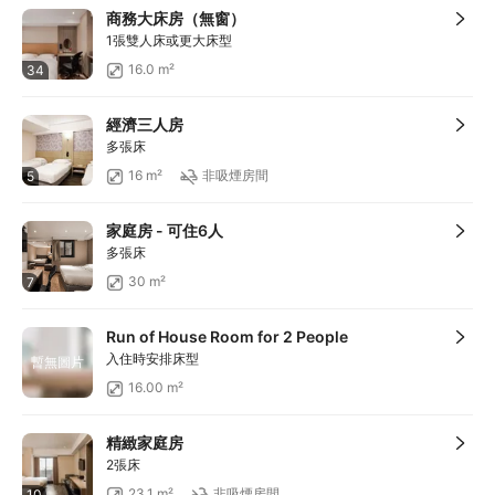
商務大床房（無窗）
1張雙人床或更大床型
16.0 m²
34
經濟三人房
多張床
16 m²
非吸煙房間
5
家庭房 - 可住6人
多張床
30 m²
7
Run of House Room for 2 People
入住時安排床型
暫無圖片
16.00 m²
精緻家庭房
2張床
23.1 m²
非吸煙房間
10