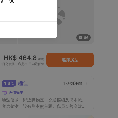
29
30
66
HK$ 464.8
每晚
選擇房型
月2日之價格，這是30日內最低價
4.8
/
5
極佳
1K+則評價
評價摘要
地點優越，鄰近購物區、交通樞紐及熊本城。
客房整潔，設有熊本熊主題。職員友善高效，
地道早餐受讚賞。方便探索。