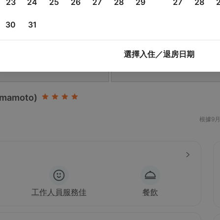
23
24
25
26
27
28
29
27
28
30
31
選擇入住／退房日期
Kumamoto)
根據9
工作人員服務佳
餐飲