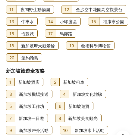
11
夜間野生動物園
12
金沙空中花園高空觀景台
寵物政策
不可攜帶寵物
13
牛車水
14
小印度區
15
福康寧公園
其他費用
16
怡豐城
17
烏節路
自助早餐費用：成人 SGD58，小童 SGD29 (大約金額)
18
新加坡摩天觀景輪
19
藝術科學博物館
提早入住需額外付費 (視乎供應情況而定)
延遲退房需額外付費 (視乎供應情況而定)
20
聖約翰島
摺床：每晚 SGD100.0
新加坡旅遊全攻略
住宿可能尚有其他額外收費。上述收費及按金不包括稅項，
金額亦可能會有所變動。
1
新加坡酒店
2
新加坡租車
食物及飲品
3
新加坡機場接送
4
新加坡文化體驗
此度假村設有 4 間餐廳，而 Silver Shell Cafe 正是其一，讓
5
新加坡工作坊
6
新加坡遊覽
你享用多國菜。想留在房中的話，你亦可善用24 小時客房送
餐服務。店內的咖啡店/咖啡室亦有小食供應。是日行程來到
7
新加坡一日遊
8
新加坡美食觀光
尾聲，不妨到店內的酒吧/酒廊或池畔酒吧暢飲一杯，放鬆一
下！住宿於平日 06:30 至 10:30 以及週末 06:30 至 11:00
9
新加坡戶外活動
10
新加坡水上活動
供應自助早餐，費用另計。