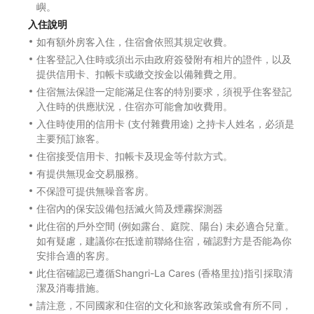
嶼。
入住說明
如有額外房客入住，住宿會依照其規定收費。
住客登記入住時或須出示由政府簽發附有相片的證件，以及
提供信用卡、扣帳卡或繳交按金以備雜費之用。
住宿無法保證一定能滿足住客的特別要求，須視乎住客登記
入住時的供應狀況，住宿亦可能會加收費用。
入住時使用的信用卡 (支付雜費用途) 之持卡人姓名，必須是
主要預訂旅客。
住宿接受信用卡、扣帳卡及現金等付款方式。
有提供無現金交易服務。
不保證可提供無噪音客房。
住宿內的保安設備包括滅火筒及煙霧探測器
此住宿的戶外空間 (例如露台、庭院、陽台) 未必適合兒童。
如有疑慮，建議你在抵達前聯絡住宿，確認對方是否能為你
安排合適的客房。
此住宿確認已遵循Shangri-La Cares (香格里拉)指引採取清
潔及消毒措施。
請注意，不同國家和住宿的文化和旅客政策或會有所不同，