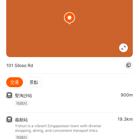
101 Siloso Rd
交通
景點
900m
聖淘沙站
地鐵站
19.3km
義順站
Yishun is a vibrant Singaporean town with diverse
shopping, dining, and convenient transport links.
地鐵站