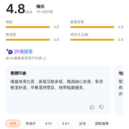
4.8
極佳
1K+則評價
/5.0
地點
服務質素
4.8
4.8
整潔度
環境 & 設施
4.8
4.8
評價摘要
由 AI 彙整真實用戶評價
整體印象
地點
優越海濱位置，家庭活動多樣。職員細心友善。客房
聖淘
整潔舒適。早餐選擇豐富。熱帶氛圍優美。
商店
步道
全部
有相片
4.5+
3.0+
泳池
接駁服務