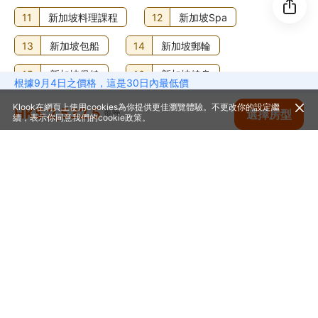
11
新加坡料理課程
12
新加坡Spa
13
新加坡包船
14
新加坡郵輪
15
新加坡保健
16
新加坡健身
根據9月4日之價格，這是30日內最低價
17
新加坡遊船河
Klook在網頁上使用cookies為你提供更佳瀏覽體驗。不更改你的設定繼
HK$ 2,532.5
查看空房
選擇房型
每晚
續，表示你同意我們的
cookie政策
。
新加坡旅遊熱門城市
1
新加坡
首頁
新加坡
新加坡
新加坡酒店
新加坡香格里拉聖淘沙度假村
幫助中心