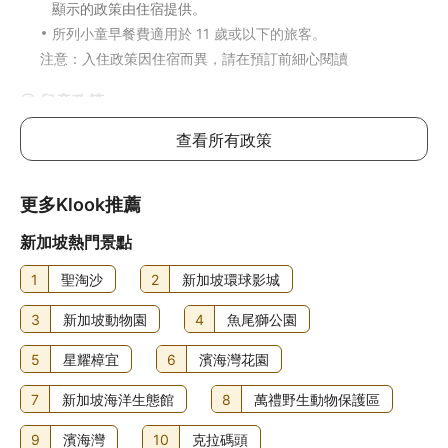
顯示的政策由住宿提供。
所列小童早餐費適用於 11 歲或以下的旅客。
注意：入住政策因住宿而異，請在預訂前細心閱讀
兒童政策
任何年齡的兒童均可入住此酒店
查看所有政策
年齡
費用
更多Klook推薦
0至11歲
免費
不包餐
新加坡熱門景點
11歲以上兒童入住與成人同價
1
聖淘沙
2
新加坡環球影城
每間房可允許最多1位11歲或以下兒童與成人共用床鋪。如攜
3
新加坡動物園
4
魚尾獅公園
帶更多兒童，請參考以下說明，具體政策因酒店而異
5
星耀樟宜
6
濱海灣花園
加床政策
此酒店不可加床
7
新加坡海洋生態館
8
萬禮野生動物保護區
如有兒童同行或額外住客可能需支付額外費用，詳情請向酒
9
濱海灣
10
克拉碼頭
店查詢