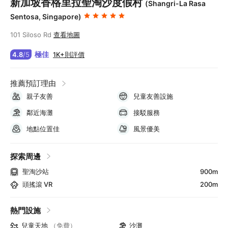
新加坡香格里拉聖淘沙度假村
(Shangri-La Rasa
Sentosa, Singapore)
101 Siloso Rd
查看地圖
極佳
1K+則評價
4.8
/
5
推薦預訂理由
親子友善
兒童友善設施
鄰近海灘
接駁服務
地點位置佳
風景優美
探索周邊
聖淘沙站
900m
頭搖滾 VR
200m
熱門設施
兒童天地
（免費）
沙灘