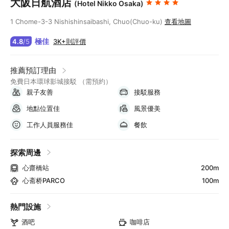
大阪日航酒店
(Hotel Nikko Osaka)
1 Chome-3-3 Nishishinsaibashi, Chuo(Chuo-ku)
查看地圖
極佳
3K+則評價
4.8
/
5
推薦預訂理由
免費日本環球影城接駁 （需預約）
親子友善
接駁服務
地點位置佳
風景優美
工作人員服務佳
餐飲
探索周邊
心齋橋站
200m
心斋桥PARCO
100m
熱門設施
酒吧
咖啡店