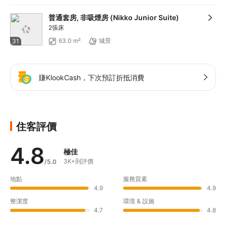
普通套房, 非吸煙房 (Nikko Junior Suite)
2張床
63.0 m²
城景
31
賺KlookCash，下次預訂折抵消費
住客評價
4.8
極佳
3K+則評價
/5.0
地點
服務質素
4.9
4.9
整潔度
環境 & 設施
4.7
4.8