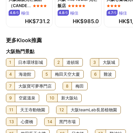
食物及飲品
（CANDE
...
飯店
極佳
極佳
極佳
4.6
Serena 正是此酒店的 5 間餐廳之一，可讓你大快朵頤。想留
5
4.8
5
4.7
5
/
/
/
在房中的話，你亦可善用客房送餐服務 (部分時段)。店內的2
HK$
731.2
HK$
985.0
HK$
1
間咖啡店/咖啡室亦有小食供應。不妨到店內的酒吧/酒廊點杯
心愛飲品，盡情解渴！住宿每日供應自助早餐，費用另計。
更多Klook推薦
大阪熱門景點
1
日本環球影城
2
道頓堀
3
大阪城
4
海遊館
5
梅田天空大廈
6
難波
7
大阪寶可夢專門店
8
梅田
9
空庭溫泉
10
新大阪站
11
天王寺動物園
12
大阪teamLab長居植物園
13
心齋橋
14
黑門市場