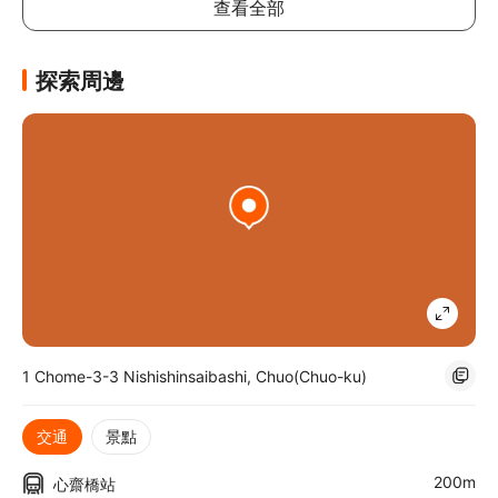
查看全部
住宿簡介
探索周邊
留宿大阪日航酒店，旋即深入大阪中心地帶，步行 8 分鐘可直達
道頓堀固力果廣告牌，11 分鐘步程便來到法善寺橫丁。 此酒店前
行 1.6 公里 (1 英里) 即達難波豪華花月劇場，4.5 公里 (2.8 英里) 
車程便來到阿倍野 Harukas。
1 Chome-3-3 Nishishinsaibashi, Chuo(Chuo-ku)
交通
景點
200m
心齋橋站