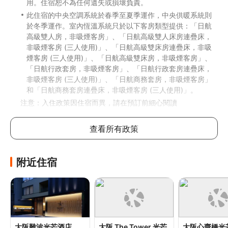
用。住宿恕不為任何遺失或損壞負責。
此住宿的中央空調系統於春季至夏季運作，中央供暖系統則
於冬季運作。室內恆溫系統只於以下客房類型提供：「日航
高級雙人房，非吸煙客房」、「日航高級雙人床房連疊床，
非吸煙客房 (三人使用)」、「日航高級雙床房連疊床，非吸
煙客房 (三人使用)」、「日航高級雙床房，非吸煙客房」、
「日航行政套房，非吸煙客房」、「日航行政套房連疊床，
非吸煙客房 (三人使用)」、「日航商務套房，非吸煙客房」
和「日航商務套房連疊床，非吸煙客房 (三人使用)」。
注意：入住政策因住宿而異，請在預訂前細心閱讀
兒童政策
查看所有政策
任何年齡的兒童均可入住此酒店
附近住宿
其他費用
自助早餐費用：成人 JPY4500，小童 JPY2200 (大約金額)
自助泊車：每晚 JPY2000 (多次進出)
住宿可能尚有其他額外收費。上述收費及按金不包括稅項，
金額亦可能會有所變動。
大阪難波光芒酒店
大阪 The Tower 光芒
大阪心齋橋光