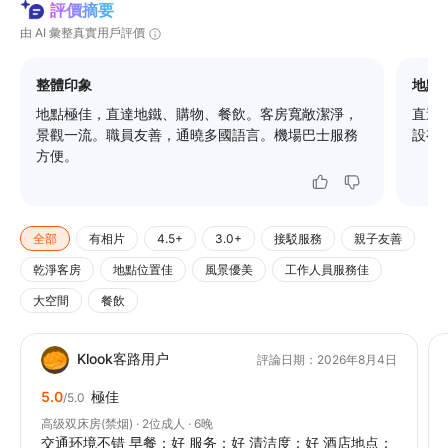
評價摘要
由 AI 彙整真實用戶評價
整體印象
地點
地點極佳，直達地鐵、購物、餐飲。客房寬敞潔淨，
直達
景觀一流。職員友善，通曉多國語言。機場巴士服務
設有
方便。
全部
有相片
4.5+
3.0+
接駁服務
親子友善
乾淨客房
地點位置佳
風景優美
工作人員服務佳
大空間
餐飲
Klook客路用户
評論日期：2026年8月4日
5.0
極佳
/5.0
高级双床房(禁烟) · 2位成人 · 6晚
交通环境不错 早餐：好 服务：好 清洁度：好 酒店地点：