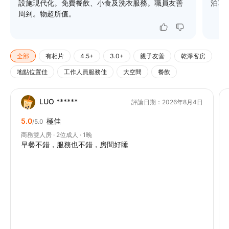
設施現代化。免費餐飲、小食及洗衣服務。職員友善
泊車
周到。物超所值。
全部
有相片
4.5+
3.0+
親子友善
乾淨客房
地點位置佳
工作人員服務佳
大空間
餐飲
LUO ******
評論日期：2026年8月4日
5.0
極佳
/5.0
商務雙人房 · 2位成人 · 1晚
早餐不錯，服務也不錯，房間好睡