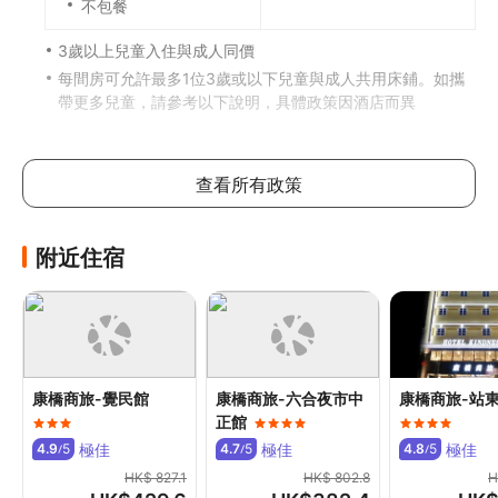
不包餐
3歲以上兒童入住與成人同價
每間房可允許最多1位3歲或以下兒童與成人共用床鋪。如攜
帶更多兒童，請參考以下說明，具體政策因酒店而異
加床政策
此酒店不可加床
查看所有政策
如有兒童同行或額外住客可能需支付額外費用，詳情請向酒
店查詢
附近住宿
寵物政策
不可攜帶寵物
其他費用
康橋商旅-覺民館
康橋商旅-六合夜市中
康橋商旅-站
.
正館
食物及飲品
極佳
極佳
極佳
4.9
5
4.7
5
4.8
5
/
/
/
HK$ 827.1
HK$ 802.8
H
入住康橋商旅 - 三多商圈館的旅客可到餐廳飽餐一頓，大快