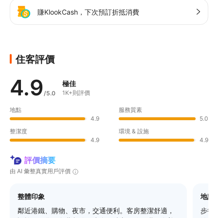
賺KlookCash，下次預訂折抵消費
住客評價
4.9
極佳
1K+則評價
/5.0
地點
服務質素
4.9
5.0
整潔度
環境 & 設施
4.9
4.9
評價摘要
由 AI 彙整真實用戶評價
整體印象
地點
鄰近港鐵、購物、夜市，交通便利。客房整潔舒適，
步行