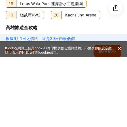
18
Lotus WakePark 蓮潭滑水主題樂園
19
棧貳庫KW2
20
Kaohsiung Arena
高雄旅遊全攻略
1
高雄酒店
2
高雄租車
根據9月1日之價格，這是30日內最低價
Klook在網頁上使用cookies為你提供更佳瀏覽體驗。不更改你的設定繼
3
高雄機場接送
4
高雄Spa
HK$ 560.5
查看空房
選擇房型
每晚
續，表示你同意我們的
cookie政策
。
5
高雄遊覽
6
高雄一日遊
7
高雄郵輪
台灣旅遊熱門城市
1
台北
2
高雄
3
桃園
4
台中
5
台南
6
新北市
7
南投
8
宜蘭
9
花蓮
10
屏東
11
新竹
12
嘉義市
13
苗栗