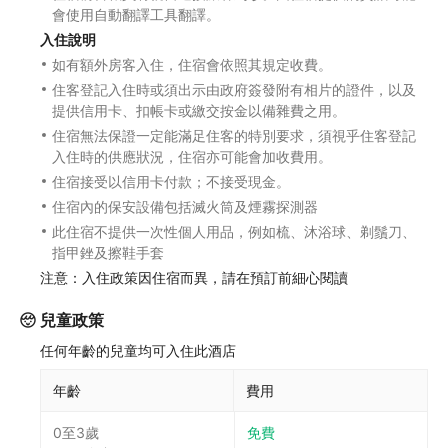
會使用自動翻譯工具翻譯。
入住說明
如有額外房客入住，住宿會依照其規定收費。
住客登記入住時或須出示由政府簽發附有相片的證件，以及
提供信用卡、扣帳卡或繳交按金以備雜費之用。
住宿無法保證一定能滿足住客的特別要求，須視乎住客登記
入住時的供應狀況，住宿亦可能會加收費用。
住宿接受以信用卡付款；不接受現金。
住宿內的保安設備包括滅火筒及煙霧探測器
此住宿不提供一次性個人用品，例如梳、沐浴球、剃鬚刀、
指甲銼及擦鞋手套
注意：入住政策因住宿而異，請在預訂前細心閱讀
兒童政策
任何年齡的兒童均可入住此酒店
年齡
費用
0至3歲
免費