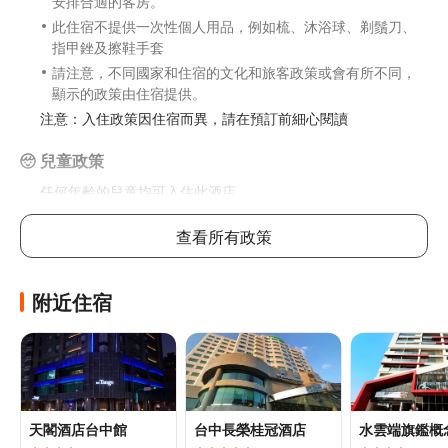
安排合適的客房。
此住宿不提供一次性個人用品，例如梳、沐浴球、剃鬚刀、
指甲銼及擦鞋手套
請注意，不同國家和住宿的文化和旅客政策或會有所不同，
顯示的政策由住宿提供。
注意：入住政策因住宿而異，請在預訂前細心閱讀
兒童政策
任何年齡的兒童均可入住此酒店
年齡
費用
查看所有政策
0至6歲
免費
包早餐
附近住宿
6歲以上兒童入住與成人同價
每間房可允許最多1位6歲或以下兒童與成人共用床鋪。如攜
帶更多兒童，請參考以下說明，具體政策因酒店而異
加床政策
天閣酒店台中館
台中長榮桂冠酒店
水雲端旗鑑概