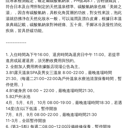
院專家檢測鑑定，確定屬碳酸氫鈉泉，PH值為8.1，含輕微鐵質，
符合日本及台灣所制定的天然溫泉標準。碳酸氫鈉泉也稱「美姬之
湯」，因含有碳酸氫鈉，具軟化角質層的功效，對女性來說，泡此
湯就彷彿浄在天然化妝水一般，可以滋潤及漂白皮膚，根據日本溫
泉典籍記載，碳酸氫鈉泉對神經痛、五十肩、手腳冰冷及慢性消化
疾病，皆具舒緩功能。

------------

1. 入住時間為下午16:00、退房時間為退房日中午 11:00。若提早
進房或延遲退房，須另酌收費用與預約。

2. 全館加人費用將依據飯店現場公告為主。

3.B1露天溫泉SPA及男女三溫泉 8:00-22:00，最晚進場時間
21:30。(每週二21:00~22:00為戶外溫泉水療池清潔保養時間，暫
停使用。)

4.B1健身房 08:00 ~ 22:00，最晚進場時間21:30。

5.B2戶外泳池

4月、5月、6月、10月 08:00-19:00，最晚進場時間18:30，若遇
14度(含)以下低溫，暫停開放

7月、8月、9月 08:00-22:00，最晚進場時間21:30

11-3月，全區暫停開放

6. (第3~5點) 每週二08:00~12:00設備維修保養，暫停開放
