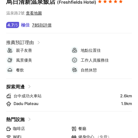
烏日清新温泉飯店
(Freshfields Hotel)
温泉路2號
查看地圖
極佳
785則評價
4.7
/
5
推薦預訂理由
親子友善
地點位置佳
風景優美
工作人員服務佳
餐飲
自然休憩
探索周邊
台中成功火車站
2.6km
Dadu Plateau
1.9km
熱門設施
咖啡店
餐廳
WiFi
健身中心
（免費）