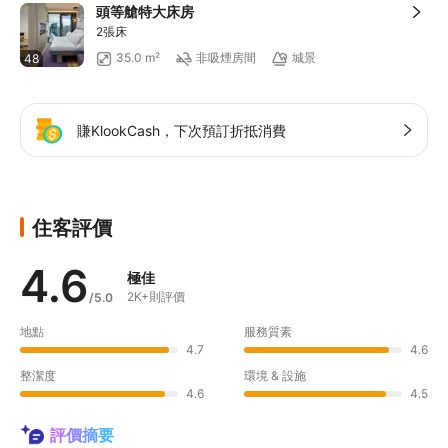
頭等艙特大床房
2張床
35.0 m²
非吸煙房間
城景
48
賺KlookCash，下次預訂折抵消費
住客評價
4.6
極佳
2K+則評價
/5.0
地點
服務質素
4.7
4.6
整潔度
環境 & 設施
4.6
4.5
評價摘要