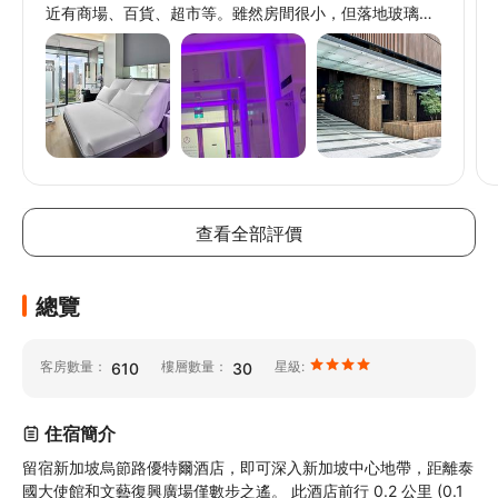
近有商場、百貨、超市等。雖然房間很小，但落地玻璃窗
讓房間感覺較大，採光也很好，床挺舒服的，房間有過濾
水可以喝。
// @ts-ignore
// @ts-ignore
// @ts-ignore
查看全部評價
總覽
客房數量：
樓層數量：
星級:
610
30
住宿簡介
留宿新加坡烏節路優特爾酒店，即可深入新加坡中心地帶，距離泰
國大使館和文藝復興廣場僅數步之遙。 此酒店前行 0.2 公里 (0.1 