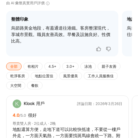
由 AI 彙整真實用戶評價
整體印象
地點
烏節路黃金地段，有蓋通道往港鐵。客房整潔現代，
烏節
享城市景觀。職員友善高效。早餐及設施良好。性價
往I
比高。
全部
有相片
4.5+
3.0+
泳池
親子友善
乾淨客房
地點位置佳
風景優美
工作人員服務佳
大空間
餐飲
Klook 用戶
評論日期：2026年3月26日
4.0
很好
/5.0
尊貴雙人房 · 2位成人 · 2晚
地點還算方便，走地下道可以比較快抵達，不要從一樓戶
外走，一方面天氣熱，一方面要找斑馬線會繞一下路。附