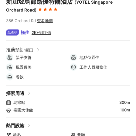
新加坡烏節路優特爾酒店
(YOTEL Singapore
Orchard Road)
366 Orchard Rd
查看地圖
極佳
2K+則評價
4.6
/
5
推薦預訂理由
親子友善
地點位置佳
風景優美
工作人員服務佳
餐飲
探索周邊
烏節站
300m
泰國大使館
100m
熱門設施
酒吧
餐廳