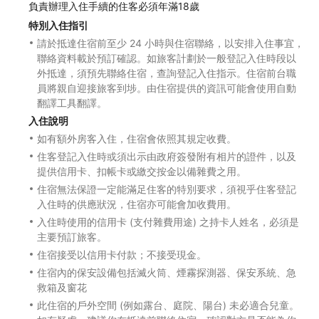
負責辦理入住手續的住客必須年滿18歲
特別入住指引
請於抵達住宿前至少 24 小時與住宿聯絡，以安排入住事宜，
聯絡資料載於預訂確認。如旅客計劃於一般登記入住時段以
外抵達，須預先聯絡住宿，查詢登記入住指示。住宿前台職
員將親自迎接旅客到埗。由住宿提供的資訊可能會使用自動
翻譯工具翻譯。
入住說明
如有額外房客入住，住宿會依照其規定收費。
住客登記入住時或須出示由政府簽發附有相片的證件，以及
提供信用卡、扣帳卡或繳交按金以備雜費之用。
住宿無法保證一定能滿足住客的特別要求，須視乎住客登記
入住時的供應狀況，住宿亦可能會加收費用。
入住時使用的信用卡 (支付雜費用途) 之持卡人姓名，必須是
主要預訂旅客。
住宿接受以信用卡付款；不接受現金。
住宿內的保安設備包括滅火筒、煙霧探測器、保安系統、急
救箱及窗花
此住宿的戶外空間 (例如露台、庭院、陽台) 未必適合兒童。