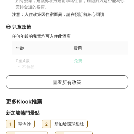
如有疑慮，建議你在抵達前聯絡住宿，確認對方是否能為你
安排合適的客房。
注意：入住政策因住宿而異，請在預訂前細心閱讀
兒童政策
任何年齡的兒童均可入住此酒店
年齡
費用
0至4歲
免費
不包餐
5歲以上兒童入住與成人同價
查看所有政策
每間房可允許最多1位5歲或以下兒童與成人共用床鋪。如攜
帶更多兒童，請參考以下說明，具體政策因酒店而異
更多Klook推薦
加床政策
新加坡熱門景點
此酒店不可加床
如有兒童同行或額外住客可能需支付額外費用，詳情請向酒
1
聖淘沙
2
新加坡環球影城
店查詢