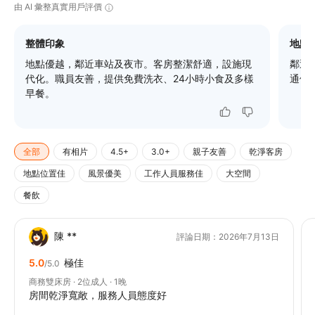
由 AI 彙整真實用戶評價
整體印象
地點
地點優越，鄰近車站及夜市。客房整潔舒適，設施現
鄰近
代化。職員友善，提供免費洗衣、24小時小食及多樣
通便
早餐。
全部
有相片
4.5+
3.0+
親子友善
乾淨客房
地點位置佳
風景優美
工作人員服務佳
大空間
餐飲
陳 **
評論日期：2026年7月13日
5.0
極佳
/5.0
商務雙床房 · 2位成人 · 1晚
房間乾淨寬敞，服務人員態度好