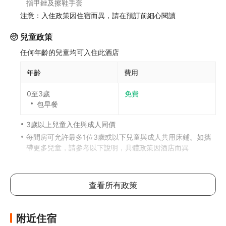
指甲銼及擦鞋手套
注意：入住政策因住宿而異，請在預訂前細心閱讀
兒童政策
任何年齡的兒童均可入住此酒店
年齡
費用
0至3歲
免費
包早餐
3歲以上兒童入住與成人同價
每間房可允許最多1位3歲或以下兒童與成人共用床鋪。如攜
帶更多兒童，請參考以下說明，具體政策因酒店而異
加床政策
此酒店不可加床
查看所有政策
如有兒童同行或額外住客可能需支付額外費用，詳情請向酒
店查詢
附近住宿