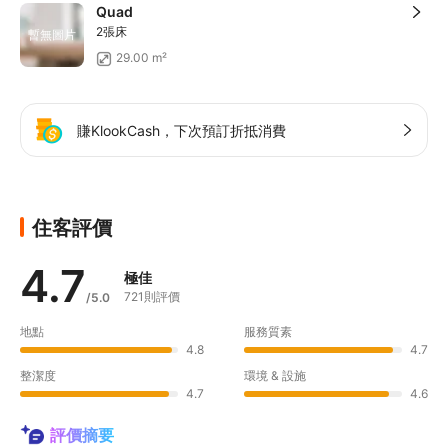
Quad
2張床
暫無圖片
29.00 m²
賺KlookCash，下次預訂折抵消費
住客評價
4.7
極佳
721則評價
/5.0
地點
服務質素
4.8
4.7
整潔度
環境 & 設施
4.7
4.6
評價摘要