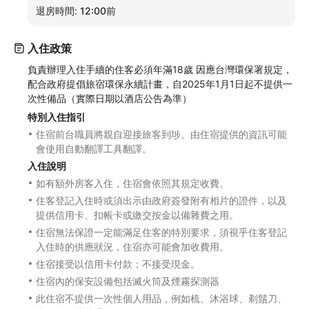
退房時間:
12:00前
入住政策
負責辦理入住手續的住客必須年滿18歲 因應台灣環保署規定，
配合政府提倡旅宿環保永續計畫，自2025年1月1日起不提供一
次性備品（實際日期以酒店公告為準）
特別入住指引
住宿前台職員將親自迎接旅客到埗。由住宿提供的資訊可能
會使用自動翻譯工具翻譯。
入住說明
如有額外房客入住，住宿會依照其規定收費。
住客登記入住時或須出示由政府簽發附有相片的證件，以及
提供信用卡、扣帳卡或繳交按金以備雜費之用。
住宿無法保證一定能滿足住客的特別要求，須視乎住客登記
入住時的供應狀況，住宿亦可能會加收費用。
住宿接受以信用卡付款；不接受現金。
住宿內的保安設備包括滅火筒及煙霧探測器
此住宿不提供一次性個人用品，例如梳、沐浴球、剃鬚刀、