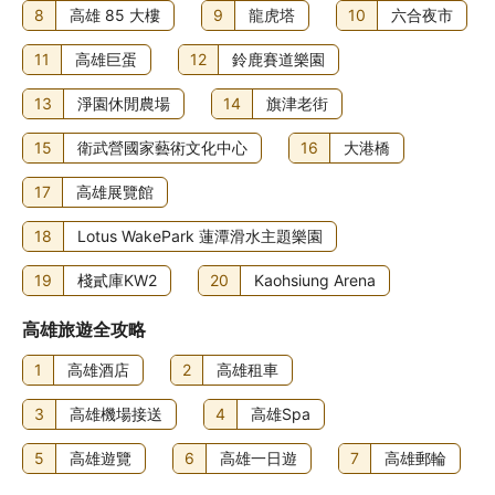
8
高雄 85 大樓
9
龍虎塔
10
六合夜市
11
高雄巨蛋
12
鈴鹿賽道樂園
13
淨園休閒農場
14
旗津老街
15
衛武營國家藝術文化中心
16
大港橋
17
高雄展覽館
18
Lotus WakePark 蓮潭滑水主題樂園
19
棧貳庫KW2
20
Kaohsiung Arena
高雄旅遊全攻略
1
高雄酒店
2
高雄租車
3
高雄機場接送
4
高雄Spa
5
高雄遊覽
6
高雄一日遊
7
高雄郵輪