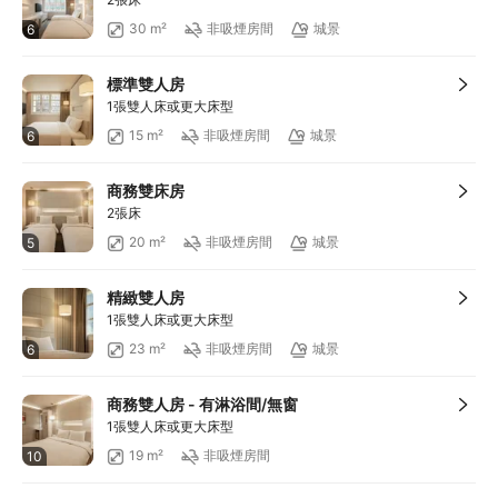
滿HKD1,800享減HKD200
30 m²
非吸煙房間
城景
6
標準雙人房
1張雙人床或更大床型
15 m²
非吸煙房間
城景
6
商務雙床房
2張床
20 m²
非吸煙房間
城景
5
精緻雙人房
1張雙人床或更大床型
23 m²
非吸煙房間
城景
6
商務雙人房 - 有淋浴間/無窗
1張雙人床或更大床型
19 m²
非吸煙房間
10