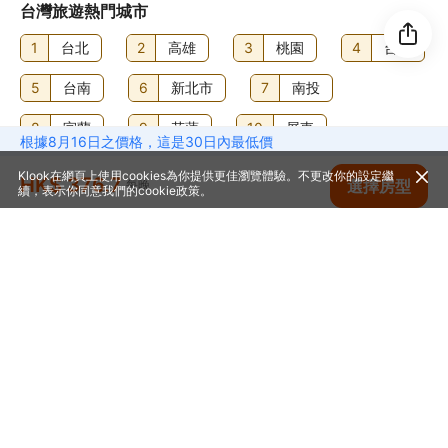
台灣旅遊熱門城市
1
台北
2
高雄
3
桃園
4
台中
5
台南
6
新北市
7
南投
8
宜蘭
9
花蓮
10
屏東
根據8月16日之價格，這是30日內最低價
11
新竹
12
嘉義市
13
苗栗
Klook在網頁上使用cookies為你提供更佳瀏覽體驗。不更改你的設定繼
HK$ 376.7
查看空房
選擇房型
每晚
續，表示你同意我們的
cookie政策
。
14
台東
15
澎湖
16
新竹
17
金門
18
基隆
首頁
台灣
高雄
高雄酒店
康橋商旅 - 中山八德館