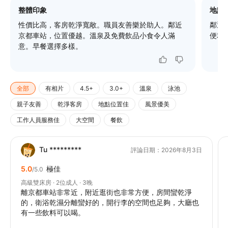
整體印象
地點
性價比高，客房乾淨寬敞。職員友善樂於助人。鄰近
鄰近京
京都車站，位置優越。溫泉及免費飲品小食令人滿
便利
意。早餐選擇多樣。
全部
有相片
4.5+
3.0+
溫泉
泳池
親子友善
乾淨客房
地點位置佳
風景優美
工作人員服務佳
大空間
餐飲
Tu *********
評論日期：2026年8月3日
5.0
極佳
/5.0
高級雙床房 · 2位成人 · 3晚
離京都車站非常近，附近逛街也非常方便，房間蠻乾淨
的，衛浴乾濕分離蠻好的，開行李的空間也足夠，大廳也
有一些飲料可以喝。