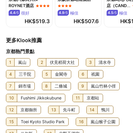
自助早餐費用：成人 JPY3800，小童 JPY1900 (大約金額)
ROYNET酒店
店（CAND
...
嬰兒床：每晚 JPY1650.0
很好
極佳
極佳
4.4
5
4.9
5
4.5
5
/
/
/
摺床：每晚 JPY3630
HK$
519.3
HK$
507.6
HK$
住宿可能尚有其他額外收費。上述收費及按金不包括稅項，
金額亦可能會有所變動。
更多Klook推薦
食物及飲品
住宿每日 07:00 至 10:00 供應自助早餐，費用另計。
京都熱門景點
1
嵐山
2
伏見稻荷大社
3
清水寺
4
三千院
5
金閣寺
6
祇園
7
錦市場
8
二條城
9
嵐山竹林小徑
10
Fushimi Jikkokubune
11
京都站
12
京都御所
13
先斗町
14
鴨川
15
Toei Kyoto Studio Park
16
嵐山猴子公園