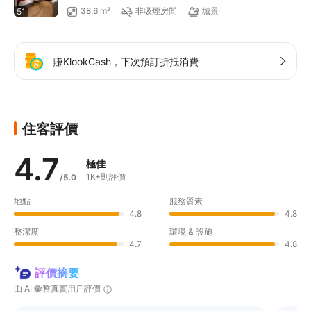
38.6 m²
非吸煙房間
城景
51
賺KlookCash，下次預訂折抵消費
住客評價
4.7
極佳
1K+則評價
/5.0
地點
服務質素
4.8
4.8
整潔度
環境 & 設施
4.7
4.8
評價摘要
由 AI 彙整真實用戶評價