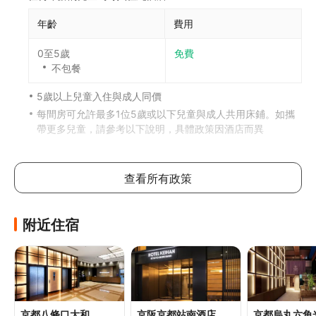
年齡
費用
0至5歲
免費
不包餐
5歲以上兒童入住與成人同價
每間房可允許最多1位5歲或以下兒童與成人共用床鋪。如攜
帶更多兒童，請參考以下說明，具體政策因酒店而異
加床政策
查看所有政策
此酒店不可加床
如有兒童同行或額外住客可能需支付額外費用，詳情請向酒
店查詢
附近住宿
寵物政策
不可攜帶寵物
其他費用
京都八條口大和
京阪京都站南酒店
京都烏丸六角