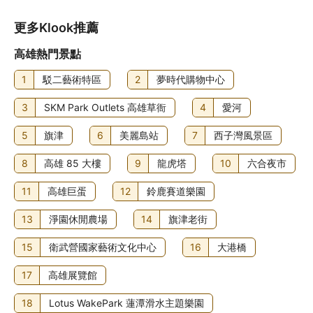
更多Klook推薦
高雄熱門景點
1
駁二藝術特區
2
夢時代購物中心
3
SKM Park Outlets 高雄草衙
4
愛河
5
旗津
6
美麗島站
7
西子灣風景區
8
高雄 85 大樓
9
龍虎塔
10
六合夜市
11
高雄巨蛋
12
鈴鹿賽道樂園
13
淨園休閒農場
14
旗津老街
15
衛武營國家藝術文化中心
16
大港橋
17
高雄展覽館
18
Lotus WakePark 蓮潭滑水主題樂園