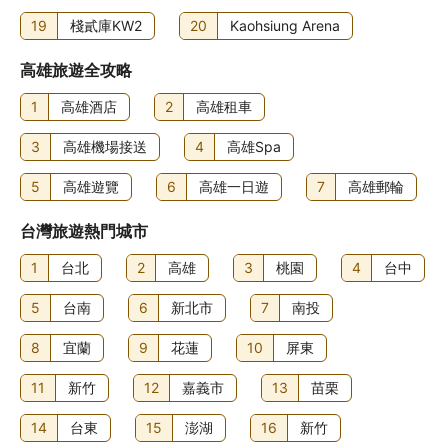
19
棧貳庫KW2
20
Kaohsiung Arena
高雄旅遊全攻略
1
高雄酒店
2
高雄租車
3
高雄機場接送
4
高雄Spa
5
高雄遊覽
6
高雄一日遊
7
高雄郵輪
台灣旅遊熱門城市
1
台北
2
高雄
3
桃園
4
台中
5
台南
6
新北市
7
南投
8
宜蘭
9
花蓮
10
屏東
11
新竹
12
嘉義市
13
苗栗
14
台東
15
澎湖
16
新竹