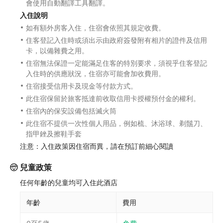
會使用自動翻譯工具翻譯。
入住說明
如有額外房客入住，住宿會依照其規定收費。
住客登記入住時或須出示由政府簽發附有相片的證件及信用
卡，以備雜費之用。
住宿無法保證一定能滿足住客的特別要求，須視乎住客登記
入住時的供應狀況，住宿亦可能會加收費用。
住宿接受信用卡及現金等付款方式。
此住宿保留於旅客抵達前收取信用卡授權預付金的權利。
住宿內的保安設備包括滅火筒
此住宿不提供一次性個人用品，例如梳、沐浴球、剃鬚刀、
指甲銼及擦鞋手套
注意：入住政策因住宿而異，請在預訂前細心閱讀
兒童政策
任何年齡的兒童均可入住此酒店
年齡
費用