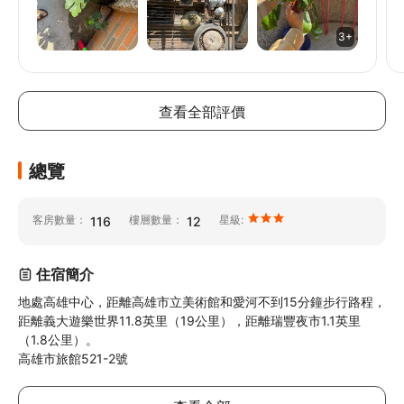
3+
// @ts-ignore
// @ts-ignore
// @ts-ignore
查看全部評價
總覽
客房數量：
樓層數量：
星級:
116
12
住宿簡介
地處高雄中心，距離高雄市立美術館和愛河不到15分鐘步行路程，
距離義大遊樂世界11.8英里（19公里），距離瑞豐夜市1.1英里
（1.8公里）。

高雄市旅館521-2號