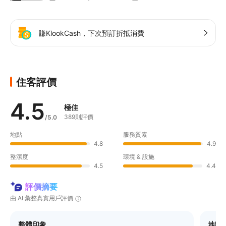
賺KlookCash，下次預訂折抵消費
住客評價
4.5
極佳
389則評價
/5.0
地點
服務質素
4.8
4.9
整潔度
環境 & 設施
4.5
4.4
評價摘要
由 AI 彙整真實用戶評價
整體印象
地點