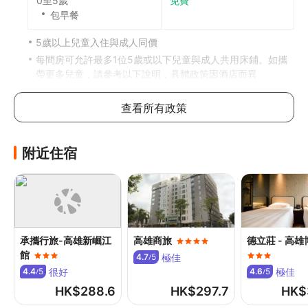
0至5歲
免費
包早餐
5歲以上兒童入住與成人同價
每間房可允許最多1位5歲或以下兒童與成人共用床鋪。如攜
帶更多兒童，請參考以下說明，具體政策因酒店而異
加床政策
查看所有政策
此酒店不可加床
如有兒童同行或額外住客可能需支付額外費用，詳情請向酒
附近住宿
店查詢
寵物政策
不可攜帶寵物
承攜行旅-高雄新崛江
高雄商旅
德立莊 - 高
館
極佳
4.7
5
/
很好
極佳
4.4
5
4.6
5
/
/
HK$
288.6
HK$
297.7
HK$