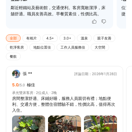
鄰近輕鐵站及藝術館，交通便利。客房寬敞潔淨，床
位置
舖舒適。職員友善高效。早餐質素佳，性價比高。
捷，
全部
有相片
4.5+
3.0+
溫泉
親子友善
乾淨客房
地點位置佳
工作人員服務佳
大空間
餐飲
張 **
評論日期：2026年1月28日
5.0
極佳
/5.0
承光雙床客房 · 2位成人 · 2晚
房間整潔舒適、床鋪好睡，服務人員親切有禮；地點便
利、交通方便，整體住宿體驗不錯，性價比高，值得再次
入住。