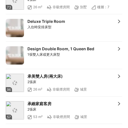
滿HKD1,800享減HKD200
26 m²
非吸煙房間
別墅
樓層：7
73
Deluxe Triple Room
入住時安排床型
暫無圖片
Design Double Room, 1 Queen Bed
1張雙人床或更大床型
暫無圖片
承美雙人房(兩大床)
2張床
26 m²
非吸煙房間
城景
96
承緻家庭客房
2張床
53 m²
非吸煙房間
城景
57