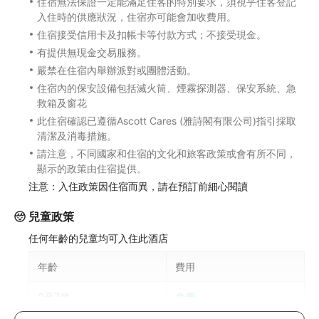
住宿無法保證一定能滿足住客的特別要求，須視乎住客登記
入住時的供應狀況，住宿亦可能會加收費用。
住宿接受信用卡及扣帳卡等付款方式；不接受現金。
有提供無現金交易服務。
嚴禁在住宿內舉辦派對或團體活動。
住宿內的保安設備包括滅火筒、煙霧探測器、保安系統、急
救箱及窗花
此住宿確認已遵循Ascott Cares (雅詩閣有限公司)指引採取
清潔及消毒措施。
請注意，不同國家和住宿的文化和旅客政策或會有所不同，
顯示的政策由住宿提供。
注意：入住政策因住宿而異，請在預訂前細心閱讀
兒童政策
任何年齡的兒童均可入住此酒店
年齡
費用
0至7歲
免費
不包餐