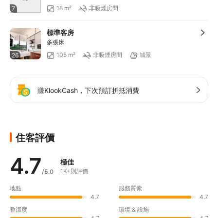
18 m²
非吸煙房間
7
標準客房
多張床
105 m²
非吸煙房間
城景
26
賺KlookCash，下次預訂折抵消費
住客評價
4.7
極佳
1K+則評價
/5.0
地點
服務質素
4.7
4.7
整潔度
環境 & 設施