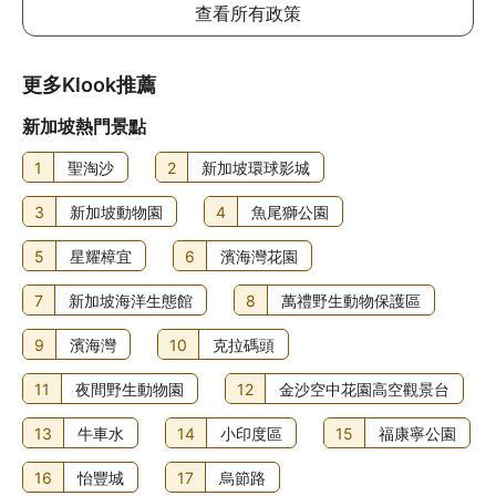
查看所有政策
7歲以上兒童入住與成人同價
每間房可允許最多1位7歲或以下兒童與成人共用床鋪。如攜
更多Klook推薦
帶更多兒童，請參考以下說明，具體政策因酒店而異
新加坡熱門景點
加床政策
此酒店不可加床
1
聖淘沙
2
新加坡環球影城
如有兒童同行或額外住客可能需支付額外費用，詳情請向酒
3
新加坡動物園
4
魚尾獅公園
店查詢
5
星耀樟宜
6
濱海灣花園
其他費用
有蓋停車場自助泊車：每晚 SGD13.19
7
新加坡海洋生態館
8
萬禮野生動物保護區
提早入住需額外付費 (視乎供應情況而定)
9
濱海灣
10
克拉碼頭
延遲退房需額外付費 (視乎供應情況而定)
住客使用清潔服務須額外付費，費用按單位大小計算
11
夜間野生動物園
12
金沙空中花園高空觀景台
住宿可能尚有其他額外收費。上述收費及按金不包括稅項，
金額亦可能會有所變動。
13
牛車水
14
小印度區
15
福康寧公園
16
怡豐城
17
烏節路
食物及飲品