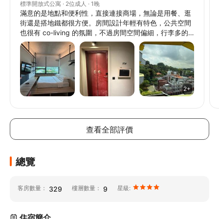
標準開放式公寓 · 2位成人 · 1晚
滿意的是地點和便利性，直接連接商場，無論是用餐、逛
街還是搭地鐵都很方便。房間設計年輕有特色，公共空間
也很有 co-living 的氛圍，不過房間空間偏細，行李多的
話就有啲麻煩，要放床下底。房間內冇牙膏牙刷拖鞋，出
發前記得要問吓前台會否提供或自備。
2+
// @ts-ignore
// @ts-ignore
// @ts-ignore
查看全部評價
總覽
客房數量：
樓層數量：
星級:
329
9
住宿簡介