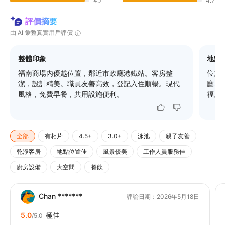
4.7
4.7
評價摘要
由 AI 彙整真實用戶評價
整體印象
地點
福南商場內優越位置，鄰近市政廳港鐵站。客房整
位於
潔，設計精美。職員友善高效，登記入住順暢。現代
廳、
風格，免費早餐，共用設施便利。
福康
全部
有相片
4.5+
3.0+
泳池
親子友善
乾淨客房
地點位置佳
風景優美
工作人員服務佳
廚房設備
大空間
餐飲
Chan *******
評論日期：2026年5月18日
5.0
極佳
/5.0