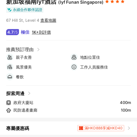
新加坡福南lyf酒店
(lyf Funan Singapore)
永續合作夥伴認證
67 Hill St, Level 4
查看地圖
極佳
1K+則評價
4.7
/
5
推薦預訂理由
親子友善
地點位置佳
風景優美
工作人員服務佳
餐飲
探索周邊
政府大廈站
400m
民防遺產畫廊
100m
專屬優惠碼
滿HKD888享減HKD40
滿HKD1,961.2享5
折扣