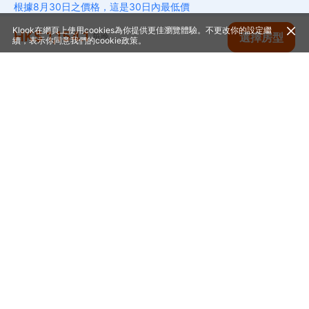
根據8月30日之價格，這是30日內最低價
17
新加坡遊船河
Klook在網頁上使用cookies為你提供更佳瀏覽體驗。不更改你的設定繼
HK$ 1,154.1
查看空房
選擇房型
每晚
新加坡旅遊熱門城市
續，表示你同意我們的
cookie政策
。
1
新加坡
首頁
新加坡
新加坡
新加坡酒店
新加坡福南lyf酒店
幫助中心
© 2014-2026
Klook. All Rights Reserved. 旅行代理商牌照: 354005