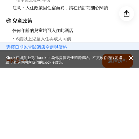
注意：入住政策因住宿而異，請在預訂前細心閱讀
兒童政策
任何年齡的兒童均可入住此酒店
6歲以上兒童入住與成人同價
選擇日期以查閱酒店空房與價格
加床政策
Klook在網頁上使用cookies為你提供更佳瀏覽體驗。不更改你的設定繼
HK$ --
查看空房
選擇房型
每晚
續，表示你同意我們的
cookie政策
。
年齡
費用
0至2歲
加床:
收費
其他費用
查看所有政策
自助式早餐費用：成人 TWD450，小童 TWD250 (大約金
額)
附近住宿
提早入住需額外付費 (視乎供應情況而定)
延遲退房需額外付費 (視乎供應情況而定)
住宿可能尚有其他額外收費。上述收費及按金不包括稅項，