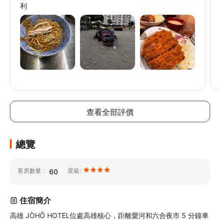
利
// @ts-ignore
// @ts-ignore
// @ts-ignore
查看全部評價
總覽
客房數量：
星級:
60
住宿簡介
高雄 JÒHŌ HOTEL位處高雄核心，距離愛河和六合夜市 5 分鐘車