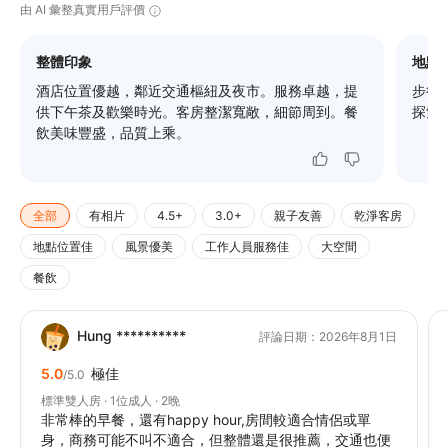
由 AI 彙整真實用戶評價
整體印象
地點
酒店位置優越，鄰近交通樞紐及夜市。服務卓越，提
步行
供下午茶及歡樂時光。客房整潔寬敞，細節周到。餐
探索
飲美味豐盛，品質上乘。
全部
有相片
4.5+
3.0+
親子友善
乾淨客房
地點位置佳
風景優美
工作人員服務佳
大空間
餐飲
Hung **********
評論日期：2026年8月1日
5.0
極佳
/5.0
標準雙人房 · 1位成人 · 2晚
非常棒的早餐，還有happy hour,房間較適合情侶或單
身，商務可能不叫不適合，但整體還是很推薦，交通也便