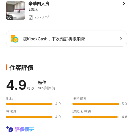
豪華四人房
2張床
25.78 m²
50
賺KlookCash，下次預訂折抵消費
住客評價
4.9
極佳
969則評價
/5.0
地點
服務質素
4.9
5.0
整潔度
環境 & 設施
4.9
4.8
評價摘要