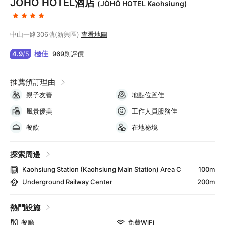
JÒHŌ HOTEL酒店
(JÒHŌ HOTEL Kaohsiung)
中山一路306號(新興區)
查看地圖
極佳
969則評價
4.9
/
5
推薦預訂理由
親子友善
地點位置佳
風景優美
工作人員服務佳
餐飲
在地祕境
探索周邊
Kaohsiung Station (Kaohsiung Main Station) Area C
100m
Underground Railway Center
200m
熱門設施
餐廳
免費WiFi