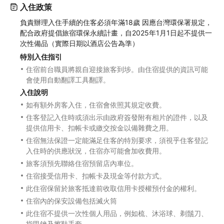
入住政策
負責辦理入住手續的住客必須年滿18歲 因應台灣環保署規定，
配合政府提倡旅宿環保永續計畫，自2025年1月1日起不提供一
次性備品（實際日期以酒店公告為準）
特別入住指引
住宿前台職員將親自迎接旅客到埗。由住宿提供的資訊可能
會使用自動翻譯工具翻譯。
入住說明
如有額外房客入住，住宿會依照其規定收費。
住客登記入住時或須出示由政府簽發附有相片的證件，以及
提供信用卡、扣帳卡或繳交按金以備雜費之用。
住宿無法保證一定能滿足住客的特別要求，須視乎住客登記
入住時的供應狀況，住宿亦可能會加收費用。
旅客須預先聯絡住宿預留店內車位。
住宿接受信用卡、扣帳卡及現金等付款方式。
此住宿保留於旅客抵達前收取信用卡授權預付金的權利。
住宿內的保安設備包括滅火筒
此住宿不提供一次性個人用品，例如梳、沐浴球、剃鬚刀、
指甲銼及擦鞋手套