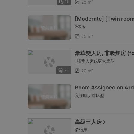
18
25 m²
[Moderate] [Twin roo
2張床
暫無圖片
25 m²
豪華雙人房, 非吸煙房 (for 
1張雙人床或更大床型
20
20 m²
Room Assigned on Arri
入住時安排床型
暫無圖片
高級三人房
多張床