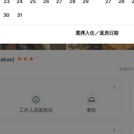
23
24
25
26
27
28
29
27
28
30
31
選擇入住／退房日期
Sakae)
根據8月
工作人員服務佳
餐飲