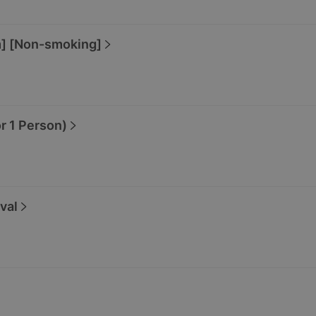
m] [Non-smoking]
1 Person)
val