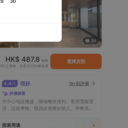
29
30
30
HK$ 487.8
每晚
選擇房型
18日之價格，這是30日內最低價
4.4
/
5
很好
1K+則評價
評價摘要
市中心地段優越，購物餐飲便利。客房寬敞潔
淨，設按摩椅。職員友善樂於助人。早餐美
味，提供地道美食。免費咖啡及餐酒。
探索周邊