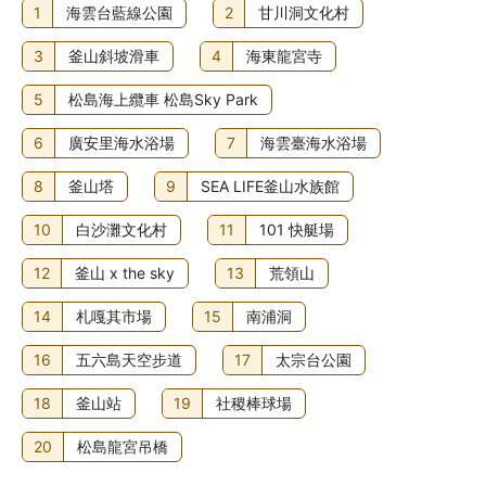
1
海雲台藍線公園
2
甘川洞文化村
3
釜山斜坡滑車
4
海東龍宮寺
5
松島海上纜車 松島Sky Park
6
廣安里海水浴場
7
海雲臺海水浴場
8
釜山塔
9
SEA LIFE釜山水族館
10
白沙灘文化村
11
101 快艇場
12
釜山 x the sky
13
荒領山
14
札嘎其市場
15
南浦洞
16
五六島天空步道
17
太宗台公園
18
釜山站
19
社稷棒球場
20
松島龍宮吊橋