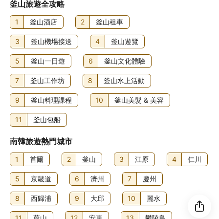
釜山旅遊全攻略
1
釜山酒店
2
釜山租車
3
釜山機場接送
4
釜山遊覽
5
釜山一日遊
6
釜山文化體驗
7
釜山工作坊
8
釜山水上活動
9
釜山料理課程
10
釜山美髮 & 美容
11
釜山包船
南韓旅遊熱門城市
1
首爾
2
釜山
3
江原
4
仁川
5
京畿道
6
濟州
7
慶州
8
西歸浦
9
大邱
10
麗水
11
蔚山
12
安東
13
鬱陵島