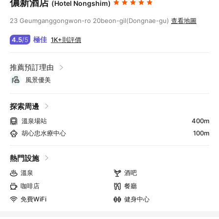
儂新酒店
(Hotel Nongshim)
23 Geumganggongwon-ro 20beon-gil(Dongnae-gu)
查看地圖
極佳
1K+則評價
4.5
/
5
推薦預訂理由
風景優美
探索周邊
溫泉場站
400m
胡心忠水療中心
100m
熱門設施
溫泉
酒吧
咖啡店
餐廳
免費WiFi
健身中心