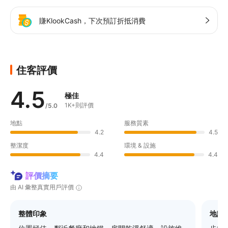
賺KlookCash，下次預訂折抵消費
住客評價
4.5
極佳
1K+則評價
/5.0
地點
服務質素
4.2
4.5
整潔度
環境 & 設施
4.4
4.4
評價摘要
由 AI 彙整真實用戶評價
整體印象
地點