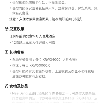
住宿接受以信用卡付款；不接受現金。
住宿內的保安設備包括滅火筒、煙霧探測器、保安系統、急
救箱及窗花
注意：入住政策因住宿而異，請在預訂前細心閱讀
兒童政策
任何年齡的兒童均可入住此酒店
12歲以上兒童入住與成人同價
其他費用
自助早餐費用：每位 KRW34000 (大約金額)
摺床：每日 KRW50000.0
住宿可能尚有其他額外收費。上述收費及按金不包括稅項，
金額亦可能會有所變動。
食物及飲品
Nae Dang 正是此酒店的 3 間餐廳之一，可讓你大快朵頤。
想留在房中的話，你亦可善用客房送餐服務 (部分時段)。店
內的咖啡店/咖啡室亦有小食供應。想放鬆一下？那就要到店