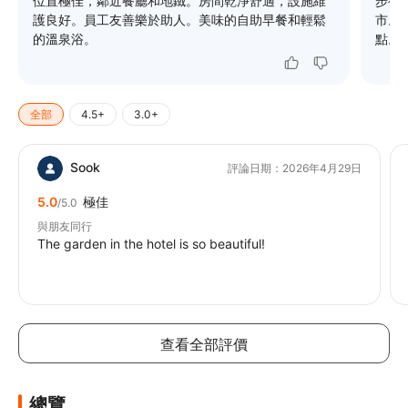
位置極佳，鄰近餐廳和地鐵。房間乾淨舒適，設施維
步行
護良好。員工友善樂於助人。美味的自助早餐和輕鬆
市。
的溫泉浴。
點。
全部
4.5+
3.0+
Sook
評論日期：2026年4月29日
5.0
極佳
/5.0
與朋友同行
The garden in the hotel is so beautiful!
查看全部評價
總覽