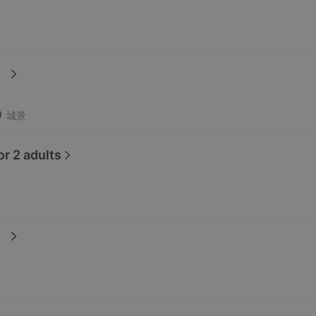
）
城景
or 2 adults
）