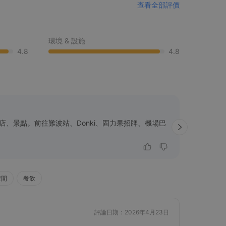
查看全部評價
環境 & 設施
4.8
4.8
服務質素
、景點。前往難波站、Donki、固力果招牌、機場巴
職員樂於
站。登記
空間
餐飲
K
評論日期：2026年4月23日