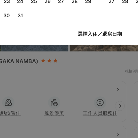
23
24
25
26
27
28
29
27
28
30
31
選擇入住／退房日期
OSAKA NAMBA)
根據9
地點位置佳
風景優美
工作人員服務佳