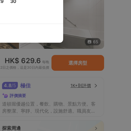
29
30
65
HK$ 629.6
每晚
選擇房型
月2日之價格，這是30日內最低價
4.8
/
5
極佳
1K+則評價
評價摘要
道頓堀優越位置，餐飲、購物、景點方便。客
餐飲
房整潔、寧靜、現代化，設施舒適。職員友
善、多語，服務高效。性價比高。
探索周邊