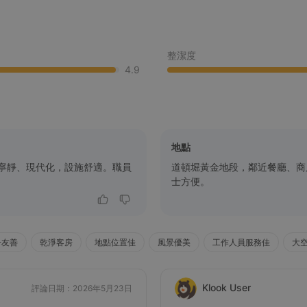
整潔度
4.9
地點
寧靜、現代化，設施舒適。職員
道頓堀黃金地段，鄰近餐廳、商店
士方便。
子友善
乾淨客房
地點位置佳
風景優美
工作人員服務佳
大
Klook User
評論日期：2026年5月23日