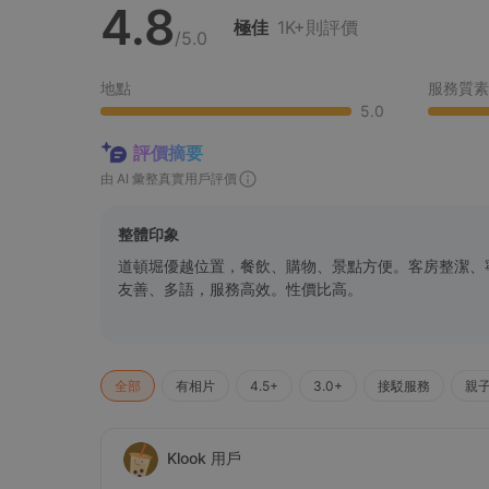
4.8
極佳
1K+則評價
/5.0
地點
服務質素
5.0
評價摘要
由 AI 彙整真實用戶評價
整體印象
道頓堀優越位置，餐飲、購物、景點方便。客房整潔、
友善、多語，服務高效。性價比高。
全部
有相片
4.5+
3.0+
接駁服務
親
Klook 用戶