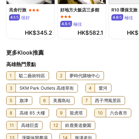
兆舍行旅
好地方大飯店三多館
R10 環保文旅
很好
極佳
4.1
5
4.6
5
/
/
極佳
4.5
5
/
HK$
345.2
HK$
582.1
HK$
更多Klook推薦
高雄熱門景點
1
駁二藝術特區
2
夢時代購物中心
3
SKM Park Outlets 高雄草衙
4
愛河
5
旗津
6
美麗島站
7
西子灣風景區
8
高雄 85 大樓
9
龍虎塔
10
六合夜市
11
高雄巨蛋
12
鈴鹿賽道樂園
13
淨園休閒農場
14
旗津老街