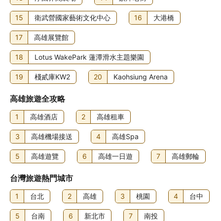
15
衛武營國家藝術文化中心
16
大港橋
17
高雄展覽館
18
Lotus WakePark 蓮潭滑水主題樂園
19
棧貳庫KW2
20
Kaohsiung Arena
高雄旅遊全攻略
1
高雄酒店
2
高雄租車
3
高雄機場接送
4
高雄Spa
5
高雄遊覽
6
高雄一日遊
7
高雄郵輪
台灣旅遊熱門城市
1
台北
2
高雄
3
桃園
4
台中
5
台南
6
新北市
7
南投