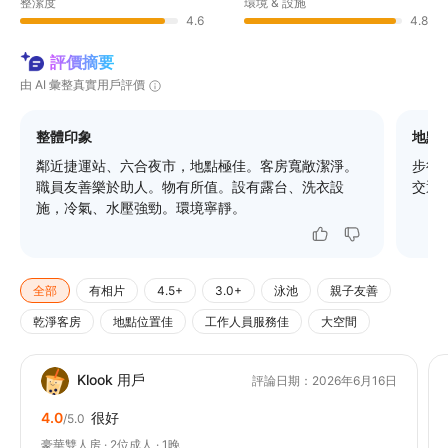
整潔度
環境 & 設施
4.6
4.8
評價摘要
由 AI 彙整真實用戶評價
整體印象
地點
鄰近捷運站、六合夜市，地點極佳。客房寬敞潔淨。
步行
職員友善樂於助人。物有所值。設有露台、洗衣設
交通
施，冷氣、水壓強勁。環境寧靜。
全部
有相片
4.5+
3.0+
泳池
親子友善
乾淨客房
地點位置佳
工作人員服務佳
大空間
Klook 用戶
評論日期：2026年6月16日
4.0
很好
/5.0
豪華雙人房 · 2位成人 · 1晚