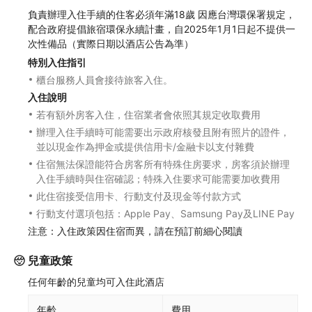
負責辦理入住手續的住客必須年滿18歲 因應台灣環保署規定，
配合政府提倡旅宿環保永續計畫，自2025年1月1日起不提供一
次性備品（實際日期以酒店公告為準）
特別入住指引
櫃台服務人員會接待旅客入住。
入住說明
若有額外房客入住，住宿業者會依照其規定收取費用
辦理入住手續時可能需要出示政府核發且附有照片的證件，
並以現金作為押金或提供信用卡/金融卡以支付雜費
住宿無法保證能符合房客所有特殊住房要求，房客須於辦理
入住手續時與住宿確認；特殊入住要求可能需要加收費用
此住宿接受信用卡、行動支付及現金等付款方式
行動支付選項包括：Apple Pay、Samsung Pay及LINE Pay
注意：入住政策因住宿而異，請在預訂前細心閱讀
兒童政策
任何年齡的兒童均可入住此酒店
年齡
費用