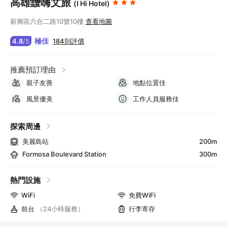
高雄靉嗨文旅
(I Hi Hotel)
新興區六合二路10號10樓
查看地圖
極佳
184則評價
4.8
/
5
推薦預訂理由
親子友善
地點位置佳
風景優美
工作人員服務佳
探索周邊
美麗島站
200m
Formosa Boulevard Station
300m
熱門設施
WiFi
免費WiFi
前台
（24小時服務）
行李寄存