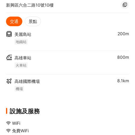
新興區六合二路10號10樓
交通
景點
200m
美麗島站
地鐵站
800m
高雄車站
火車站
8.1km
高雄國際機場
機場
設施及服務
WiFi
免費WiFi