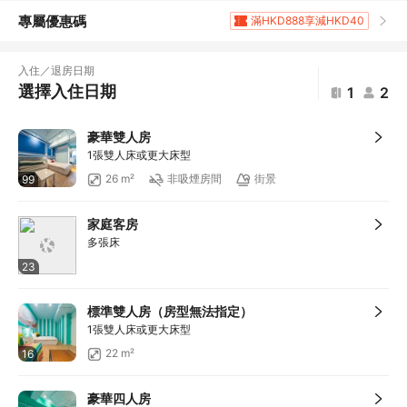
專屬優惠碼
滿HKD888享減HKD40
滿HKD1,961.2享5
折扣
滿HKD400享減HKD20
入住／退房日期
滿HKD800享減HKD50
選擇入住日期
1
2
滿HKD600享減HKD40
滿HKD500享減HKD50
豪華雙人房
滿HKD100享減HKD10
1張雙人床或更大床型
滿HKD1,800享減HKD200
26 m²
非吸煙房間
街景
99
滿HKD800享12
折扣
滿HKD1,400享減HKD168
家庭客房
滿HKD600享減HKD88
多張床
23
標準雙人房（房型無法指定）
1張雙人床或更大床型
22 m²
16
豪華四人房