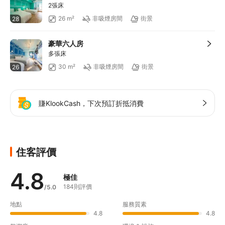
2張床
26 m²
非吸煙房間
街景
28
豪華六人房
多張床
30 m²
非吸煙房間
街景
26
賺KlookCash，下次預訂折抵消費
住客評價
4.8
極佳
184則評價
/5.0
地點
服務質素
4.8
4.8