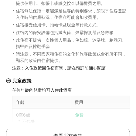
提供信用卡、扣帳卡或繳交按金以備雜費之用。
住宿無法保證一定能滿足住客的特別要求，須視乎住客登記
入住時的供應狀況，住宿亦可能會加收費用。
住宿接受信用卡、扣帳卡及現金等付款方式。
住宿內的保安設備包括滅火筒、煙霧探測器及急救箱
此住宿不提供一次性個人用品，例如梳、沐浴球、剃鬚刀、
指甲銼及擦鞋手套
請注意，不同國家和住宿的文化和旅客政策或會有所不同，
顯示的政策由住宿提供。
注意：入住政策因住宿而異，請在預訂前細心閱讀
兒童政策
任何年齡的兒童均可入住此酒店
年齡
費用
0至6歲
免費
不包餐
6歲以上兒童入住與成人同價
查看所有政策