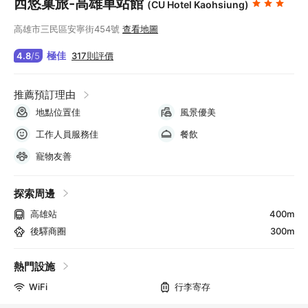
西悠巢旅-高雄車站館
(CU Hotel Kaohsiung)
高雄市三民區安寧街454號
查看地圖
極佳
317則評價
4.8
/
5
推薦預訂理由
地點位置佳
風景優美
工作人員服務佳
餐飲
寵物友善
探索周邊
高雄站
400m
後驛商圈
300m
熱門設施
WiFi
行李寄存