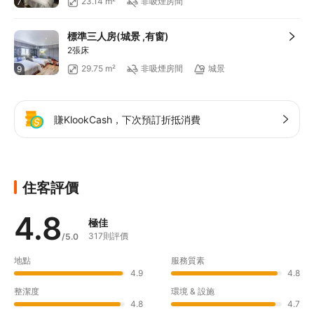
23.14 m²
非吸煙房間
7
滿HKD800享12
折扣
滿HKD1,400享減HKD168
標準三人房(城景 ,有窗)
滿HKD600享減HKD88
2張床
29.75 m²
非吸煙房間
城景
9
賺KlookCash，下次預訂折抵消費
住客評價
4.8
極佳
317則評價
/5.0
地點
服務質素
4.9
4.8
整潔度
環境 & 設施
4.8
4.7