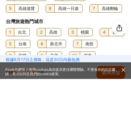
5
高雄遊覽
6
高雄一日遊
7
高雄郵輪
台灣旅遊熱門城市
1
台北
2
高雄
3
桃園
4
台中
5
台南
6
新北市
7
南投
8
宜蘭
9
花蓮
10
屏東
根據8月17日之價格，這是30日內最低價
11
新竹
12
嘉義市
13
苗栗
Klook在網頁上使用cookies為你提供更佳瀏覽體驗。不更改你的設定繼
HK$ 270.9
查看空房
選擇房型
每晚
續，表示你同意我們的
cookie政策
。
14
台東
15
澎湖
16
新竹
17
金門
18
基隆
首頁
台灣
高雄
高雄酒店
西悠巢旅-高雄車站館