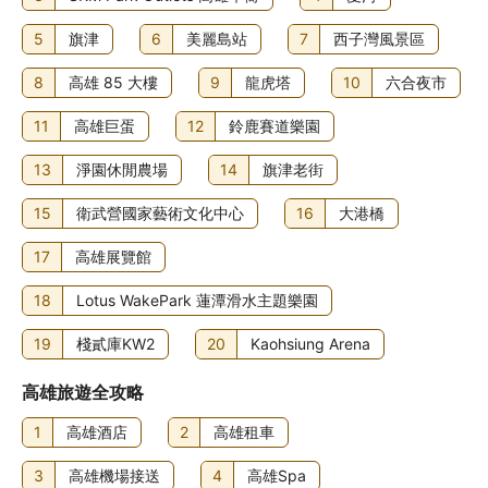
5
旗津
6
美麗島站
7
西子灣風景區
8
高雄 85 大樓
9
龍虎塔
10
六合夜市
11
高雄巨蛋
12
鈴鹿賽道樂園
13
淨園休閒農場
14
旗津老街
15
衛武營國家藝術文化中心
16
大港橋
17
高雄展覽館
18
Lotus WakePark 蓮潭滑水主題樂園
19
棧貳庫KW2
20
Kaohsiung Arena
高雄旅遊全攻略
1
高雄酒店
2
高雄租車
3
高雄機場接送
4
高雄Spa