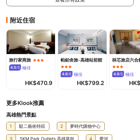
每間房可允許最多1位6歲或以下兒童與成人共用床鋪。如攜
帶更多兒童，請參考以下說明，具體政策因酒店而異
附近住宿
加床政策
此酒店不可加床
如有兒童同行或額外住客可能需支付額外費用，詳情請向酒
店查詢
旅行家商旅
帕鉑舍旅-高雄站前館
秝芯旅店六合
寵物政策
極佳
4.5
5
/
可攜帶寵物
極佳
極佳
4.6
5
4.9
5
/
/
HK$
470.9
HK$
799.2
HK
其他費用
寵物費：每隻寵物每晚 NT$1000
更多Klook推薦
服務性動物免付費
住宿可能有其他另行收費的項目。這些費用和押金可能不含
高雄熱門景點
稅，並且可能會改變。
1
駁二藝術特區
2
夢時代購物中心
3
SKM Park Outlets 高雄草衙
4
愛河