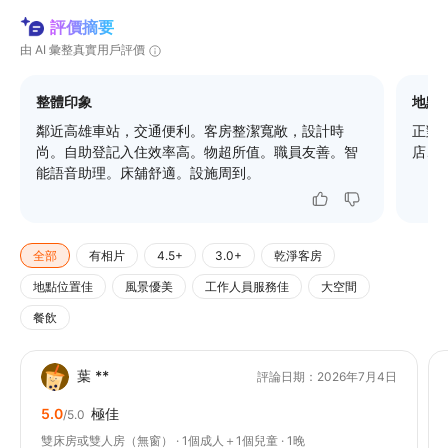
評價摘要
由 AI 彙整真實用戶評價
整體印象
地點
鄰近高雄車站，交通便利。客房整潔寬敞，設計時
正對
尚。自助登記入住效率高。物超所值。職員友善。智
店、
能語音助理。床舖舒適。設施周到。
全部
有相片
4.5+
3.0+
乾淨客房
地點位置佳
風景優美
工作人員服務佳
大空間
餐飲
葉 **
評論日期：2026年7月4日
5.0
極佳
/5.0
雙床房或雙人房（無窗） · 1個成人＋1個兒童 · 1晚