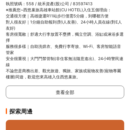
執照號碼：558 / 統禾資產(股)公司 / 83597413

※推薦您~西悠巢旅高雄車站館(CU HOTEL)入住五個理由：

交通很方便｜高雄捷運R11站步行僅需5分鐘，到哪都方便

對人很友好｜1分鐘自助報到(對i人友善)、24小時人員在線(對E人
友好)

客房很寬敞｜舒適大行李放置不壅擠，獨立空調、浴缸或淋浴多選
擇

服務很多樣｜自助洗烘衣、免費行李寄放、Wi-Fi、客房智能語音
管家

安全很重視｜大門門禁管制(非住客無法隨意進出)、24小時警民連
線

不論您是商務出差、觀光旅遊、獨旅、家族或寵物友善(寵物專屬
樓層)同遊，歡迎您來高雄入住西悠巢旅。
查看全部
探索周邊