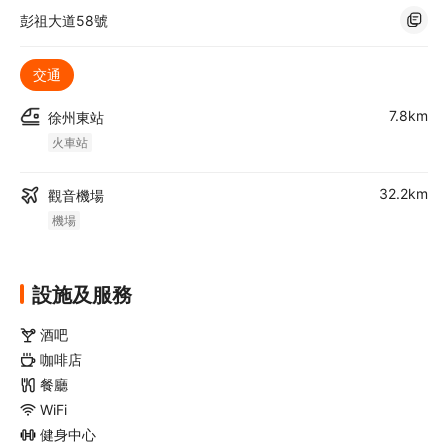
彭祖大道58號
交通
7.8km
徐州東站
火車站
32.2km
觀音機場
機場
設施及服務
酒吧
咖啡店
餐廳
WiFi
健身中心