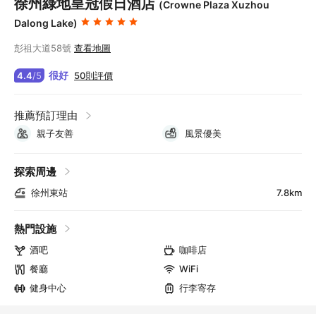
徐州綠地皇冠假日酒店
(Crowne Plaza Xuzhou
Dalong Lake)
彭祖大道58號
查看地圖
很好
50則評價
4.4
/
5
推薦預訂理由
親子友善
風景優美
探索周邊
徐州東站
7.8km
熱門設施
酒吧
咖啡店
餐廳
WiFi
健身中心
行李寄存