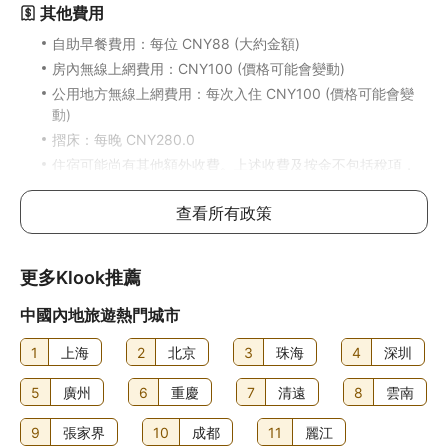
其他費用
自助早餐費用：每位 CNY88 (大約金額)
房內無線上網費用：CNY100 (價格可能會變動)
公用地方無線上網費用：每次入住 CNY100 (價格可能會變
動)
摺床：每晚 CNY280.0
住宿可能尚有其他額外收費。上述收費及按金不包括稅項，
金額亦可能會有所變動。
查看所有政策
食物及飲品
Han Palace 是一間餐廳，主打令人垂涎的中國菜，何不到此
更多Klook推薦
享用午餐或晚餐？想留在房中的話，你亦可善用客房送餐服
務。是日行程來到尾聲，是時候到店內酒吧/酒廊暢飲一杯！
中國內地旅遊熱門城市
住宿每日 7:30 至 10:00 供應自助早餐，費用另計。
1
上海
2
北京
3
珠海
4
深圳
5
廣州
6
重慶
7
清遠
8
雲南
9
張家界
10
成都
11
麗江