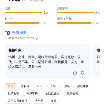
1K+則評價
/5.0
地點
服務質素
5.0
5.0
整潔度
環境 & 設施
4.7
4.6
評價摘要
由 AI 彙整真實用戶評價
整體印象
地點
鴨川、交通、餐飲、購物黃金地段。客房寬敞、現
鄰近
代、一塵不染。公共浴池舒適，職員優秀、友善、通
景色
曉多國語言。早餐出色。
全部
有相片
4.5+
3.0+
溫泉
接駁服務
親子友善
乾淨客房
地點位置佳
風景優美
工作人員服務佳
大空間
餐飲