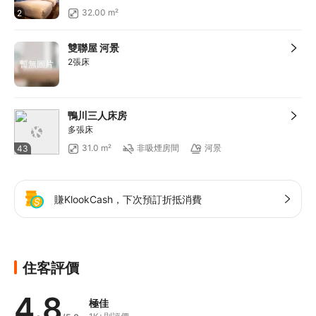
32.00 m²
2
雙聯屋 河景
2張床
暫無圖片
鴨川三人床房
多張床
31.0 m²
非吸煙房間
河景
43
賺KlookCash，下次預訂折抵消費
住客評價
4.8
極佳