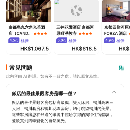
京都烏丸六角光芒酒
三井花園酒店 京都河
京都四條河原
店（CAND
...
原町淨教寺
FORZA 酒店
極佳
極佳
極佳
4.5
5
5.0
5
4.9
5
/
/
/
HK$
1,067.5
HK$
618.5
HK$
常見問題
此內容由 AI 翻譯。如有不一致之處，請以原文為準。
飯店的最佳景觀客房是哪一種？
飯店的最佳景觀客房包括高級鴨川雙人床房、鴨川高級三
人房、鴨川套房和鴨川花園套房，均可眺望鴨川的美景。
這些客房讓您在舒適的環境中體驗京都的獨特住宿體驗，
並欣賞到四季變化的自然風光。