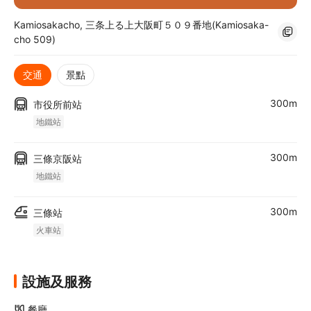
Kamiosakacho, 三条上る上大阪町５０９番地(Kamiosaka-
cho 509)
交通
景點
300m
市役所前站
地鐵站
300m
三條京阪站
以結合西餐與京都料理的獨特風味熱情款待每位賓客，在此享受道
地美食體驗
地鐵站
住宿簡介
300m
三條站
京都 Premier 索拉利亞西鐵酒店位處京都中心地帶，步行 4 分鐘
火車站
可直達河原町通，13 分鐘步程便來到錦市場。 此酒店前行 1.6 公
里 (1 英里) 即達建仁寺，1.8 公里 (1.1 英里) 車程便來到京都御
所。
設施及服務
餐廳