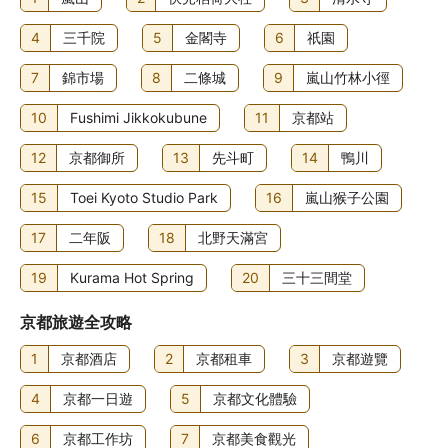
4
三千院
5
金閣寺
6
祇園
7
錦市場
8
二條城
9
嵐山竹林小徑
10
Fushimi Jikkokubune
11
京都站
12
京都御所
13
先斗町
14
鴨川
15
Toei Kyoto Studio Park
16
嵐山猴子公園
17
二年阪
18
北野天滿宮
19
Kurama Hot Spring
20
三十三間堂
京都旅遊全攻略
1
京都酒店
2
京都租車
3
京都遊覽
4
京都一日遊
5
京都文化體驗
6
京都工作坊
7
京都美食觀光