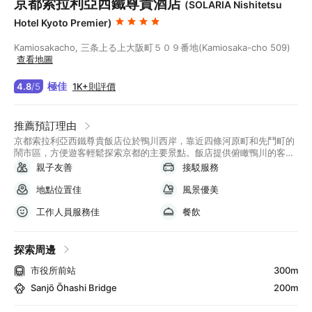
京都索拉利亞西鐵尊貴酒店
(SOLARIA Nishitetsu
Hotel Kyoto Premier)
Kamiosakacho, 三条上る上大阪町５０９番地(Kamiosaka-cho 509)
查看地圖
極佳
1K+則評價
4.8
/
5
推薦預訂理由
京都索拉利亞西鐵尊貴飯店位於鴨川西岸，靠近四條河原町和先鬥町的
鬧市區，方便遊客輕鬆探索京都的主要景點。飯店提供俯瞰鴨川的客
房，讓您在舒適的環境中享受美麗的河景。設施方面，飯店設有大浴
親子友善
接駁服務
場，讓您在簡約現代的日式空間和花園中體驗四季變化的自然風光。無
論想度假放鬆還是深度探索京都，這裡都為您提供理想的住宿選擇，讓
地點位置佳
風景優美
您盡享京都的魅力與舒適。
工作人員服務佳
餐飲
探索周邊
市役所前站
300m
Sanjō Ōhashi Bridge
200m