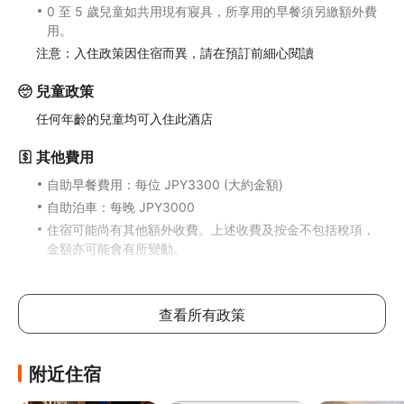
0 至 5 歲兒童如共用現有寢具，所享用的早餐須另繳額外費
用。
注意：入住政策因住宿而異，請在預訂前細心閱讀
兒童政策
任何年齡的兒童均可入住此酒店
其他費用
自助早餐費用：每位 JPY3300 (大約金額)
自助泊車：每晚 JPY3000
住宿可能尚有其他額外收費。上述收費及按金不包括稅項，
金額亦可能會有所變動。
食物及飲品
查看所有政策
入住京都 Premier 索拉利亞西鐵酒店的旅客可到餐廳飽餐一
頓，大快朵頤。住宿每日 07:00 至 10:00 供應自助早餐，費
用另計。
附近住宿