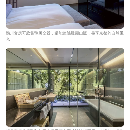
鴨川套房可欣賞鴨川全景，還能遠眺壯麗山脈，盡享京都的自然風
光