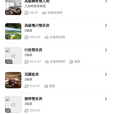
高級轉角雙人間
滿HKD900享減HKD100
入住時安排床型
滿HKD1,800享減HKD200
39 m²
非吸煙房間
17
高級鴨川雙床房
2張床
29.4 m²
非吸煙房間
13
行政雙床房
2張床
42.0 m²
非吸煙房間
園景
105
花園套房
2張床
51.0 m²
園景
104
標準雙床房
2張床
25.5 m²
88