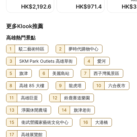
HK$
自助早餐費用：成人 TWD750 至 980，小童 TWD180 至
HK$
2,192.6
HK$
971.4
HK$
3
380 (大約金額)
住宿可能尚有其他額外收費。上述收費及按金不包括稅項，
金額亦可能會有所變動。
更多Klook推薦
高雄熱門景點
食物及飲品
此酒店設有 3 間餐廳，而 酉名酉丁 正是其一，讓你享用日本
1
駁二藝術特區
2
夢時代購物中心
菜。想留在房中的話，你亦可善用客房送餐服務 (部分時
段)。店內的咖啡店/咖啡室亦有小食供應。不妨到店內的池畔
3
SKM Park Outlets 高雄草衙
4
愛河
酒吧點杯心愛飲品，盡情解渴！住宿每日 07:00 至 13:00 供
應自助早餐，費用另計。
5
旗津
6
美麗島站
7
西子灣風景區
8
高雄 85 大樓
9
龍虎塔
10
六合夜市
11
高雄巨蛋
12
鈴鹿賽道樂園
13
淨園休閒農場
14
旗津老街
15
衛武營國家藝術文化中心
16
大港橋
17
高雄展覽館