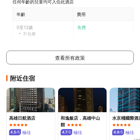
任何年齡的兒童均可入住此酒店
年齡
費用
0至12歲
免費
不包餐
12歲以上兒童入住與成人同價
每間房可允許最多2位12歲或以下兒童與成人共用床鋪。如攜
查看所有政策
帶更多兒童，請參考以下說明，具體政策因酒店而異
加床政策
附近住宿
此酒店不可加床
如有兒童同行或額外住客可能需支付額外費用，詳情請向酒
店查詢
寵物政策
高雄日航酒店
和逸飯店．高雄中山
水京棧國際酒
不可攜帶寵物
館
極佳
極佳
極佳
4.5
5
4.7
5
4.9
5
/
/
/
其他費用