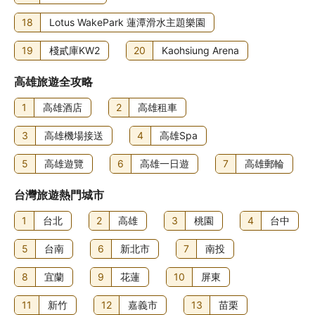
18
Lotus WakePark 蓮潭滑水主題樂園
19
棧貳庫KW2
20
Kaohsiung Arena
高雄旅遊全攻略
1
高雄酒店
2
高雄租車
3
高雄機場接送
4
高雄Spa
5
高雄遊覽
6
高雄一日遊
7
高雄郵輪
台灣旅遊熱門城市
1
台北
2
高雄
3
桃園
4
台中
5
台南
6
新北市
7
南投
8
宜蘭
9
花蓮
10
屏東
11
新竹
12
嘉義市
13
苗栗