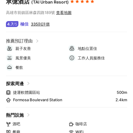
承億酒店
(TAI Urban Resort)
高雄市前鎮區林森四路189號
查看地圖
極佳
335則評價
4.7
/
5
推薦預訂理由
親子友善
地點位置佳
風景優美
工作人員服務佳
餐飲
探索周邊
捷運軟體園區站
500m
Formosa Boulevard Station
2.4km
熱門設施
酒吧
咖啡店
餐廳
WiFi