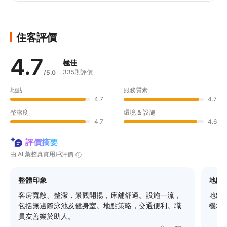
住客評價
4.7
極佳
335則評價
/5.0
地點
服務質素
4.7
4.7
整潔度
環境 & 設施
4.7
4.6
評價摘要
由 AI 彙整真實用戶評價
整體印象
地點
客房寬敞、整潔，景觀開揚，床舖舒適。設施一流，
地點
包括無邊際泳池及健身室。地點策略，交通便利。職
機場
員友善樂於助人。