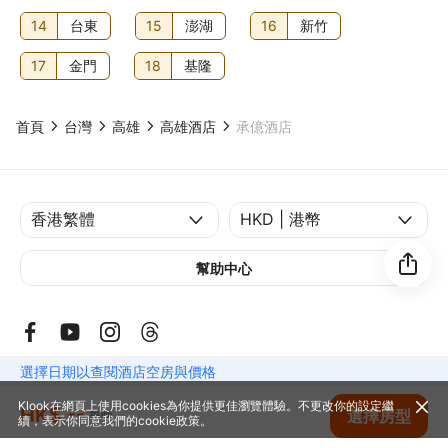
14
台東
15
澎湖
16
新竹
17
金門
18
基隆
首頁
台灣
高雄
高雄酒店
承億酒店
幫助中心
選擇日期以查閱酒店空房與價格
© 2014-2026
Klook. All Rights Reserved. 旅行代理商牌照: 354005
Klook在網頁上使用cookies為你提供更佳瀏覽體驗。不更改你的設定繼
HK$ --
查看空房
選擇房型
每晚
續，表示你同意我們的
cookie政策
。