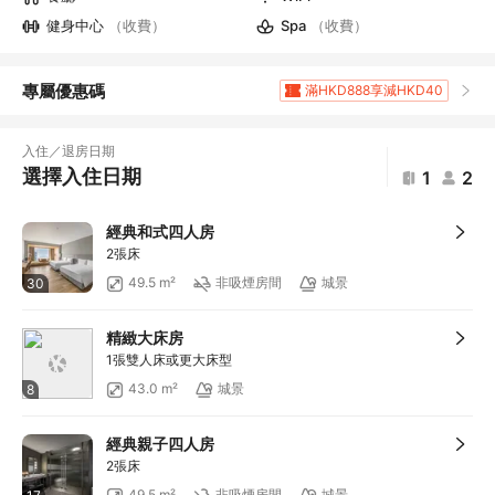
健身中心
（收費）
Spa
（收費）
專屬優惠碼
滿HKD888享減HKD40
滿HKD1,961.2享5
折扣
滿HKD400享減HKD20
入住／退房日期
滿HKD800享減HKD50
選擇入住日期
1
2
滿HKD600享減HKD40
滿HKD2,000享減HKD200
經典和式四人房
滿HKD500享減HKD50
2張床
滿HKD100享減HKD10
49.5 m²
非吸煙房間
城景
30
滿HKD1,800享減HKD200
精緻大床房
1張雙人床或更大床型
43.0 m²
城景
8
經典親子四人房
2張床
49.5 m²
非吸煙房間
城景