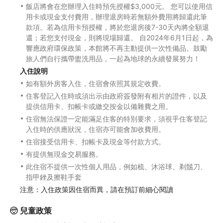
飯店將會在您辦理入住時預先授權$3,000元。 您可以使用信
用卡或現金支付費用，辦理退房時若無額外費用將歸還此筆
款項。若為信用卡預授權，將於您退房後7-30天內將全額退
還；若您支付現金，則將現場歸還。 自2024年6月1日起，為
響應政府環保政策，本館將不再主動提供一次性備品。鼓勵
旅人們自行攜帶盥洗用品，一起為地球的永續發展努力！
入住說明
如有額外房客入住，住宿會依照其規定收費。
住客登記入住時或須出示由政府簽發附有相片的證件，以及
提供信用卡、扣帳卡或繳交按金以備雜費之用。
住宿無法保證一定能滿足住客的特別要求，須視乎住客登記
入住時的供應狀況，住宿亦可能會加收費用。
住宿接受信用卡、扣帳卡及現金等付款方式。
有提供無現金交易服務。
此住宿不提供一次性個人用品，例如梳、沐浴球、剃鬚刀、
指甲銼及擦鞋手套
注意：入住政策因住宿而異，請在預訂前細心閱讀
兒童政策