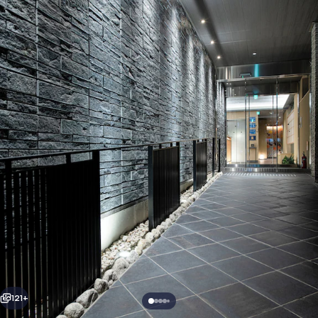
神
住宿入口
宮
道
馬
斯
特
酒
店
相
片
集
121+
上一個
下一個