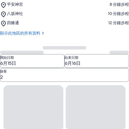
Place,
平安神宮
‪8 分鐘步程‬
平
Place,
八坂神社
‪10 分鐘步程‬
安
八
神
Place,
四條通
‪12 分鐘步程‬
坂
宮
四
神
條
顯示此地區的所有資料
社
通
更
開始日期
結束日期
改
搜
尋
旅客