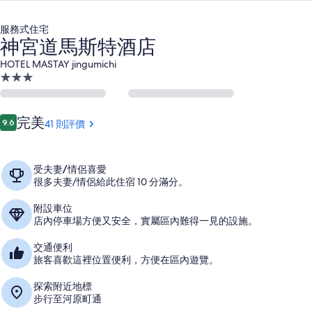
服務式住宅
神宮道馬斯特酒店
HOTEL MASTAY jingumichi
3.0
星
級
住
評
完美
9.6
41 則評價
宿
9.6 分，滿分 10 分，
價
受夫妻/情侶喜愛
很多夫妻/情侶給此住宿 10 分滿分。
附設車位
店內停車場方便又安全，實屬區內難得一見的設施。
交通便利
旅客喜歡這裡位置便利，方便在區內遊覽。
探索附近地標
步行至河原町通