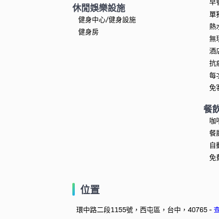
早
休閒娛樂設施
單
健身中心/健身設施
熱
健身房
無
酒
抗
每
免
餐
咖
餐
自
免
位置
環中路二段1155號，西屯區，台中，40765 -