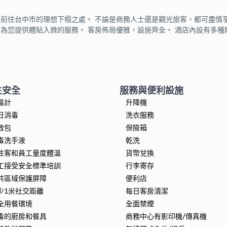
hung是商務和觀光旅客前往台中市的理想下榻之處。 不論是商務人士還是觀光旅客，
ng的工作人員為您提供體貼入微的服務。 客房佈局優雅，設施齊全。 酒店內設有多種娛樂設施。 下
生安全
服務與便利設施
溫計
升降機
日消毒
洗衣服務
救包
保險箱
毒洗手液
乾洗
住客和員工量度體溫
貨幣兌換
工接受安全標準培訓
行李寄存
共區域保護屏障
便利店
少1米社交距離
每日客房清潔
全用餐環境
全面禁煙
毒的廚房和餐具
商務中心有影印機/傳真機