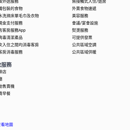
餐外送服務
無接觸式入住/退房
獨包裝的食物
外賣食物速遞
水洗滌床單毛巾及衣物
美容服務
現金支付服務
會議/宴會設施
店客房服務App
熨燙服務
病毒清潔產品
可提供發票
次入住之間均消毒客房
公共區域空調
客房消毒服務
公共區域供暖
飲服務
啡店
廳
動售賣機
費早餐
查看地圖