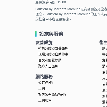
最遲退房時間: 12:00
Fairfield by Marriott Taic
理念，Fairfield by Marriott Taichu
前往台中市各區更便捷。
設施與服務
友善設施
衛
輪椅無障礙友善設施
體
現場無障礙自助停車
每
盲文和觸覺標牌
急
殘障人士設施
消
為
網路服務
員
公共Wi-Fi
公
上網
最
客房皆有免費Wi-Fi
安
上網服務
消