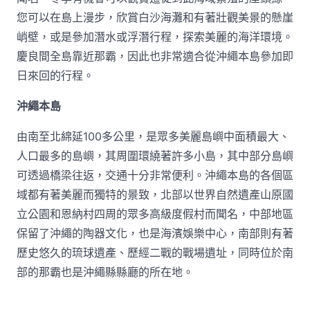
您可以在島上漫步，欣賞白沙海灘和有著壯觀美景的懸崖
峭壁，或是參加潛水或浮潛行程，探索美麗的海洋環境。
慶良間全島靠近那霸，因此也非常適合從沖繩本島參加即
日來回的行程。
沖繩本島
由南至北綿延100多公里，是眾多美麗島嶼中面積最大、
人口最多的島嶼，其周圍環繞著許多小島，其中部分島嶼
可透過橋梁往返，交通十分非常便利。沖繩本島的各個區
域都有著美麗而獨特的景致，北部以世界自然遺產山原國
立公園和恩納村四周的眾多高級度假村而聞名，中部地區
保留了沖繩的陶器文化，也是海濱娛樂中心，南部則有著
歷史悠久的琉球遺產、歷經二戰的戰場遺址，同時位於南
部的那霸也是沖繩縣縣廳的所在地。