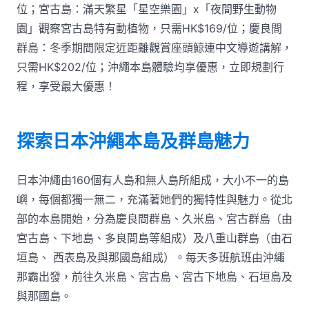
位；宮古島：滿天繁星「星空樂園」x「夜間野生動物
園」觀察宮古島特有動植物，只需HK$169/位；慶良間
群島：冬季期間限定近距離觀賞座頭鯨連中文導遊講解，
只需HK$202/位；沖繩本島體驗均享優惠，立即規劃行
程，享受最大優惠！
探索日本沖繩本島及群島魅力
日本沖繩由160個有人島和無人島所組成，大小不一的島
嶼，每個都獨一無二，充滿著她們的獨特性與魅力。從北
部的本島開始，分為慶良間群島、久米島、宮古群島（由
宮古島、下地島、多良間島等組成）及八重山群島（由石
垣島、 西表島及與那國島組成）。每天多班航班由沖繩
那霸出發，前往久米島、宮古島、宮古下地島、石垣島及
與那國島。