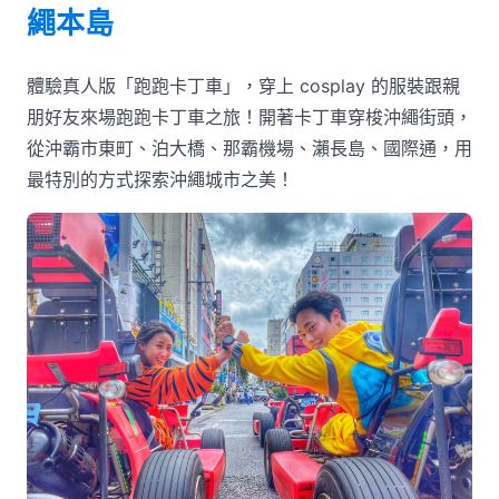
繩本島
體驗真人版「跑跑卡丁車」，穿上 cosplay 的服裝跟親
朋好友來場跑跑卡丁車之旅！開著卡丁車穿梭沖繩街頭，
從沖霸市東町、泊大橋、那霸機場、瀨長島、國際通，用
最特別的方式探索沖繩城市之美！