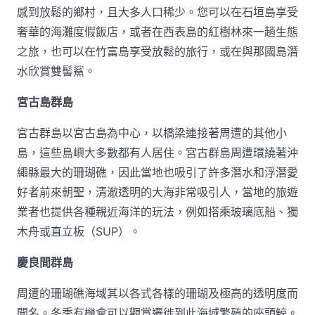
感到放鬆的鄉村，且大多人口稀少。您可以在石垣島享受
奢華的海灘度假飯店，或者在西表島的紅樹林來一趟生態
之旅，也可以在竹富島享受放鬆的旅行，或在與那國島潛
水欣賞雙髻鯊。
宮古島群島
宮古群島以宮古島為中心，以橋梁連接著周遭的其他小
島，這些島嶼大多數都有人居住。宮古群島周遭環繞著沖
繩縣最大的珊瑚礁，因此當地也吸引了許多潛水和浮潛愛
好者前來朝聖，清澈透明的大海非常吸引人，當地的旅遊
業者也提供各種親近海洋的玩法，例如搭乘玻璃底船、獨
木舟或直立板（SUP）。
慶良間群島
周遭的珊瑚礁海域其以各式各樣的珊瑚及極高的透明度而
聞名。冬季有機會可以觀賞遷徙到此海域繁殖的座頭鯨。