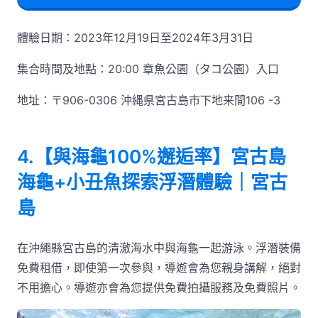
體驗日期：2023年12月19日至2024年3月31日
集合時間及地點：20:00 章魚公園（タコ公園）入口
地址：〒906-0306 沖縄県宮古島市下地来間106 -3
4.【與海龜100%邂逅率】宮古島
海龜+小丑魚探索浮潛體驗｜宮古
島
在沖繩縣宮古島的清澈海水中與海龜一起游泳。浮潛裝備
免費租借，即使第一次參與，導遊會為您親身講解，絕對
不用擔心。導遊亦會為您提供免費拍攝服務及免費照片。