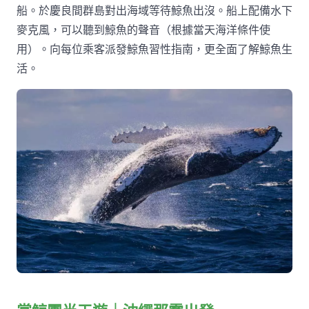
船。於慶良間群島對出海域等待鯨魚出沒。船上配備水下
麥克風，可以聽到鯨魚的聲音（根據當天海洋條件使
用）。向每位乘客派發鯨魚習性指南，更全面了解鯨魚生
活。