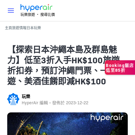
玩樂旅遊 ‧ 搜尋比價
主頁
旅遊情報
日本
玩樂
【探索日本沖繩本島及群島魅
力】低至3折入手HK$100旅遊
Booking飯店
折扣券，預訂沖繩門票、一日
低至85折
遊、美酒佳餚即減HK$100
玩樂
HyperAir 編輯・發佈於
2023-12-22