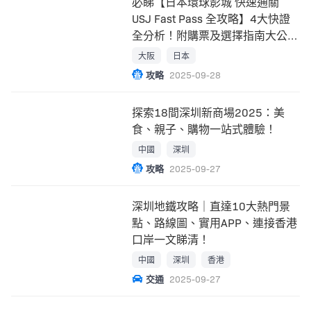
必睇【日本環球影城 快速通關
USJ Fast Pass 全攻略】4大快證
全分析！附購票及選擇指南大公
開！
大阪
日本
攻略
2025-09-28
探索18間深圳新商場2025：美
食、親子、購物一站式體驗！
中國
深圳
攻略
2025-09-27
深圳地鐵攻略｜直達10大熱門景
點、路線圖、實用APP、連接香港
口岸一文睇清！
中國
深圳
香港
交通
2025-09-27