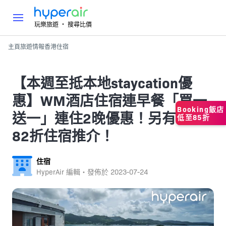
玩樂旅遊 ‧ 搜尋比價
主頁
旅遊情報
香港
住宿
【本週至抵本地staycation優
惠】WM酒店住宿連早餐「買一
Booking飯店
送一」連住2晚優惠！另有低至
低至85折
82折住宿推介！
住宿
HyperAir 編輯・發佈於
2023-07-24