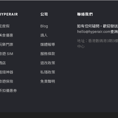
HYPERAIR
公司
聯絡我們
宅度假
Blog
如有任何疑問，歡迎發送
hello@hyperair.com
查詢
美食優惠
請人
地址：香港數碼港3期3
玩樂門票
媒體報導
中心
旅遊 SIM
服務條款
酒店
退改政策
唱錢神器
私隱政策
旅遊保險
免責聲明
折扣優惠券