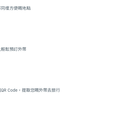
率同埋方便嘅地點
上輕鬆預訂外幣
QR Code，提取您嘅外幣去旅行