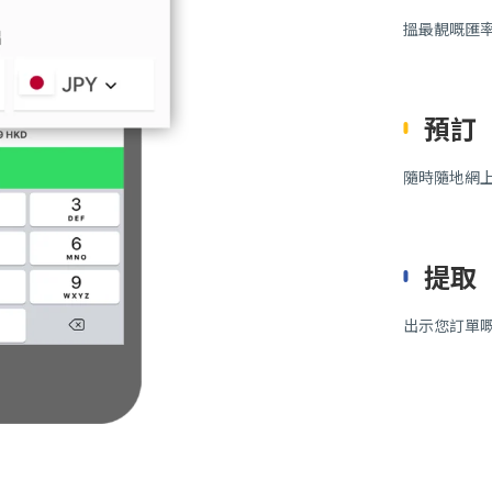
搵最靚嘅匯
預訂
隨時隨地網
提取
出示您訂單嘅