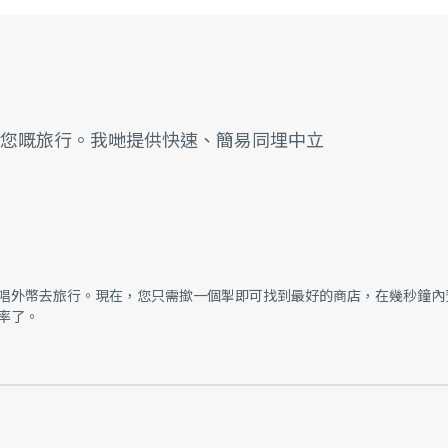
備您嘅旅行。我哋提供快速、簡易同埋中立
唱外幣去旅行。現在，您只需撳一個掣即可找到最好的商店，在幾秒鐘內
率了。