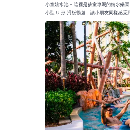
小童嬉水池 – 這裡是孩童專屬的嬉水樂
小型 U 形 滑板暢遊，讓小朋友同樣感