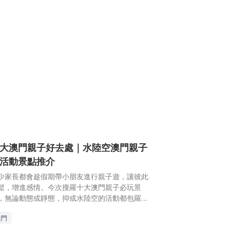
大澳門親子好去處｜水陸空澳門親子
活動景點推介
少家長都會趁假期帶小朋友進行親子遊，讓彼此
鬆，增進感情。今次搜羅十大澳門親子必玩景
，無論動態或靜態，抑或水陸空的活動都包羅萬
，部分更有優惠，打算去澳門親子遊的不妨參考
澳門
些親子好去處。 澳門親子自由行推介 十大澳門親
必玩地方｜1. 澳門科學館 澳門科學館一向是親子