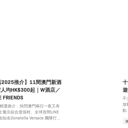
2025推介】11間澳門新酒
十
宿人均HK$300起｜W酒店／
遊
 FRIENDS
不
放
23精選推介，快閃澳門兩日一夜又有
點
葡京綜合度假村、全球首間LINE
有
知名Donatella Versace 團隊打造
這
ersace等，任君選擇，全部5星級！人
子