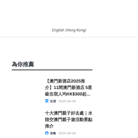
English (Hong Kong)
為你推薦
【澳門新酒店2025推
介】11間澳門新酒店 5星
級住宿人均HK$300起｜
W酒店／上葡京／LINE
住宿
2025-09-09
FRIENDS
十大澳門親子好去處｜水
陸空澳門親子遊活動景點
推介
攻略
2025-08-30