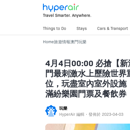
Travel Smarter. Anywhere.
Things to Do
Stays
Cars & Transport
Home
旅遊情報
澳門
玩樂
4月4日00:00 必搶
門最刺激水上歷險世界重新
位，玩盡室內室外設施
滿紛樂園門票及餐飲券，低
玩樂
HyperAir 編輯・發佈於
2023-04-03