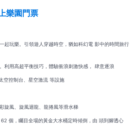
上樂園門票
友一起玩樂。引領遊人穿越時空，猶如科幻電 影中的時間旅行
器。利用高超平衡技巧，體驗衝浪刺激快感， 肆意逐浪
太空控制台、星空激流 等設施
炫彩旋風、旋風迴龍、龍捲風等滑水梯
 62 個，矚目全場的黃金大水桶定時傾倒，由 頭到腳透心