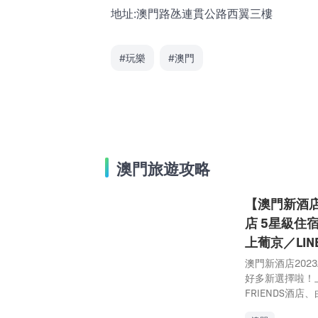
地址:澳門路氹連貫公路西翼三樓
#玩樂
#澳門
澳門旅遊攻略
【澳門新酒店
店 5星級住
上葡京／LINE
澳門新酒店20
好多新選擇啦！上
FRIENDS酒店、由
的Palazzo V