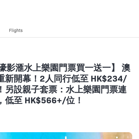
Flights
【新濠影滙水上樂園門票買一送一】 澳
開幕！2人同行低至 HK$234/
！另設親子套票：水上樂園門票連
至 HK$566+/位！