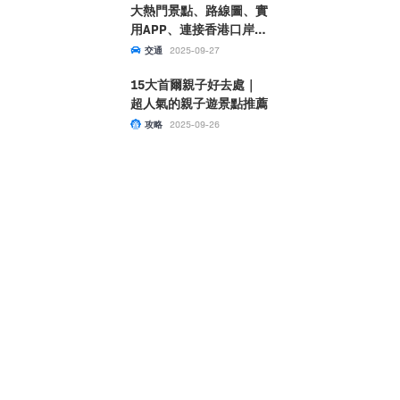
大熱門景點、路線圖、實
用APP、連接香港口岸一
文睇清！
交通
2025-09-27
15大首爾親子好去處｜
超人氣的親子遊景點推薦
攻略
2025-09-26