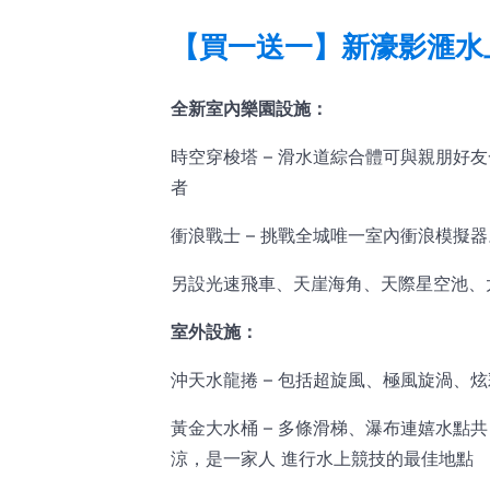
【買一送一】新濠影滙水
全新室內樂園設施：
時空穿梭塔 – 滑水道綜合體可與親朋好
者
衝浪戰士 – 挑戰全城唯一室內衝浪模擬
另設光速飛車、天崖海角、天際星空池、
室外設施：
沖天水龍捲 – 包括超旋風、極風旋渦、
黃金大水桶 – 多條滑梯、瀑布連嬉水點共
涼，是一家人 進行水上競技的最佳地點