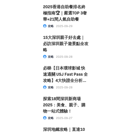
2025香港自助餐排名終
極指南🏆｜嚴選TOP 3奢
華+21間人氣自助餐
攻略
2025-09-29
15大深圳親子好去處｜
必訪深圳親子遊景點全攻
略
攻略
2025-09-28
必睇【日本環球影城 快
速通關 USJ Fast Pass 全
攻略】4大快證全分析！
附購票及選擇指南大公
攻略
2025-09-28
開！
探索18間深圳新商場
2025：美食、親子、購
物一站式體驗！
攻略
2025-09-27
深圳地鐵攻略｜直達10