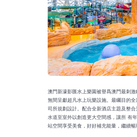
澳門新濠影匯水上樂園被譽爲澳門最刺激
無間呈獻超凡水上玩樂設施。最矚目的全
司所規劃設計。配合全新酒店主題及整合
水道至室外以創造更大空間感，讓所 有
站空間享受美食，好好補充能量，繼續暢