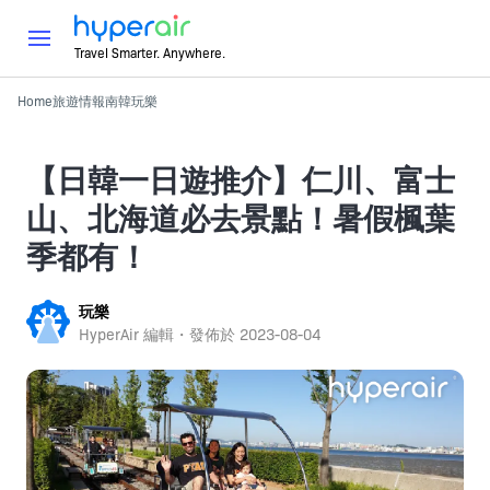
Travel Smarter. Anywhere.
Home
旅遊情報
南韓
玩樂
【日韓一日遊推介】仁川、富士
山、北海道必去景點！暑假楓葉
季都有！
玩樂
HyperAir 編輯・發佈於
2023-08-04