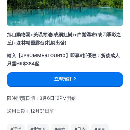
旭山動物園+美瑛青池(或網紅樹)+白鬚瀑布(或四季彩之
丘)+森林精靈露台(札幌出發)
輸入【JPSUMMERTOUR10】即享9折優惠：折後成人
只需HK$384起
立即預訂
限時開賣日期：8月6日12PM開始
適用日期：12月31日前
#玩樂
#北海道
#南韓
#日本
#東京