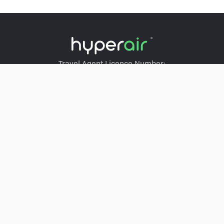
Travel Agent Licence Number:
HyperAir：354671
Klook：354005
KKday：353679
Trip.com：352367
Holimood：354248
Travel Expert：353969
Wing On Travel：350074