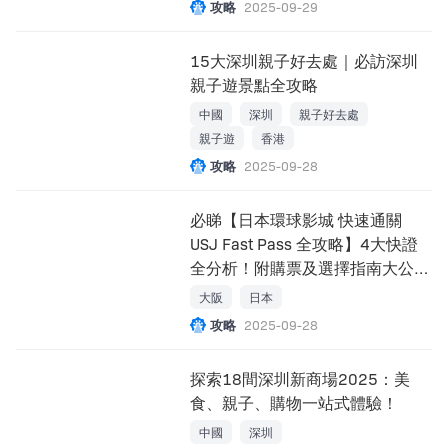
攻略
2025-09-29
15大深圳親子好去處｜必訪深圳
親子遊景點全攻略
中國
深圳
親子好去處
親子遊
香港
攻略
2025-09-28
必睇【日本環球影城 快速通關
USJ Fast Pass 全攻略】4大快證
全分析！附購票及選擇指南大公
開！
大阪
日本
攻略
2025-09-28
探索18間深圳新商場2025：美
食、親子、購物一站式體驗！
中國
深圳