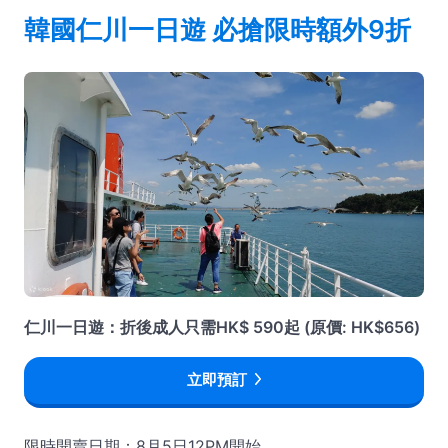
韓國仁川一日遊 必搶限時額外9折
仁川一日遊：折後成人只需HK$ 590起 (原價: HK$656)
立即預訂
限時開賣日期：8月5日12PM開始