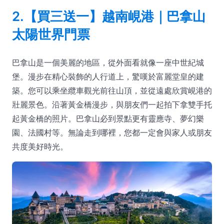
2.【買三送一】越南峴港｜巴拿山
太陽世界門票
巴拿山是一個美麗的地區，從外面看就像一座中世紀城
堡。漫步在精心裝飾的人行道上，驚嘆於富麗堂皇的建
築。您可以乘坐纜車觀光前往山頂，並從遠處欣賞峴港的
壯麗景色。沿著黃金橋漫步，與朋友們一起拍下拿雙手托
起黃金橋的照片。巴拿山必到景點更有靈應寺、夢幻樂
園、法國村等。無論走到哪裡，您都一定會與家人或朋友
共度美好時光。