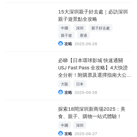
15大深圳親子好去處｜必訪深圳
親子遊景點全攻略
中國
深圳
親子好去處
親子遊
香港
攻略
2025-09-28
必睇【日本環球影城 快速通關
USJ Fast Pass 全攻略】4大快證
全分析！附購票及選擇指南大公
開！
大阪
日本
攻略
2025-09-28
探索18間深圳新商場2025：美
食、親子、購物一站式體驗！
中國
深圳
攻略
2025-09-27