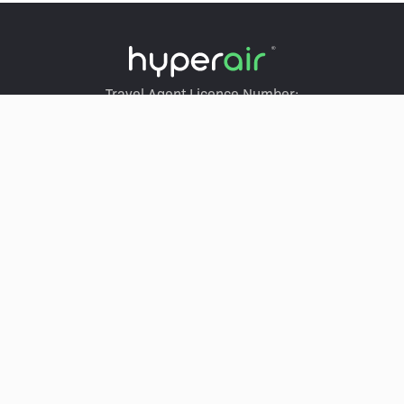
Travel Agent Licence Number:
HyperAir：354671
Klook：354005
KKday：353679
Trip.com：352367
Holimood：354248
Travel Expert：353969
Wing On Travel：350074
SERVICES