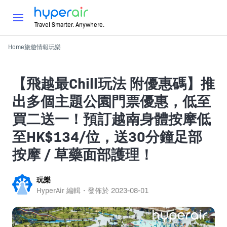
Travel Smarter. Anywhere.
Home
旅遊情報
玩樂
【飛越最Chill玩法 附優惠碼】推
出多個主題公園門票優惠，低至
買二送一！預訂越南身體按摩低
至HK$134/位，送30分鐘足部
按摩 / 草藥面部護理！
玩樂
HyperAir 編輯・發佈於
2023-08-01