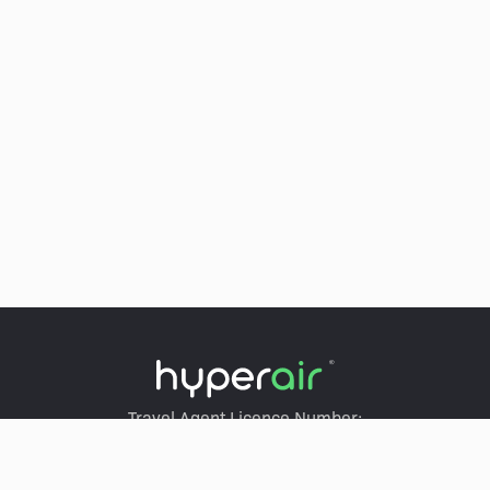
Travel Agent Licence Number:
HyperAir：354671
Klook：354005