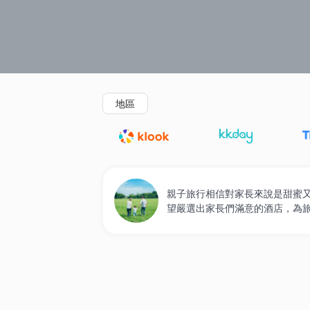
精選酒店
Agoda低至4折
新開幕酒店
地區
親子旅行相信對家長來說是甜蜜又
望嚴選出家長們滿意的酒店，為