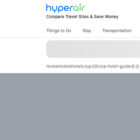
Compare Travel Sites & Save Money
Things to Do
Stay
Transportation
Home
Hotels
hotels.top100.top-hotel-guide
名古