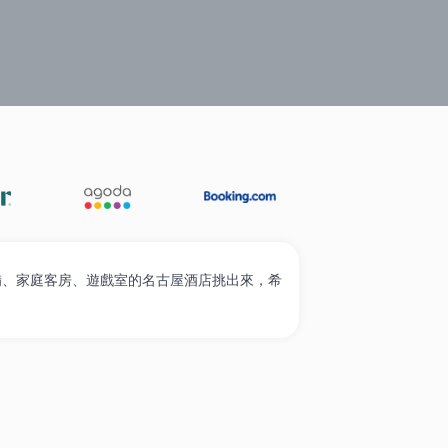
遊必選
家庭入住
奢華酒店
高性價比
經濟住宿
B
設備、家庭客房、遊戲室的名古屋酒店挑出來，希