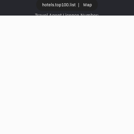
hotels.top100.list
|
Ｍap
Travel Agent Licence Number:
HyperAir：354671
Klook：354005
KKday：353679
Trip.com：352367
Holimood：354248
Travel Expert：353969
Wing On Travel：350074
LEGACY.NAV.SERVICES
Tours and Tickets