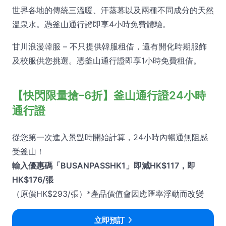
世界各地的傳統三溫暖、汗蒸幕以及兩種不同成分的天然
溫泉水。憑釜山通行證即享4小時免費體驗。
甘川浪漫韓服 – 不只提供韓服租借，還有開化時期服飾
及校服供您挑選。憑釜山通行證即享1小時免費租借。
【快閃限量搶–6折】釜山通行證24小時
通行證
從您第一次進入景點時開始計算，24小時內暢通無阻感
受釜山！
輸入優惠碼「BUSANPASSHK1」即減HK$117，即
HK$176/張
（原價HK$293/張）*產品價值會因應匯率浮動而改變
立即預訂