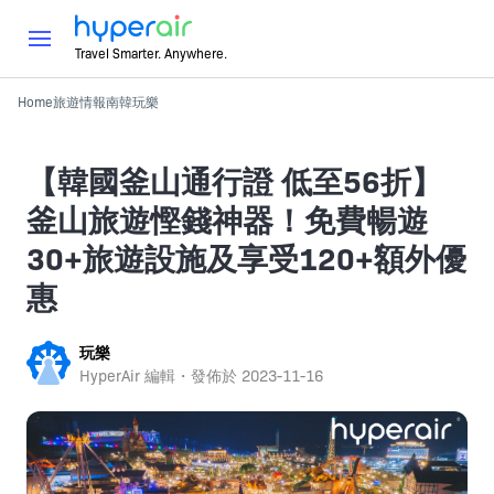
Travel Smarter. Anywhere.
Home
旅遊情報
南韓
玩樂
【韓國釜山通行證 低至56折】
釜山旅遊慳錢神器！免費暢遊
30+旅遊設施及享受120+額外優
惠
玩樂
HyperAir 編輯・發佈於
2023-11-16