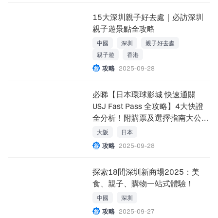
15大深圳親子好去處｜必訪深圳
親子遊景點全攻略
中國
深圳
親子好去處
親子遊
香港
攻略
2025-09-28
必睇【日本環球影城 快速通關
USJ Fast Pass 全攻略】4大快證
全分析！附購票及選擇指南大公
開！
大阪
日本
攻略
2025-09-28
探索18間深圳新商場2025：美
食、親子、購物一站式體驗！
中國
深圳
攻略
2025-09-27