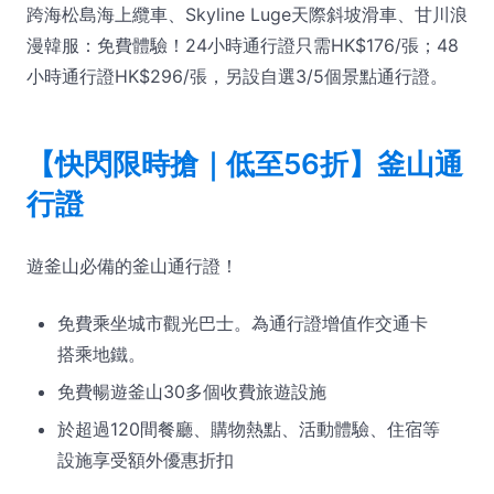
跨海松島海上纜車、Skyline Luge天際斜坡滑車、甘川浪
漫韓服：免費體驗！24小時通行證只需HK$176/張；48
小時通行證HK$296/張，另設自選3/5個景點通行證。
【快閃限時搶｜低至56折】釜山通
行證
遊釜山必備的釜山通行證！
免費乘坐城市觀光巴士。為通行證增值作交通卡
搭乘地鐵。
免費暢遊釜山30多個收費旅遊設施
於超過120間餐廳、購物熱點、活動體驗、住宿等
設施享受額外優惠折扣