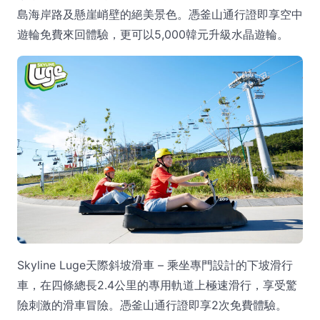
島海岸路及懸崖峭壁的絕美景色。憑釜山通行證即享空中
遊輪免費來回體驗，更可以5,000韓元升級水晶遊輪。
Skyline Luge天際斜坡滑車 – 乘坐專門設計的下坡滑行
車，在四條總長2.4公里的專用軌道上極速滑行，享受驚
險刺激的滑車冒險。憑釜山通行證即享2次免費體驗。