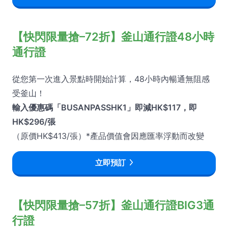
【快閃限量搶–72折】釜山通行證48小時
通行證
從您第一次進入景點時開始計算，48小時內暢通無阻感
受釜山！
輸入優惠碼「BUSANPASSHK1」即減HK$117，即
HK$296/張
（原價HK$413/張）*產品價值會因應匯率浮動而改變
立即預訂
【快閃限量搶–57折】釜山通行證BIG3通
行證