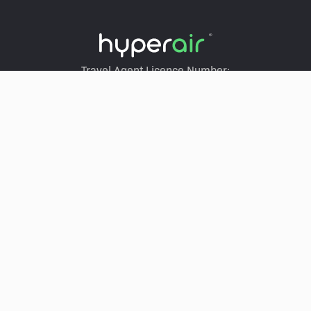
Travel Agent Licence Number:
HyperAir：354671
Klook：354005
KKday：353679
Trip.com：352367
Holimood：354248
Travel Expert：353969
Wing On Travel：350074
SERVICES