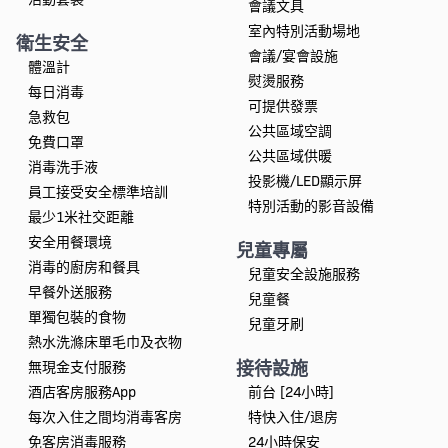
會議文具
室內特別活動場地
衛生安全
會議/宴會設施
體溫計
熨燙服務
每日消毒
可提供發票
急救包
公共區域空調
免費口罩
公共區域供暖
消毒洗手液
投影機/LED顯示屏
員工接受安全標準培訓
特別活動的影音設備
最少1米社交距離
安全用餐環境
兒童專屬
消毒的廚房和餐具
兒童安全設施服務
早餐外送服務
兒童餐
單獨包裝的食物
兒童牙刷
熱水洗滌床單毛巾及衣物
接待設施
無現金支付服務
酒店客房服務App
前台 [24小時]
每次入住之間均消毒客房
特快入住/退房
免客房消毒服務
24小時保安