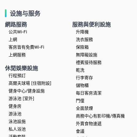
设施与服务
網路服務
服務與便利設施
公共Wi-Fi
升降機
上網
洗衣服務
客房皆有免費Wi-Fi
保險箱
上網服務
無障礙設施
禮賓接待服務
休閒娛樂設施
乾洗
行程預訂
行李寄存
高爾夫球場 [住宿附設]
儲物櫃
健身中心/健身設施
每日客房清潔
游泳池 [室外]
門僮
健身房
全面禁煙
游泳池
商務中心有影印機/傳真機
泳池設施
外賣食物速遞
私人浴池
會議
活動套裝