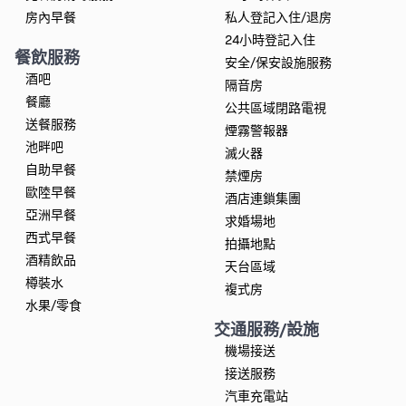
房內早餐
私人登記入住/退房
24小時登記入住
餐飲服務
安全/保安設施服務
酒吧
隔音房
餐廳
公共區域閉路電視
送餐服務
煙霧警報器
池畔吧
滅火器
自助早餐
禁煙房
歐陸早餐
酒店連鎖集團
亞洲早餐
求婚場地
西式早餐
拍攝地點
酒精飲品
天台區域
樽裝水
複式房
水果/零食
交通服務/設施
機場接送
接送服務
汽車充電站