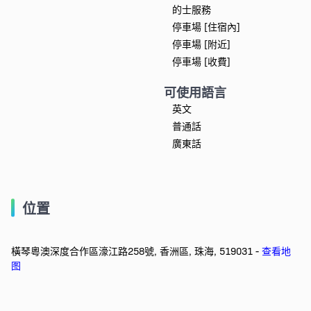
的士服務
停車場 [住宿內]
停車場 [附近]
停車場 [收費]
可使用語言
英文
普通話
廣東話
位置
橫琴粵澳深度合作區濠江路258號, 香洲區, 珠海, 519031 -
查看地
图