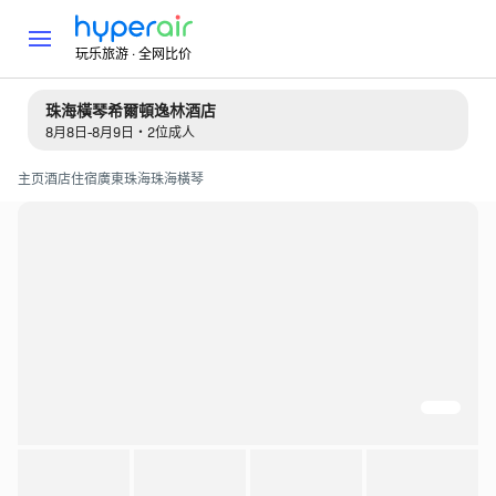
玩乐旅游 · 全网比价
珠海橫琴希爾頓逸林酒店
8月8日-8月9日・2位成人
主页
酒店住宿
廣東
珠海
珠海橫琴