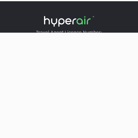
Travel Agent Licence Number:
HyperAir：354671
Klook：354005
KKday：353679
Trip.com：352367
Holimood：354248
Travel Expert：353969
Wing On Travel：350074
服务