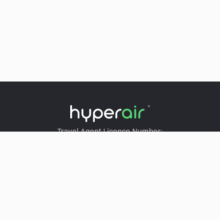
Travel Agent Licence Number:
HyperAir：354671
Klook：354005
KKday：353679
Trip.com：352367
Holimood：354248
Travel Expert：353969
Wing On Travel：350074