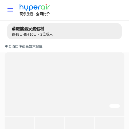
玩乐旅游 · 全网比价
蘇羅婆溫泉渡假村
8月9日-8月10日・2位成人
主页
酒店住宿
高雄
六龜區