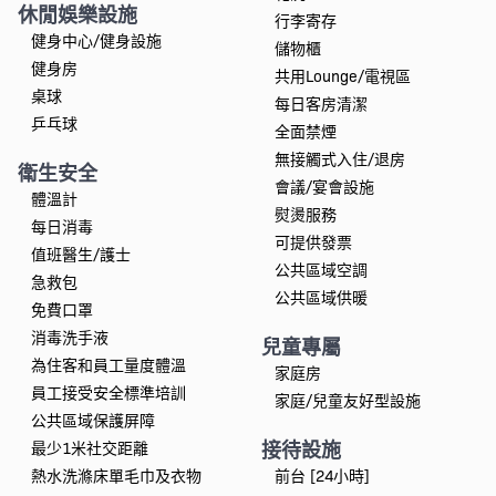
休閒娛樂設施
行李寄存
健身中心/健身設施
儲物櫃
健身房
共用Lounge/電視區
桌球
每日客房清潔
乒乓球
全面禁煙
無接觸式入住/退房
衛生安全
會議/宴會設施
體溫計
熨燙服務
每日消毒
可提供發票
值班醫生/護士
公共區域空調
急救包
公共區域供暖
免費口罩
消毒洗手液
兒童專屬
為住客和員工量度體溫
家庭房
員工接受安全標準培訓
家庭/兒童友好型設施
公共區域保護屏障
接待設施
最少1米社交距離
熱水洗滌床單毛巾及衣物
前台 [24小時]