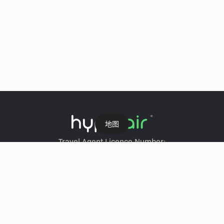
地图
Travel Agent Licence Number:
HyperAir：354671
Klook：354005
KKday：353679
Trip.com：352367
Holimood：354248
Travel Expert：353969