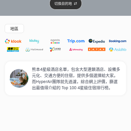
切換目的地
精選酒店
Agoda低至4折
新開幕酒店
5星級酒店
4
地區
熊本4星級酒店名單，包含大型連鎖酒店、設備多
元化、交通方便的住宿，提供多個選擇給大家。
而HyperAir團隊就先過濾，綜合網上評價，篩選
出最值得介紹的 Top 100 4星級住宿排行榜。