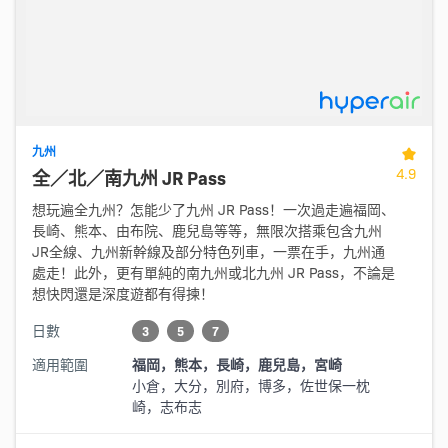
九州
4.9
全／北／南九州 JR Pass
想玩遍全九州？怎能少了九州 JR Pass！一次過走遍福岡、
長崎、熊本、由布院、鹿兒島等等，無限次搭乘包含九州
JR全線、九州新幹線及部分特色列車，一票在手，九州通
處走！此外，更有單純的南九州或北九州 JR Pass，不論是
想快閃還是深度遊都有得揀！
日數
3
5
7
適用範圍
福岡，熊本，長崎，鹿兒島，宮崎
小倉，大分，別府，博多，佐世保一枕
崎，志布志