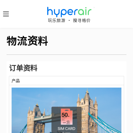
随时随
玩乐旅游 ‧ 搜寻格价
地 醒目
立即下
物流资料
载 App
旅游
下载 HyperAir
应用程式并首
订单资料
HyperAir
次登记，即享
HK$10 优惠迎
产品
新礼遇！