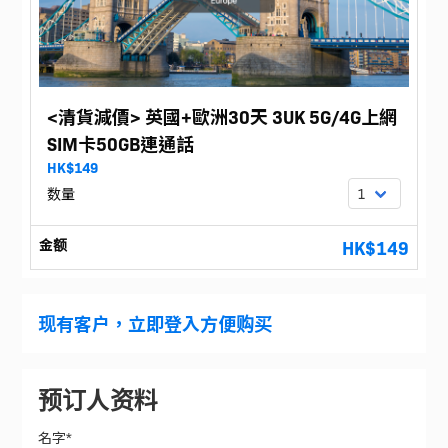
<清貨減價> 英國+歐洲30天 3UK 5G/4G上網
SIM卡50GB連通話
HK$149
数量
金额
HK$149
现有客户，立即登入方便购买
预订人资料
名字*