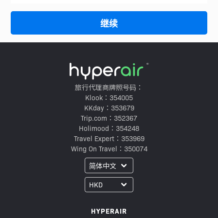
继续
旅行代理商牌照号码：
Klook：354005
KKday：353679
Trip.com：352367
Holimood：354248
Travel Expert：353969
Wing On Travel：350074
HYPERAIR