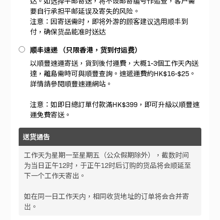
达。如选择平邮寄送，将不设邮寄编号作追查，客户需
要自行承担平邮延误及寄失的风险。
注意：因寄送需时，即将外游的顾客建议选用顺丰到
付，确保货品能准时送达
顺丰速递 （只限香港，货到付运费）
以順豐速運寄送，貨到後付運費，大概1-3個工作天內送
達，離島需時可與順豐查詢。速遞運費約HK$16-$25。
詳情請參閱順豐速運網站。
注意：如即日總訂單付款滿HK$399，即可升級以順豐速
運免費寄送。
送货通告
工作天为星期一至星期五（公众假期除外），截数时间
为当日正午12时，于正午12时后订购的货品将会顺延至
下一个工作天寄出。
如在同一日工作天内，相同收货地址的订单将会合并寄
岀。