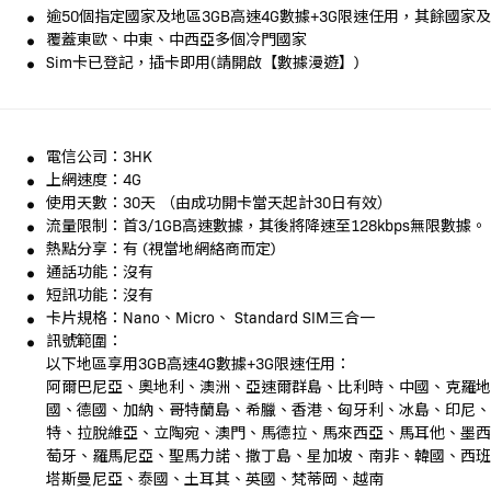
逾50個指定國家及地區3GB高速4G數據+3G限速任用，其餘國家及
覆蓋東歐、中東、中西亞多個冷門國家
Sim卡已登記，插卡即用(請開啟【數據漫遊】)
電信公司：3HK
上網速度：4G
使用天數：30天 （由成功開卡當天起計30日有效）
流量限制：首3/1GB高速數據，其後將降速至128kbps無限數據。
熱點分享：有 (視當地網絡商而定)
通話功能：沒有
短訊功能：沒有
卡片規格：Nano、Micro、 Standard SIM三合一
訊號範圍：
以下地區享用3GB高速4G數據+3G限速任用：
阿爾巴尼亞、奧地利、澳洲、亞速爾群島、比利時、中國、克羅
國、德國、加納、哥特蘭島、希臘、香港、匈牙利、冰島、印尼
特、拉脫維亞、立陶宛、澳門、馬德拉、馬來西亞、馬耳他、墨
萄牙、羅馬尼亞、聖馬力諾、撒丁島、星加坡、南非、韓國、西
塔斯曼尼亞、泰國、土耳其、英國、梵蒂岡、越南