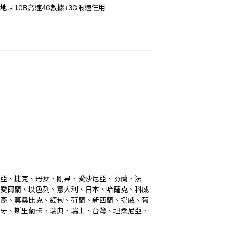
地區1GB高速4G數據+3G限速任用
地亞、捷克、丹麥、剛果、愛沙尼亞、芬蘭、法
、愛爾蘭、以色列、意大利、日本、哈薩克、科威
西哥、莫桑比克、緬甸、荷蘭、新西蘭、挪威、葡
班牙、斯里蘭卡、瑞典、瑞士、台灣、坦桑尼亞、