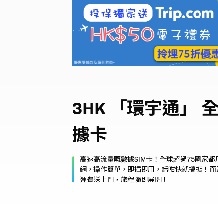
3HK 「環宇通」 全
據卡
高速高流量嘅數據SIM卡！全球超過75國家都
網，操作簡單，即插即用，話咁快就搞掂！而家
運費送上門，旅程隨即展開！