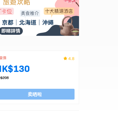
廣價
4.8
HK$130
$208
卖晒啦