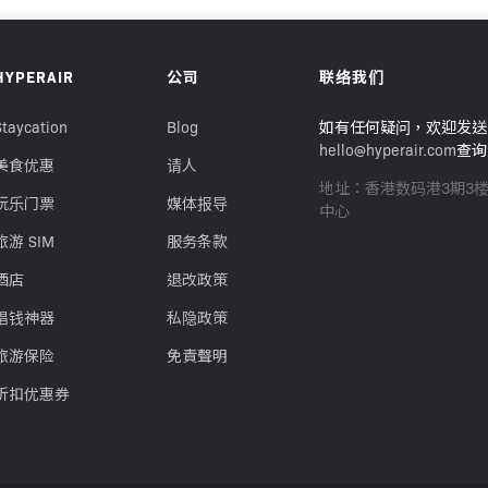
HYPERAIR
公司
联络我们
Staycation
Blog
如有任何疑问，欢迎发送
hello@hyperair.com
查询
美食优惠
请人
地址：香港数码港3期3
玩乐门票
媒体报导
中心
旅游 SIM
服务条款
酒店
退改政策
唱钱神器
私隐政策
旅游保险
免責聲明
折扣优惠券