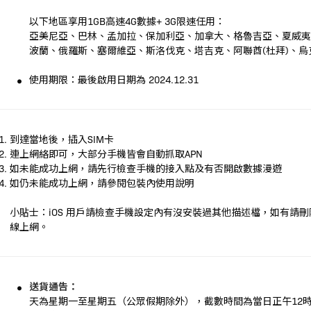
以下地區享用1GB高速4G數據+ 3G限速任用：
亞美尼亞、巴林、孟加拉、保加利亞、加拿大、格魯吉亞、夏威
波蘭、俄羅斯、塞爾維亞、斯洛伐克、塔吉克、阿聯酋(杜拜)、
使用期限：最後啟用日期為 2024.12.31
到達當地後，插入SIM卡
連上網絡即可，大部分手機皆會自動抓取APN
如未能成功上網，請先行檢查手機的接入點及有否開啟數據漫遊
如仍未能成功上網，請參閱包裝內使用說明
小貼士：iOS 用戶請檢查手機設定內有沒安裝過其他描述檔，如有請
線上網。
送貨通告：
天為星期一至星期五（公眾假期除外），截數時間為當日正午12