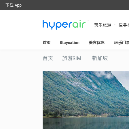
下载 App
随时随地 醒目旅游
下载 HyperAir 应用程式并首次登记
玩乐旅游 ‧ 搜寻
HK$10 优惠迎新礼遇！
首页
Staycation
美食优惠
玩乐门
首页
旅游SIM
新加坡