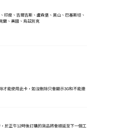
夷、印度、吉爾吉斯、盧森堡、黑山、巴基斯坦、
烏克蘭、美國、烏茲別克
刪除才能使用此卡，如沒刪除只會顯示3G和不能連
時，於正午12時後訂購的貨品將會順延至下一個工