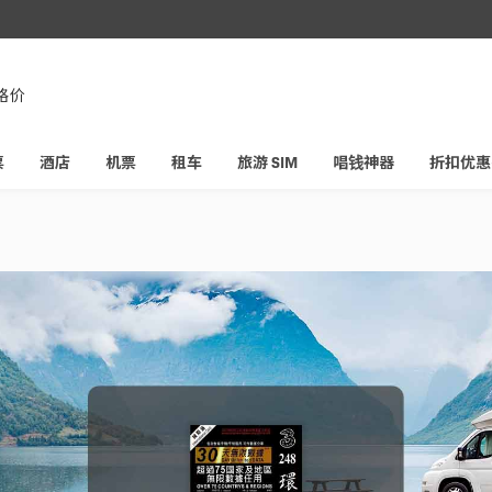
，即享
格价
票
酒店
机票
租车
旅游 SIM
唱钱神器
折扣优惠