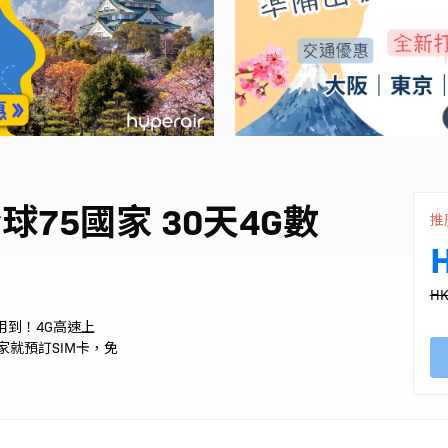
球75國家 30天4G數
推
HK
用到！4G高速上
就預訂SIM卡，免