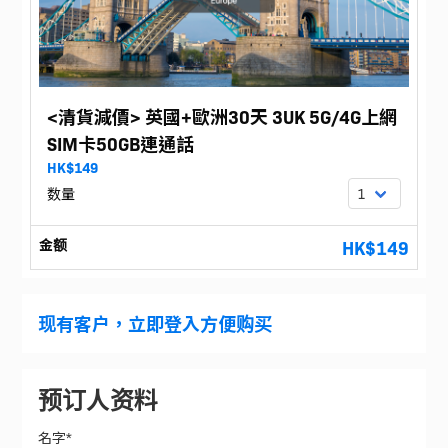
<清貨減價> 英國+歐洲30天 3UK 5G/4G上網
SIM卡50GB連通話
HK$149
数量
金额
HK$149
现有客户，立即登入方便购买
预订人资料
名字*