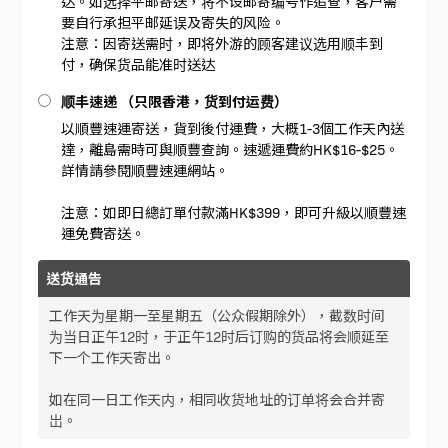
达。如选择平邮寄送，将不设邮寄编号作追查，客户需
要自行承担平邮延误及寄失的风险。
注意：因寄送需时，即将外游的顾客建议选用顺丰到
付，确保货品能准时送达
顺丰速递 （只限香港，货到付运费）
以順豐速運寄送，貨到後付運費，大概1-3個工作天內送
達，離島需時可與順豐查詢。速遞運費約HK$16-$25。
詳情請參閱順豐速運網站。
注意：如即日總訂單付款滿HK$399，即可升級以順豐速
運免費寄送。
送货通告
工作天为星期一至星期五（公众假期除外），截数时间
为当日正午12时，于正午12时后订购的货品将会顺延至
下一个工作天寄出。
如在同一日工作天内，相同收货地址的订单将会合并寄
岀。