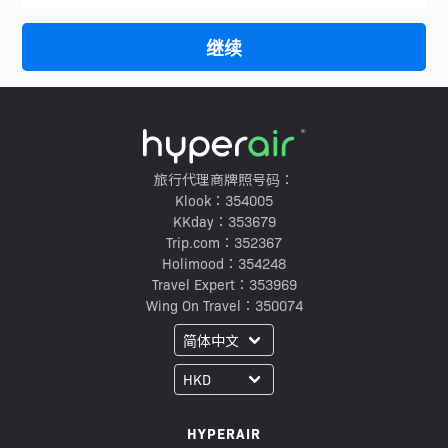
继续
旅行代理商牌照号码：
Klook：354005
KKday：353679
Trip.com：352367
Holimood：354248
Travel Expert：353969
Wing On Travel：350074
HYPERAIR