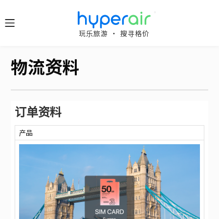
随时随
玩乐旅游 ‧ 搜寻格价
地 醒目
立即下
物流资料
载 App
旅游
下载 HyperAir
应用程式并首
订单资料
HyperAir
次登记，即享
HK$10 优惠迎
产品
新礼遇！