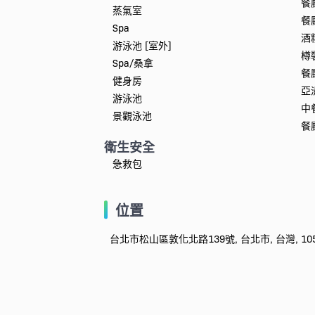
餐
蒸氣室
餐
Spa
酒
游泳池 [室外]
樽
Spa/桑拿
餐
健身房
亞
游泳池
中
景觀泳池
餐
衛生安全
急救包
位置
台北市松山區敦化北路139號, 台北市, 台灣, 105