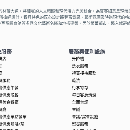
的林蔭大道，將細膩的人文精髓和現代活力完美糅合，為賓客細意呈現無
設計事務所擔綱設計，獨具特色的匠心設計將豐富質感、藝術氛圍及時尚現代
和小巨蛋體育館等多個文化藝術名勝和地標建築。居於繁華都市，遁入謐靜
飲服務
服務與便利設施
啡店
升降機
吧
洗衣服務
廳
禮賓接待服務
餐服務
乾洗
廳供應午餐
行李寄存
廳供應晚餐
每日客房清潔
際美食餐廳
全面禁煙
餐廳
會議
廳供應單點餐單
會議/宴會設施
廳供應咖啡/茶
熨燙服務