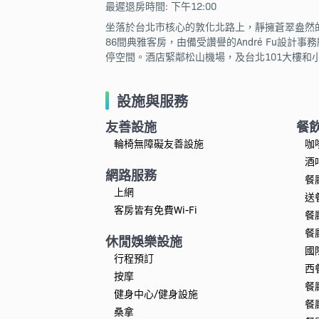
最遲退房時間: 下午12:00
坐落於台北市核心的敦化北路上，靜擁蒼翠盎然
86間典雅客房，由備受讚譽的André Fu
停空間。酒店緊鄰松山機場，及台北101大樓
設施與服務
友善設施
餐
輪椅無障礙友善設施
咖
酒
網路服務
餐
上網
送
客房皆有免費Wi-Fi
餐
餐
休閒娛樂設施
國
行程預訂
西
按摩
餐
健身中心/健身設施
餐
桑拿