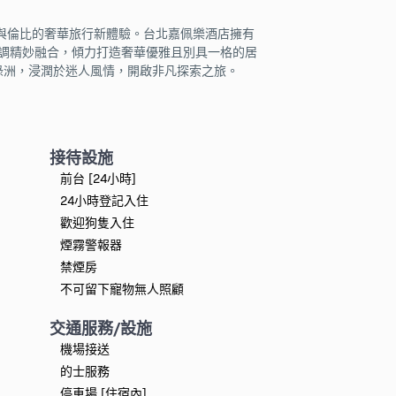
與倫比的奢華旅行新體驗。台北嘉佩樂酒店擁有
的格調精妙融合，傾力打造奢華優雅且別具一格的居
綠洲，浸潤於迷人風情，開啟非凡探索之旅。
接待設施
前台 [24小時]
24小時登記入住
歡迎狗隻入住
煙霧警報器
禁煙房
不可留下寵物無人照顧
交通服務/設施
機場接送
的士服務
停車場 [住宿內]