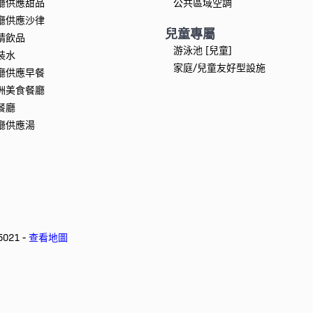
廳供應甜品
公共區域空調
廳供應沙律
兒童專屬
精飲品
游泳池 [兒童]
裝水
家庭/兒童友好型設施
廳供應早餐
洲美食餐廳
餐廳
廳供應湯
021 -
查看地圖